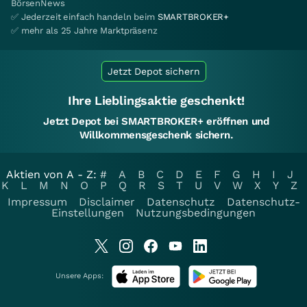
BörsenNews
✅ Jederzeit einfach handeln beim
SMARTBROKER+
✅ mehr als 25 Jahre Marktpräsenz
Jetzt Depot sichern
Ihre Lieblingsaktie geschenkt!
Jetzt Depot bei SMARTBROKER+ eröffnen und
Willkommensgeschenk sichern.
Aktien von A - Z:
#
A
B
C
D
E
F
G
H
I
J
K
L
M
N
O
P
Q
R
S
T
U
V
W
X
Y
Z
Impressum
Disclaimer
Datenschutz
Datenschutz-
Einstellungen
Nutzungsbedingungen
Unsere Apps: