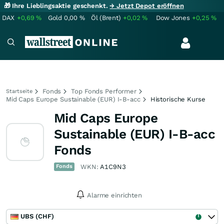
🎁 Ihre Lieblingsaktie geschenkt.
→ Jetzt Depot eröffnen
DAX
+0,69
%
Gold
0,00
%
Öl (Brent)
+0,02
%
Dow Jones
+0,25
%
Fonds
Top Fonds Performer
Startseite
Mid Caps Europe Sustainable (EUR) I-B-acc
Historische Kurse
Mid Caps Europe
Sustainable (EUR) I-B-acc
Fonds
Fonds
WKN:
A1C9N3
Alarme einrichten
UBS (CHF)