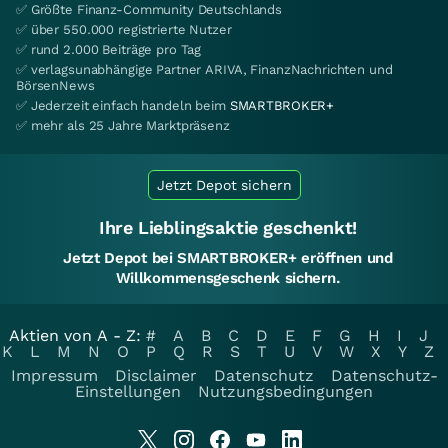
✅ Größte Finanz-Community Deutschlands
✅ über 550.000 registrierte Nutzer
✅ rund 2.000 Beiträge pro Tag
✅ verlagsunabhängige Partner ARIVA, FinanzNachrichten und
BörsenNews
✅ Jederzeit einfach handeln beim
SMARTBROKER+
✅ mehr als 25 Jahre Marktpräsenz
Jetzt Depot sichern
Ihre Lieblingsaktie geschenkt!
Jetzt Depot bei SMARTBROKER+ eröffnen und
Willkommensgeschenk sichern.
Aktien von A - Z:
#
A
B
C
D
E
F
G
H
I
J
K
L
M
N
O
P
Q
R
S
T
U
V
W
X
Y
Z
Impressum
Disclaimer
Datenschutz
Datenschutz-
Einstellungen
Nutzungsbedingungen