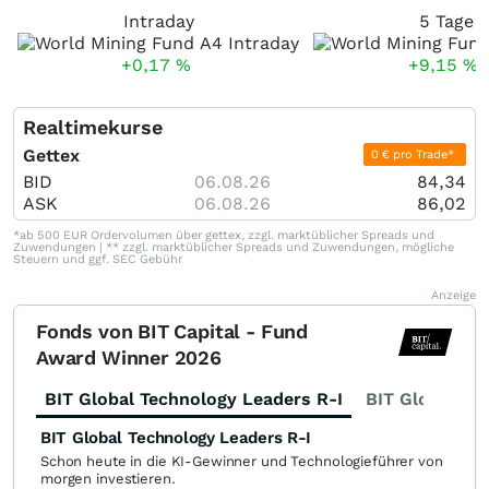
Intraday
5 Tage
+0,17
%
+9,15
%
Realtimekurse
Gettex
0 € pro Trade*
BID
06.08.26
84,34
ASK
06.08.26
86,02
*ab 500 EUR Ordervolumen über gettex, zzgl. marktüblicher Spreads und
Zuwendungen | ** zzgl. marktüblicher Spreads und Zuwendungen, mögliche
Steuern und ggf. SEC Gebühr
Anzeige
Fonds von BIT Capital - Fund
Award Winner 2026
BIT Global Technology Leaders R-I
BIT Global Fi
BIT Global Technology Leaders R-I
Schon heute in die KI-Gewinner und Technologieführer von
morgen investieren.