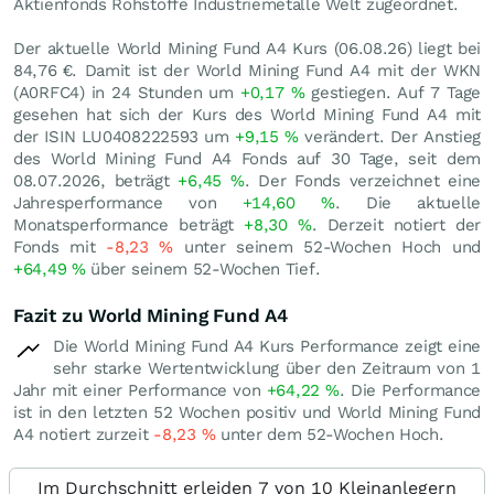
Aktienfonds Rohstoffe Industriemetalle Welt zugeordnet.
Der aktuelle World Mining Fund A4 Kurs (
06.08.26
) liegt bei
84,76
€
. Damit ist der World Mining Fund A4 mit der WKN
(A0RFC4) in 24 Stunden um
+0,17
%
gestiegen. Auf 7 Tage
gesehen hat sich der Kurs des World Mining Fund A4 mit
der ISIN LU0408222593 um
+9,15
%
verändert. Der Anstieg
des World Mining Fund A4 Fonds auf 30 Tage, seit dem
08.07.2026, beträgt
+6,45
%
. Der Fonds verzeichnet eine
Jahresperformance von
+14,60
%
. Die aktuelle
Monatsperformance beträgt
+8,30
%
. Derzeit notiert der
Fonds mit
-8,23
%
unter seinem 52-Wochen Hoch und
+64,49
%
über seinem 52-Wochen Tief.
Fazit zu World Mining Fund A4
Die World Mining Fund A4 Kurs Performance zeigt eine
sehr starke Wertentwicklung über den Zeitraum von 1
Jahr mit einer Performance von
+64,22
%
. Die Performance
ist in den letzten 52 Wochen positiv und World Mining Fund
A4 notiert zurzeit
-8,23
%
unter dem 52-Wochen Hoch.
Im Durchschnitt erleiden 7 von 10 Kleinanlegern