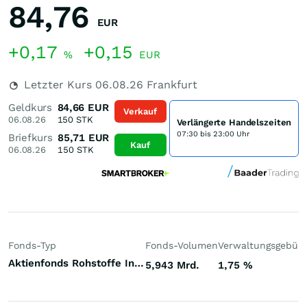
84,76
EUR
+0,17
+0,15
%
EUR
Letzter Kurs
06.08.26
Frankfurt
Geldkurs
84,66
EUR
Verkauf
06.08.26
150
STK
Verlängerte Handelszeiten
07:30 bis 23:00 Uhr
Briefkurs
85,71
EUR
Kauf
06.08.26
150
STK
Fonds-Typ
Fonds-Volumen
Verwaltungsgebüh
Aktienfonds Rohstoffe Industriemetalle Welt
5,943 Mrd.
1,75
%