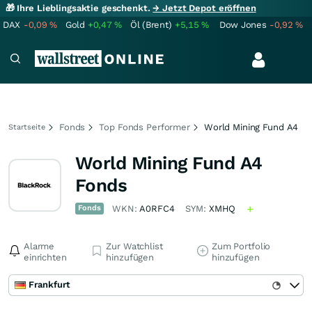
🎁 Ihre Lieblingsaktie geschenkt.
→ Jetzt Depot eröffnen
DAX
-0,09
%
Gold
+0,47
%
Öl (Brent)
+5,15
%
Dow Jones
-0,92
%
Fonds
Top Fonds Performer
World Mining Fund A4
Startseite
World Mining Fund A4
Fonds
Fonds
WKN:
A0RFC4
SYM:
XMHQ
Alarme
Zur Watchlist
Zum Portfolio
einrichten
hinzufügen
hinzufügen
Frankfurt