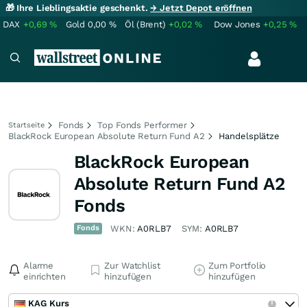
🎁 Ihre Lieblingsaktie geschenkt.
→ Jetzt Depot eröffnen
DAX
+0,69
%
Gold
0,00
%
Öl (Brent)
+0,02
%
Dow Jones
+0,25
%
Fonds
Top Fonds Performer
Startseite
BlackRock European Absolute Return Fund A2
Handelsplätze
BlackRock European
Absolute Return Fund A2
Fonds
Fonds
WKN:
A0RLB7
SYM:
A0RLB7
Alarme
Zur Watchlist
Zum Portfolio
einrichten
hinzufügen
hinzufügen
KAG Kurs