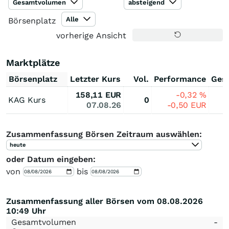
Gesamtvolumen
absteigend
Alle
Börsenplatz
vorherige Ansicht
Marktplätze
Börsenplatz
Letzter Kurs
Vol.
Performance
Ges
158,11
EUR
-0,32
%
KAG Kurs
0
07.08.26
-0,50
EUR
Zusammenfassung Börsen Zeitraum auswählen:
heute
oder Datum eingeben:
von
bis
Zusammenfassung aller Börsen vom 08.08.2026
10:49 Uhr
Gesamtvolumen
-