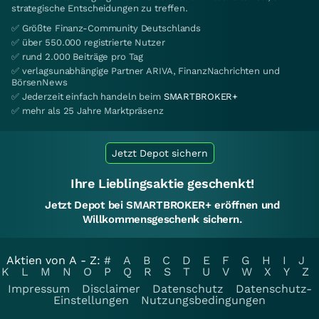
strategische Entscheidungen zu treffen.
✅ Größte Finanz-Community Deutschlands
✅ über 550.000 registrierte Nutzer
✅ rund 2.000 Beiträge pro Tag
✅ verlagsunabhängige Partner ARIVA, FinanzNachrichten und
BörsenNews
✅ Jederzeit einfach handeln beim
SMARTBROKER+
✅ mehr als 25 Jahre Marktpräsenz
Jetzt Depot sichern
Ihre Lieblingsaktie geschenkt!
Jetzt Depot bei SMARTBROKER+ eröffnen und
Willkommensgeschenk sichern.
Aktien von A - Z:
#
A
B
C
D
E
F
G
H
I
J
K
L
M
N
O
P
Q
R
S
T
U
V
W
X
Y
Z
Impressum
Disclaimer
Datenschutz
Datenschutz-
Einstellungen
Nutzungsbedingungen