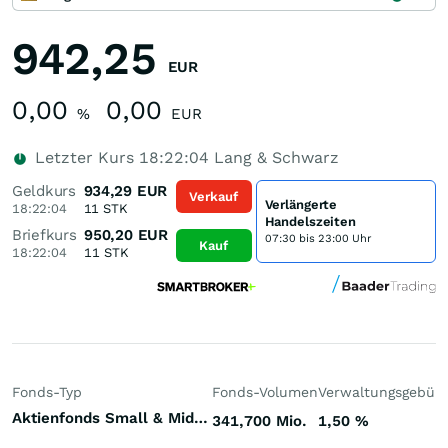
942,25
EUR
0,00
0,00
%
EUR
Letzter Kurs
18:22:04
Lang & Schwarz
Geldkurs
934,29
EUR
Verkauf
Verlängerte
18:22:04
11
STK
Handelszeiten
Briefkurs
950,20
EUR
07:30 bis 23:00 Uhr
Kauf
18:22:04
11
STK
Fonds-Typ
Fonds-Volumen
Verwaltungsgebüh
Aktienfonds Small & Mid Cap Europa
341,700 Mio.
1,50
%