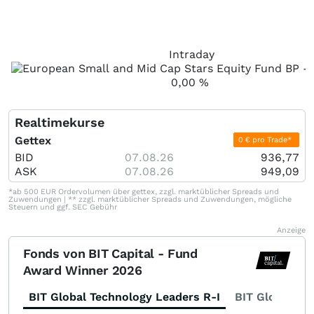
Intraday
0,00
%
Realtimekurse
Gettex
0 € pro Trade*
BID
07.08.26
936,77
ASK
07.08.26
949,09
*ab 500 EUR Ordervolumen über gettex, zzgl. marktüblicher Spreads und
Zuwendungen | ** zzgl. marktüblicher Spreads und Zuwendungen, mögliche
Steuern und ggf. SEC Gebühr
Anzeige
Fonds von BIT Capital - Fund
Award Winner 2026
BIT Global Technology Leaders R-I
BIT Global Fi