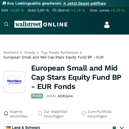
🎁 Ihre Lieblingsaktie geschenkt.
→ Jetzt Depot eröffnen
DAX
+0,69
%
Gold
0,00
%
Öl (Brent)
+0,18
%
Dow Jones
+0,25
%
Fonds
Top Fonds Performer
Startseite
European Small and Mid Cap Stars Equity Fund BP - EUR
European Small and Mid
Cap Stars Equity Fund BP
- EUR Fonds
Fonds
WKN:
A0RGH4
Alarme
Zur Watchlist
Zum Portfolio
einrichten
hinzufügen
hinzufügen
Lang & Schwarz