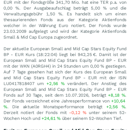
EUR mit der Fondsgröße 341,70 Mio. hat eine TER p.a. von
0,00 %. Der Ausgabeaufschlag beträgt 5,00 % und die
Verwaltungsgebühr 1,50 %. Es handelt sich um einen
thesaurierenden Fonds aus der Kategorie Aktienfonds
welcher in der Währung Euro notiert. Der Fonds wurde
23.03.2009 aufgelegt und wird der Kategorie Aktienfonds
Small & Mid Cap Europa zugeordnet.
Der aktuelle European Small and Mid Cap Stars Equity Fund
BP - EUR Kurs (18:22:04) liegt bei 942,25
€
. Damit ist der
European Small and Mid Cap Stars Equity Fund BP - EUR
mit der WKN (A0RGH4) in 24 Stunden um
0,00
%
gestiegen.
Auf 7 Tage gesehen hat sich der Kurs des European Small
and Mid Cap Stars Equity Fund BP - EUR mit der ISIN
LU0417818407 um
+2,56
%
verändert. Der Anstieg des
European Small and Mid Cap Stars Equity Fund BP - EUR
Fonds auf 30 Tage, seit dem 10.07.2026, beträgt
+8,18
%
.
Der Fonds verzeichnet eine Jahresperformance von
+10,64
%
. Die aktuelle Monatsperformance beträgt
+2,56
%
.
Derzeit notiert der Fonds mit
-0,12
%
unter seinem 52-
Wochen Hoch und
+24,61
%
über seinem 52-Wochen Tief.