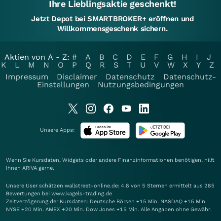
Ihre Lieblingsaktie geschenkt!
Jetzt Depot bei SMARTBROKER+ eröffnen und
Willkommensgeschenk sichern.
Aktien von A - Z:
#
A
B
C
D
E
F
G
H
I
J
K
L
M
N
O
P
Q
R
S
T
U
V
W
X
Y
Z
Impressum
Disclaimer
Datenschutz
Datenschutz-
Einstellungen
Nutzungsbedingungen
Unsere Apps:
Wenn Sie Kursdaten, Widgets oder andere Finanzinformationen benötigen, hilft
Ihnen
ARIVA
gerne.
Unsere User schätzen wallstreet-online.de: 4.8 von 5 Sternen ermittelt aus 285
Bewertungen bei www.kagels-trading.de
Zeitverzögerung der Kursdaten: Deutsche Börsen +15 Min. NASDAQ +15 Min.
NYSE +20 Min. AMEX +20 Min. Dow Jones +15 Min. Alle Angaben ohne Gewähr.