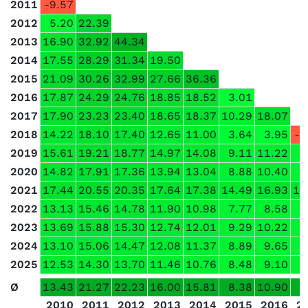
2011
-9.57
2012
5.20
22.39
2013
16.90
32.92
44.34
2014
17.55
28.29
31.34
19.50
2015
21.09
30.26
32.99
27.66
36.36
2016
17.87
24.29
24.76
18.85
18.52
3.01
2017
17.90
23.23
23.40
18.65
18.37
10.29
18.07
2018
14.22
18.10
17.40
12.65
11.00
3.64
3.95
-8
2019
15.61
19.21
18.77
14.97
14.08
9.11
11.22
7
2020
14.82
17.91
17.36
13.94
13.04
8.88
10.40
7
2021
17.44
20.55
20.35
17.64
17.38
14.49
16.93
16
2022
13.13
15.46
14.78
11.90
10.98
7.77
8.58
6
2023
13.69
15.88
15.30
12.74
12.01
9.29
10.22
8
2024
13.10
15.06
14.47
12.08
11.37
8.89
9.65
8
2025
12.53
14.30
13.70
11.46
10.76
8.48
9.10
8
Ø
13.43
21.27
22.23
16.00
15.81
8.38
10.90
7
2010
2011
2012
2013
2014
2015
2016
2