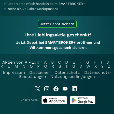
✅ Jederzeit einfach handeln beim
SMARTBROKER+
✅ mehr als 25 Jahre Marktpräsenz
Jetzt Depot sichern
Ihre Lieblingsaktie geschenkt!
Jetzt Depot bei SMARTBROKER+ eröffnen und
Willkommensgeschenk sichern.
Aktien von A - Z:
#
A
B
C
D
E
F
G
H
I
J
K
L
M
N
O
P
Q
R
S
T
U
V
W
X
Y
Z
Impressum
Disclaimer
Datenschutz
Datenschutz-
Einstellungen
Nutzungsbedingungen
Unsere Apps: