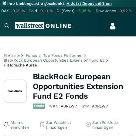
🎁 Ihre Lieblingsaktie geschenkt.
→ Jetzt Depot eröffnen
DAX
-0,09
%
Gold
-0,11
%
Öl (Brent)
+5,05
%
Dow Jones
-0,92
%
Fonds
Top Fonds Performer
Startseite
BlackRock European Opportunities Extension Fund E2
Historische Kurse
BlackRock European
Opportunities Extension
Fund E2 Fonds
Fonds
WKN:
A0RLW7
SYM:
A0RLW7
Alarme
Zur Watchlist
Zum Portfolio
einrichten
hinzufügen
hinzufügen