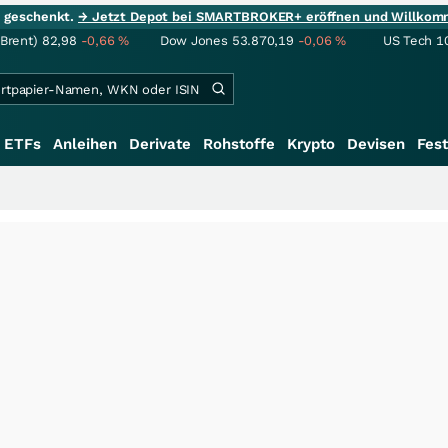
ie geschenkt.
→ Jetzt Depot bei SMARTBROKER+ eröffnen und Willkom
(Brent)
82,98
-0,66
%
Dow Jones
53.870,19
-0,06
%
US Tech 1
ETFs
Anleihen
Derivate
Rohstoffe
Krypto
Devisen
Fest