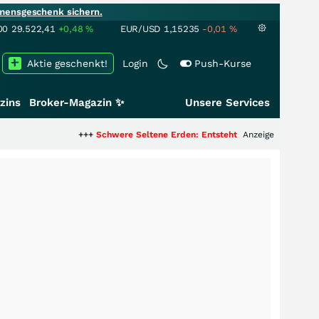
mensgeschenk sichern.
00
29.522,41
+0,48
%
EUR/USD
1,15235
-0,01
%
Aktie geschenkt!
Login
Push-Kurse
zins
Broker-Magazin ✨
Unsere Services
+++
Schwere Seltene Erden: Entsteht hier die nächste Milliarden
Anzeige