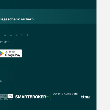
sgeschenk sichern.
U
V
W
X
Y
Z
gungen
r.
Daten & Kurse von: