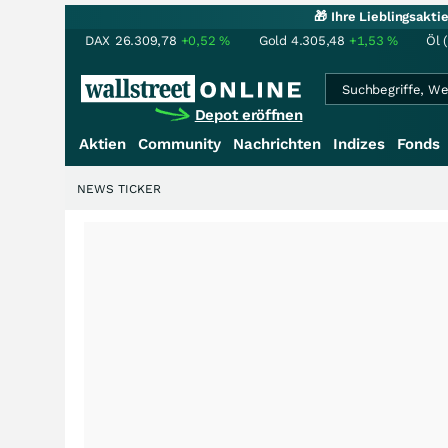
🎁 Ihre Lieblingsakt
DAX
26.309,78
+0,52
%
Gold
4.305,48
+1,53
%
Öl 
Depot eröffnen
Aktien
Community
Nachrichten
Indizes
Fonds
NEWS TICKER