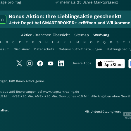
räge pro Tag
✅ mehr als 25 Jahre Marktpräsenz
Bonus Aktion:
Ihre Lieblingsaktie geschenkt!
rn
Jetzt Depot bei SMARTBROKER+ eröffnen und Willkommen
Aktien-Branchen Übersicht
Sitemap
Werbung
A
B
C
D
E
F
G
H
I
J
K
L
M
N
O
P
Q
R
S
T
essum
Disclaimer
Datenschutz
Datenschutz-Einstellungen
Nutzungsbedin
Unsere Apps:
gen, hilft Ihnen
ARIVA
gerne.
elt aus 285 Bewertungen bei www.kagels-trading.de
15 Min. NYSE +20 Min. AMEX +20 Min. Dow Jones +15 Min. Alle Angaben ohne Gewäh
alten.
Mit Unterstützung von: