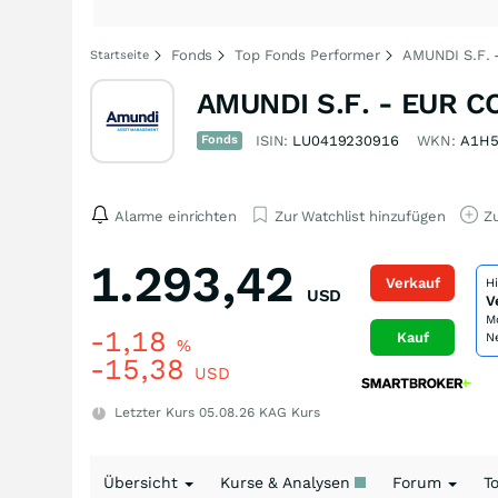
Fonds
Top Fonds Performer
AMUNDI S.F. 
Startseite
AMUNDI S.F. - EUR C
Fonds
ISIN:
LU0419230916
WKN:
A1H5
Alarme einrichten
Zur Watchlist hinzufügen
Zu
1.293,42
Verkauf
H
USD
V
M
-1,18
Kauf
N
%
-15,38
USD
Letzter Kurs
05.08.26
KAG Kurs
Übersicht
Kurse & Analysen
Forum
T