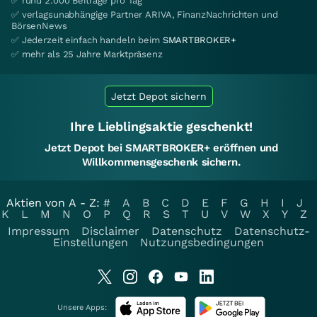
✅ rund 2.000 Beiträge pro Tag
✅ verlagsunabhängige Partner ARIVA, FinanzNachrichten und
BörsenNews
✅ Jederzeit einfach handeln beim
SMARTBROKER+
✅ mehr als 25 Jahre Marktpräsenz
Jetzt Depot sichern
Ihre Lieblingsaktie geschenkt!
Jetzt Depot bei SMARTBROKER+ eröffnen und
Willkommensgeschenk sichern.
Aktien von A - Z:
#
A
B
C
D
E
F
G
H
I
J
K
L
M
N
O
P
Q
R
S
T
U
V
W
X
Y
Z
Impressum
Disclaimer
Datenschutz
Datenschutz-
Einstellungen
Nutzungsbedingungen
Unsere Apps: