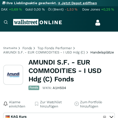
🎁 Ihre Lieblingsaktie geschenkt.
→ Jetzt Depot eröffnen
DAX
+0,69
%
Gold
0,00
%
Öl (Brent)
-1,53
%
Dow Jones
+0,25
%
Fonds
Top Fonds Performer
Startseite
AMUNDI S.F. - EUR COMMODITIES - I USD Hdg (C)
Handelsplätze
AMUNDI S.F. - EUR
COMMODITIES - I USD
Hdg (C) Fonds
Fonds
WKN:
A1H504
Alarme
Zur Watchlist
Zum Portfolio
einrichten
hinzufügen
hinzufügen
KAG Kurs