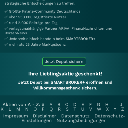
strategische Entscheidungen zu treffen.
✅ Größte Finanz-Community Deutschlands
✅ über 550.000 registrierte Nutzer
✅ rund 2.000 Beiträge pro Tag
✅ verlagsunabhängige Partner ARIVA, FinanzNachrichten und
BörsenNews
✅ Jederzeit einfach handeln beim
SMARTBROKER+
✅ mehr als 25 Jahre Marktpräsenz
Jetzt Depot sichern
Ihre Lieblingsaktie geschenkt!
Jetzt Depot bei SMARTBROKER+ eröffnen und
Willkommensgeschenk sichern.
Aktien von A - Z:
#
A
B
C
D
E
F
G
H
I
J
K
L
M
N
O
P
Q
R
S
T
U
V
W
X
Y
Z
Impressum
Disclaimer
Datenschutz
Datenschutz-
Einstellungen
Nutzungsbedingungen