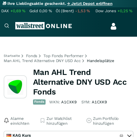
🎁 Ihre Lieblingsaktie geschenkt.
→ Jetzt Depot eröffnen
DAX
+0,69
%
Gold
0,00
%
Öl (Brent)
-1,53
%
Dow Jones
+0,25
%
Fonds
Top Fonds Performer
Startseite
Man AHL Trend Alternative DNY USD Acc
Handelsplätze
Man AHL Trend
Alternative DNY USD Acc
Fonds
Fonds
WKN:
A1CXK9
SYM:
A1CXK9
Alarme
Zur Watchlist
Zum Portfolio
einrichten
hinzufügen
hinzufügen
KAG Kurs