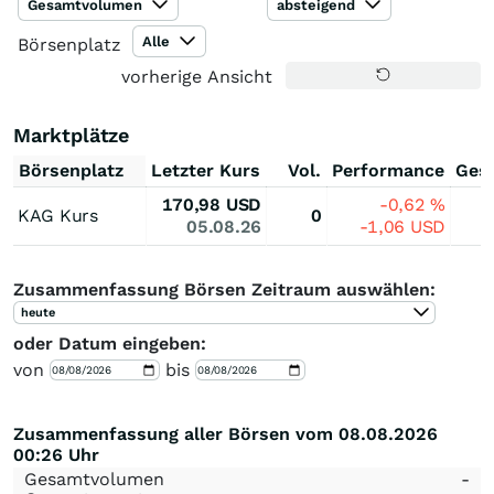
Gesamtvolumen
absteigend
Alle
Börsenplatz
vorherige Ansicht
Marktplätze
Börsenplatz
Letzter Kurs
Vol.
Performance
Ges
170,98
USD
-0,62
%
KAG Kurs
0
05.08.26
-1,06
USD
Zusammenfassung Börsen Zeitraum auswählen:
heute
oder Datum eingeben:
von
bis
Zusammenfassung aller Börsen vom 08.08.2026
00:26 Uhr
Gesamtvolumen
-