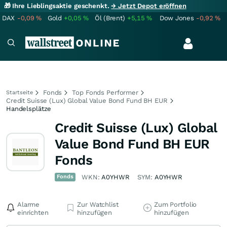
🎁 Ihre Lieblingsaktie geschenkt.
→ Jetzt Depot eröffnen
DAX
-0,09
%
Gold
+0,05
%
Öl (Brent)
+5,15
%
Dow Jones
-0,92
%
Fonds
Top Fonds Performer
Startseite
Credit Suisse (Lux) Global Value Bond Fund BH EUR
Handelsplätze
Credit Suisse (Lux) Global
Value Bond Fund BH EUR
Fonds
Fonds
WKN:
A0YHWR
SYM:
A0YHWR
Alarme
Zur Watchlist
Zum Portfolio
einrichten
hinzufügen
hinzufügen