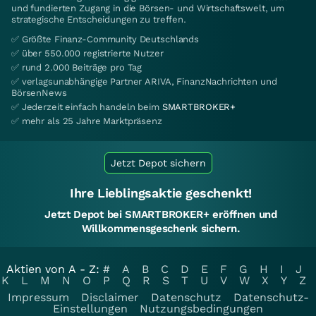
und fundierten Zugang in die Börsen- und Wirtschaftswelt, um
strategische Entscheidungen zu treffen.
✅ Größte Finanz-Community Deutschlands
✅ über 550.000 registrierte Nutzer
✅ rund 2.000 Beiträge pro Tag
✅ verlagsunabhängige Partner ARIVA, FinanzNachrichten und
BörsenNews
✅ Jederzeit einfach handeln beim
SMARTBROKER+
✅ mehr als 25 Jahre Marktpräsenz
Jetzt Depot sichern
Ihre Lieblingsaktie geschenkt!
Jetzt Depot bei SMARTBROKER+ eröffnen und
Willkommensgeschenk sichern.
Aktien von A - Z:
#
A
B
C
D
E
F
G
H
I
J
K
L
M
N
O
P
Q
R
S
T
U
V
W
X
Y
Z
Impressum
Disclaimer
Datenschutz
Datenschutz-
Einstellungen
Nutzungsbedingungen