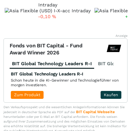
Intraday
5
-0,10
%
+0
Anzeige
Fonds von BIT Capital - Fund
Award Winner 2026
BIT Global Technology Leaders R-I
BIT Global Fi
BIT Global Technology Leaders R-I
Schon heute in die KI-Gewinner und Technologieführer von
morgen investieren.
Zum Produkt
Kaufen
Den Verkaufsprospekt und die wesentlichen Anlegerinformationen können Sie
BIT Capital Webseite
jederzeit in deutscher Sprache als PDF auf der
herunterladen oder per E-Mail an BIT Capital anfordern. Die Fonds weisen
aufgrund ihrer Zusammensetzung und des möglichen Einsatzes von Derivaten
eine erhöhte Volatilität auf. Die bisherige Wertentwicklung ist kein Indikator für
die zukünftige Wertentwicklung. Kursverluste sind möglich.