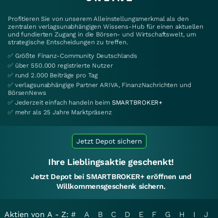
Profitieren Sie von unserem Alleinstellungsmerkmal als den
zentralen verlagsunabhängigen Wissens-Hub für einen aktuellen
und fundierten Zugang in die Börsen- und Wirtschaftswelt, um
strategische Entscheidungen zu treffen.
✅ Größte Finanz-Community Deutschlands
✅ über 550.000 registrierte Nutzer
✅ rund 2.000 Beiträge pro Tag
✅ verlagsunabhängige Partner ARIVA, FinanzNachrichten und
BörsenNews
✅ Jederzeit einfach handeln beim
SMARTBROKER+
✅ mehr als 25 Jahre Marktpräsenz
Jetzt Depot sichern
Ihre Lieblingsaktie geschenkt!
Jetzt Depot bei SMARTBROKER+ eröffnen und
Willkommensgeschenk sichern.
Aktien von A - Z:
#
A
B
C
D
E
F
G
H
I
J