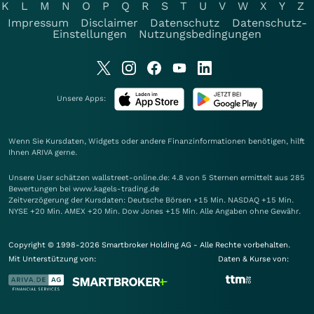
K
L
M
N
O
P
Q
R
S
T
U
V
W
X
Y
Z
Impressum
Disclaimer
Datenschutz
Datenschutz-
Einstellungen
Nutzungsbedingungen
Unsere Apps:
Wenn Sie Kursdaten, Widgets oder andere Finanzinformationen benötigen, hilft
Ihnen
ARIVA
gerne.
Unsere User schätzen wallstreet-online.de: 4.8 von 5 Sternen ermittelt aus 285
Bewertungen bei www.kagels-trading.de
Zeitverzögerung der Kursdaten: Deutsche Börsen +15 Min. NASDAQ +15 Min.
NYSE +20 Min. AMEX +20 Min. Dow Jones +15 Min. Alle Angaben ohne Gewähr.
Copyright © 1998-2026 Smartbroker Holding AG - Alle Rechte vorbehalten.
Mit Unterstützung von:
Daten & Kurse von: