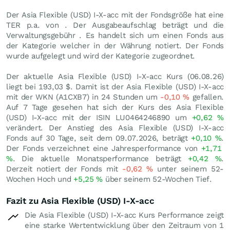
Der Asia Flexible (USD) I-X-acc mit der Fondsgröße hat eine
TER p.a. von . Der Ausgabeaufschlag beträgt und die
Verwaltungsgebühr . Es handelt sich um einen Fonds aus
der Kategorie welcher in der Währung notiert. Der Fonds
wurde aufgelegt und wird der Kategorie zugeordnet.
Der aktuelle Asia Flexible (USD) I-X-acc Kurs (
06.08.26
)
liegt bei 193,03
$
. Damit ist der Asia Flexible (USD) I-X-acc
mit der WKN (A1CXB7) in 24 Stunden um
-0,10
%
gefallen.
Auf 7 Tage gesehen hat sich der Kurs des Asia Flexible
(USD) I-X-acc mit der ISIN LU0464246890 um
+0,62
%
verändert. Der Anstieg des Asia Flexible (USD) I-X-acc
Fonds auf 30 Tage, seit dem 09.07.2026, beträgt
+0,10
%
.
Der Fonds verzeichnet eine Jahresperformance von
+1,71
%
. Die aktuelle Monatsperformance beträgt
+0,42
%
.
Derzeit notiert der Fonds mit
-0,62
%
unter seinem 52-
Wochen Hoch und
+5,25
%
über seinem 52-Wochen Tief.
Fazit zu Asia Flexible (USD) I-X-acc
Die Asia Flexible (USD) I-X-acc Kurs Performance zeigt
eine starke Wertentwicklung über den Zeitraum von 1