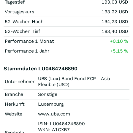
Tagestief
193,03
USD
Vortageskurs
193,22
USD
52-Wochen Hoch
194,23
USD
52-Wochen Tief
183,40
USD
Performance 1 Monat
+0,10
%
Performance 1 Jahr
+5,15
%
Stammdaten LU0464246890
UBS (Lux) Bond Fund FCP - Asia
Unternehmen
Flexible (USD)
Branche
Sonstige
Herkunft
Luxemburg
Website
www.ubs.com
ISIN: LU0464246890
WKN: A1CXB7
Symbole