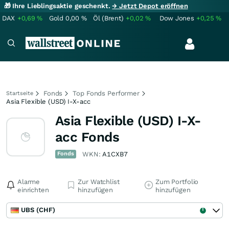
🎁 Ihre Lieblingsaktie geschenkt.
→ Jetzt Depot eröffnen
DAX
+0,69
%
Gold
0,00
%
Öl (Brent)
+0,02
%
Dow Jones
+0,25
%
Fonds
Top Fonds Performer
Startseite
Asia Flexible (USD) I-X-acc
Asia Flexible (USD) I-X-
acc Fonds
Fonds
WKN:
A1CXB7
Alarme
Zur Watchlist
Zum Portfolio
einrichten
hinzufügen
hinzufügen
UBS (CHF)