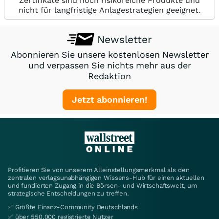
Zertifikate sind hoch risikoreiche Produkte und
nicht für langfristige Anlagestrategien geeignet.
Newsletter
Abonnieren Sie unsere kostenlosen Newsletter
und verpassen Sie nichts mehr aus der
Redaktion
Jetzt abonnieren!
Profitieren Sie von unserem Alleinstellungsmerkmal als den
zentralen verlagsunabhängigen Wissens-Hub für einen aktuellen
und fundierten Zugang in die Börsen- und Wirtschaftswelt, um
strategische Entscheidungen zu treffen.
✅ Größte Finanz-Community Deutschlands
✅ über 550.000 registrierte Nutzer