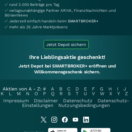
✅ rund 2.000 Beiträge pro Tag
✅ verlagsunabhängige Partner ARIVA, FinanzNachrichten und
BörsenNews
✅ Jederzeit einfach handeln beim
SMARTBROKER+
✅ mehr als 25 Jahre Marktpräsenz
Jetzt Depot sichern
Ihre Lieblingsaktie geschenkt!
Jetzt Depot bei SMARTBROKER+ eröffnen und
Willkommensgeschenk sichern.
Aktien von A - Z:
#
A
B
C
D
E
F
G
H
I
J
K
L
M
N
O
P
Q
R
S
T
U
V
W
X
Y
Z
Impressum
Disclaimer
Datenschutz
Datenschutz-
Einstellungen
Nutzungsbedingungen