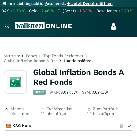
🎁 Ihre Lieblingsaktie geschenkt.
→ Jetzt Depot eröffnen
DAX
+0,73
%
Gold
+2,46
%
Öl (Brent)
-1,63
%
Dow Jones
+0,29
%
Fonds
Top Fonds Performer
Startseite
Global Inflation Bonds A Red
Handelsplätze
Global Inflation Bonds A
Red Fonds
Fonds
WKN:
A0YKJW
SYM:
A0YKJW
Alarme
Zur Watchlist
Zum Portfolio
einrichten
hinzufügen
hinzufügen
KAG Kurs