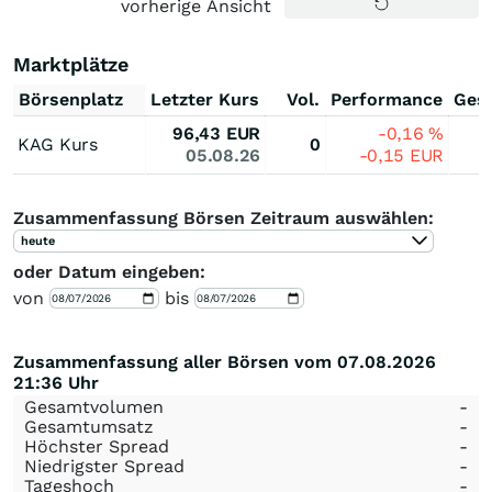
vorherige Ansicht
Marktplätze
Börsenplatz
Letzter Kurs
Vol.
Performance
Ges
96,43
EUR
-0,16
%
KAG Kurs
0
05.08.26
-0,15
EUR
Zusammenfassung Börsen Zeitraum auswählen:
heute
oder Datum eingeben:
von
bis
Zusammenfassung aller Börsen vom 07.08.2026
21:36 Uhr
Gesamtvolumen
-
Gesamtumsatz
-
Höchster Spread
-
Niedrigster Spread
-
Tageshoch
-