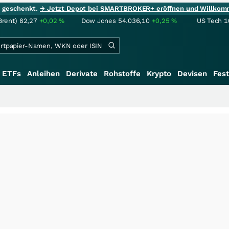
ie geschenkt.
→ Jetzt Depot bei SMARTBROKER+ eröffnen und Willkom
Brent)
82,27
+0,02
%
Dow Jones
54.036,10
+0,25
%
US Tech 1
ETFs
Anleihen
Derivate
Rohstoffe
Krypto
Devisen
Fest