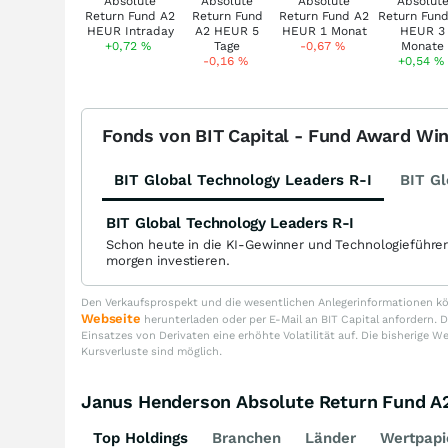
+0,72
%
-0,67
%
-0,16
%
+0,54
%
Fonds von BIT Capital - Fund Award Wi
BIT Global Technology Leaders R-I
BIT Gl
BIT Global Technology Leaders R-I
Schon heute in die KI-Gewinner und Technologieführe
morgen investieren.
Den Verkaufsprospekt und die wesentlichen Anlegerinformationen kön
Webseite
herunterladen oder per E-Mail an BIT Capital anfordern
Einsatzes von Derivaten eine erhöhte Volatilität auf. Die bisherige W
Kursverluste sind möglich.
Janus Henderson Absolute Return Fund 
Top Holdings
Branchen
Länder
Wertpapi