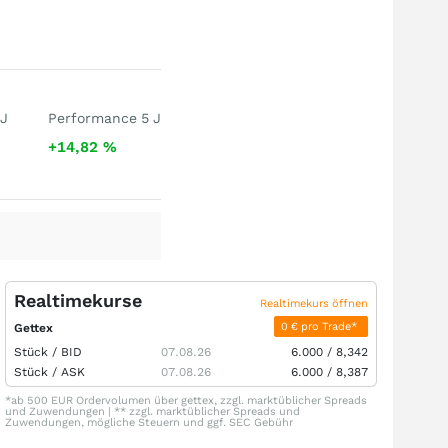
 J
Performance 5 J
+14,82
%
Realtimekurse
Realtimekurs öffnen
0 € pro Trade*
Gettex
Stück /
BID
07.08.26
6.000
/
8,342
Stück /
ASK
07.08.26
6.000
/
8,387
*ab 500 EUR Ordervolumen über gettex, zzgl. marktüblicher Spreads
und Zuwendungen | ** zzgl. marktüblicher Spreads und
Zuwendungen, mögliche Steuern und ggf. SEC Gebühr