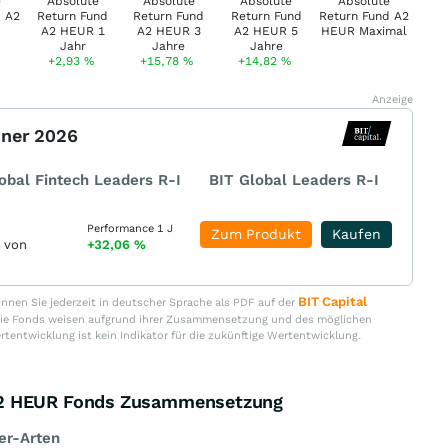
+2,93
%
+15,78
%
+14,82
%
Anzeige
nner 2026
obal Fintech Leaders R-I
BIT Global Leaders R-I
Performance 1 J
Zum Produkt
Kaufen
r von
+32,06
%
BIT Capital
nen Sie jederzeit in deutscher Sprache als PDF auf der
. Die Fonds weisen aufgrund ihrer Zusammensetzung und des möglichen
ertentwicklung ist kein Indikator für die zukünftige Wertentwicklung.
A2 HEUR Fonds Zusammensetzung
er-Arten