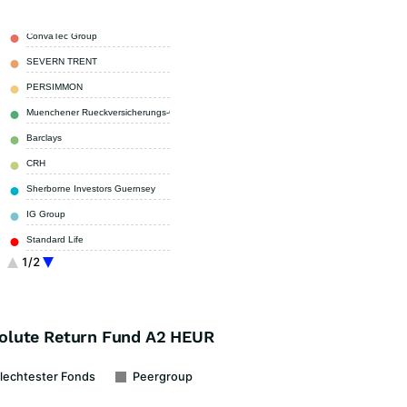
ConvaTec Group
1,50 %
SEVERN TRENT
1,11 %
PERSIMMON
0,93 %
Muenchener Rueckversicherungs-Gesellschaft AG in Muenchen
0,89 %
Barclays
0,87 %
CRH
0,84 %
Sherborne Investors Guernsey
0,82 %
IG Group
0,72 %
Standard Life
0,72 %
1/2
Serco Group
0,70 %
Sonstige
90,90 %
olute Return Fund A2 HEUR
lechtester Fonds
Peergroup