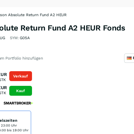
son Absolute Return Fund A2 HEUR
olute Return Fund A2 HEUR Fonds
TUG
SYM:
G05A
m Portfolio hinzufügen
EUR
Verkauf
STK
EUR
Kauf
STK
elszeiten
s 23:00 Uhr
:00 bis 19:00 Uhr