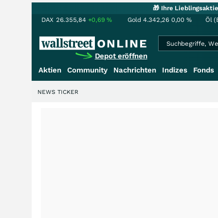
🎁 Ihre Lieblingsakt
DAX
26.355,84
+0,69
%
Gold
4.342,26
0,00
%
Öl (
Depot eröffnen
Aktien
Community
Nachrichten
Indizes
Fonds
NEWS TICKER