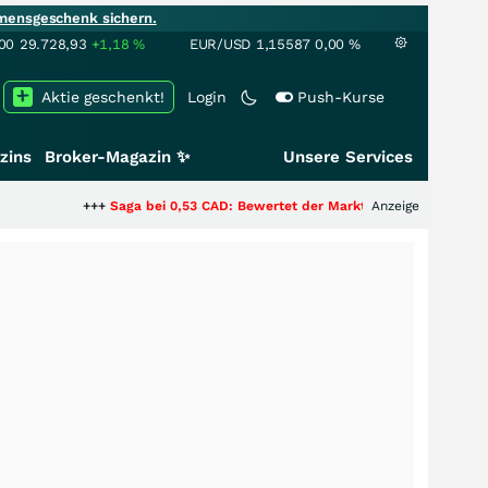
mensgeschenk sichern.
00
29.728,93
+1,18
%
EUR/USD
1,15587
0,00
%
Aktie geschenkt!
Login
Push-Kurse
zins
Broker-Magazin ✨
Unsere Services
+++
Saga bei 0,53 CAD: Bewertet der Markt noch immer nur die Hälfte der 
Anzeige