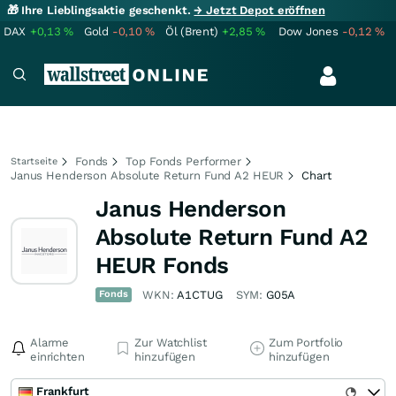
🎁 Ihre Lieblingsaktie geschenkt.
→ Jetzt Depot eröffnen
DAX
+0,13
%
Gold
-0,10
%
Öl (Brent)
+2,85
%
Dow Jones
-0,12
%
Fonds
Top Fonds Performer
Startseite
Janus Henderson Absolute Return Fund A2 HEUR
Chart
Janus Henderson
Absolute Return Fund A2
HEUR Fonds
Fonds
WKN:
A1CTUG
SYM:
G05A
Alarme
Zur Watchlist
Zum Portfolio
einrichten
hinzufügen
hinzufügen
Frankfurt