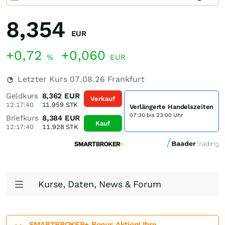
8,354
EUR
+0,72
+0,060
%
EUR
Letzter Kurs
07.08.26
Frankfurt
Geldkurs
8,362
EUR
Verkauf
12:17:40
11.959
STK
Verlängerte Handelszeiten
07:30 bis 23:00 Uhr
Briefkurs
8,384
EUR
Kauf
12:17:40
11.928
STK
Kurse, Daten, News & Forum
SMARTBROKER+ Bonus Aktion! Ihre