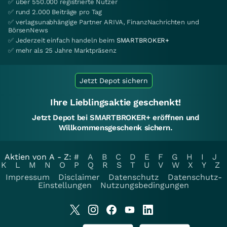
✅ über 550.000 registrierte Nutzer
✅ rund 2.000 Beiträge pro Tag
✅ verlagsunabhängige Partner ARIVA, FinanzNachrichten und
BörsenNews
✅ Jederzeit einfach handeln beim
SMARTBROKER+
✅ mehr als 25 Jahre Marktpräsenz
Jetzt Depot sichern
Ihre Lieblingsaktie geschenkt!
Jetzt Depot bei SMARTBROKER+ eröffnen und
Willkommensgeschenk sichern.
Aktien von A - Z:
#
A
B
C
D
E
F
G
H
I
J
K
L
M
N
O
P
Q
R
S
T
U
V
W
X
Y
Z
Impressum
Disclaimer
Datenschutz
Datenschutz-
Einstellungen
Nutzungsbedingungen