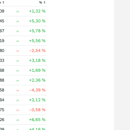
h
%
09
+1,32
%
45
+5,30
%
67
+5,78
%
19
+5,56
%
80
-2,54
%
33
+3,18
%
68
+1,69
%
88
+2,36
%
58
-4,39
%
64
+2,12
%
75
-0,58
%
26
+6,65
%
39
+4,16
%