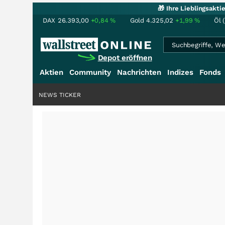
🎁 Ihre Lieblingsakt
DAX
26.393,00
+0,84
%
Gold
4.325,02
+1,99
%
Öl 
Depot eröffnen
Aktien
Community
Nachrichten
Indizes
Fonds
NEWS TICKER