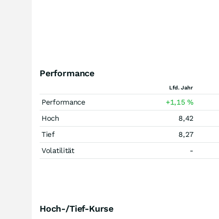
Performance
Lfd. Jahr
Performance
+1,15
%
Hoch
8,42
Tief
8,27
Volatilität
-
Hoch-/Tief-Kurse