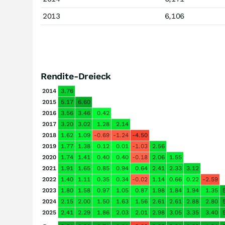
2013
6,106
Rendite-Dreieck
2014
3.76
2015
5.17
6.60
2016
3.56
3.46
0.42
2017
3.20
3.02
1.28
2.14
2018
1.62
1.09
-0.69
-1.24
-4.50
2019
1.77
1.38
0.12
0.01
-1.03
2.56
2020
1.74
1.41
0.40
0.40
-0.18
2.06
1.55
2021
1.91
1.65
0.85
0.94
0.64
2.41
2.33
3.12
2022
1.40
1.11
0.35
0.34
-0.02
1.14
0.66
0.22
-2.59
2023
1.80
1.58
0.97
1.05
0.87
1.98
1.84
1.94
1.35
2024
2.15
2.00
1.50
1.63
1.56
2.61
2.61
2.88
2.80
2025
2.41
2.29
1.86
2.03
2.01
2.98
3.05
3.35
3.40