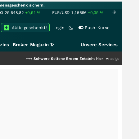
mensgeschenk sichern.
00
29.648,82
+0,91
%
EUR/USD
1,15696
+0,39
%
Aktie geschenkt!
Login
Push-Kurse
zins
Broker-Magazin ✨
Unsere Services
+++
Schwere Seltene Erden: Entsteht hier die nächste Milliardenstory?
Anzeige
+