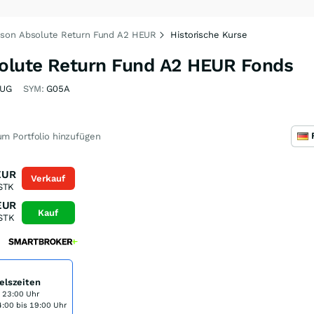
son Absolute Return Fund A2 HEUR
Historische Kurse
olute Return Fund A2 HEUR Fonds
TUG
SYM:
G05A
m Portfolio hinzufügen
EUR
Verkauf
STK
EUR
Kauf
STK
elszeiten
s 23:00 Uhr
:00 bis 19:00 Uhr