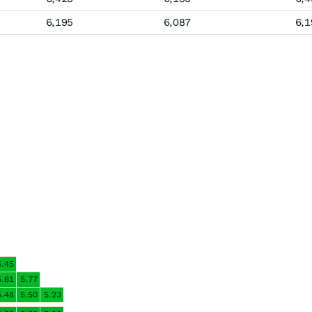
6,195
6,087
6,1
5.45
5.61
5.77
5.48
5.50
5.23