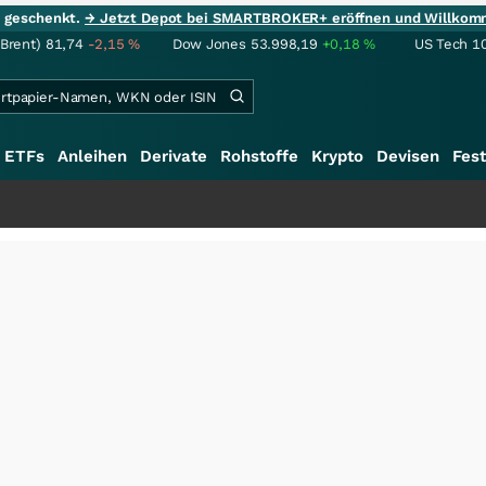
ie geschenkt.
→ Jetzt Depot bei SMARTBROKER+ eröffnen und Willkom
(Brent)
81,74
-2,15
%
Dow Jones
53.998,19
+0,18
%
US Tech 1
ETFs
Anleihen
Derivate
Rohstoffe
Krypto
Devisen
Fest