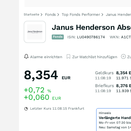
Fonds
Top Fonds Performer
Janus Hender
Startseite
Janus Henderson Abs
Fonds
ISIN:
LU0490786174
WKN:
A1C
Alarme einrichten
Zur Watchlist hinzufügen
Zu
8,354
Geldkurs
8,354
EUR
11:08:19
11.971
Briefkurs
8,376
+0,72
%
11:08:19
11.939
+0,060
EUR
Letzter Kurs
11:08:15
Frankfurt
Hinweis
Verlängerte Hand
Mo-Fr von
07:30 bi
Neu: Samstag von 14