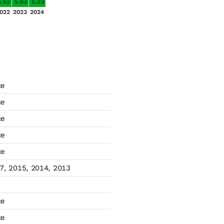
5.52
5.63
5.23
022
2023
2024
ce
ce
ce
ce
ce
7, 2015, 2014, 2013
ce
ce