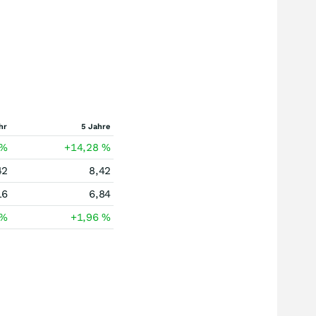
hr
5 Jahre
%
+14,28
%
42
8,42
16
6,84
%
+1,96
%