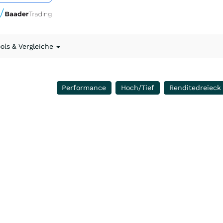
ools & Vergleiche
Performance
Hoch/Tief
Renditedreieck