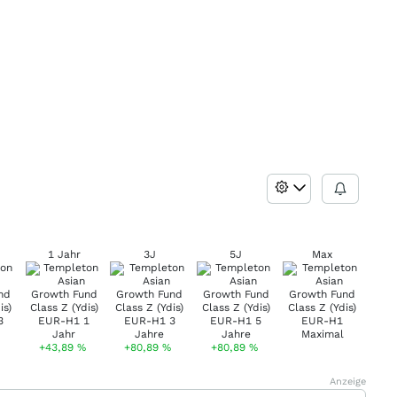
1 Jahr
3J
5J
Max
+43,89
%
+80,89
%
+80,89
%
Anzeige