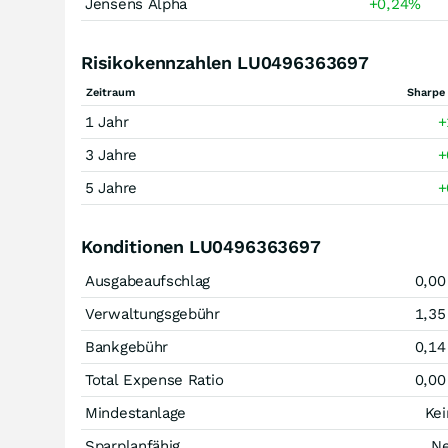
Jensens Alpha
+0,24
%
Risikokennzahlen LU0496363697
Zeitraum
Sharpe 
1 Jahr
+
3 Jahre
+
5 Jahre
+
Konditionen LU0496363697
Ausgabeaufschlag
0,00
Verwaltungsgebühr
1,35
Bankgebühr
0,14
Total Expense Ratio
0,00
Mindestanlage
Kei
Sparplanfähig
Ne