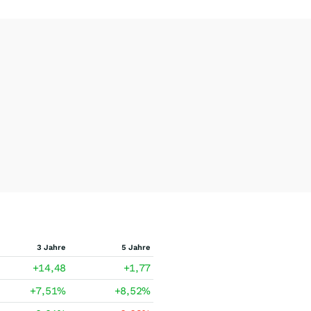
3 Jahre
5 Jahre
+14,48
+1,77
+7,51
%
+8,52
%