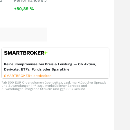
 J
Performance 5 J
+80,89
%
Keine Kompromisse bei Preis & Leistung — Ob Aktien,
Derivate, ETFs, Fonds oder Sparpläne
SMARTBROKER+ entdecken
*ab 500 EUR Ordervolumen über gettex, zzgl. marktüblicher Spreads
und Zuwendungen | ** zzgl. marktüblicher Spreads und
Zuwendungen, mögliche Steuern und ggf. SEC Gebühr