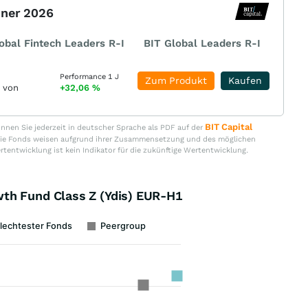
nner 2026
obal Fintech Leaders R-I
BIT Global Leaders R-I
Performance 1 J
Zum Produkt
Kaufen
r von
+32,06
%
BIT Capital
nen Sie jederzeit in deutscher Sprache als PDF auf der
. Die Fonds weisen aufgrund ihrer Zusammensetzung und des möglichen
ertentwicklung ist kein Indikator für die zukünftige Wertentwicklung.
th Fund Class Z (Ydis) EUR-H1
lechtester Fonds
Peergroup