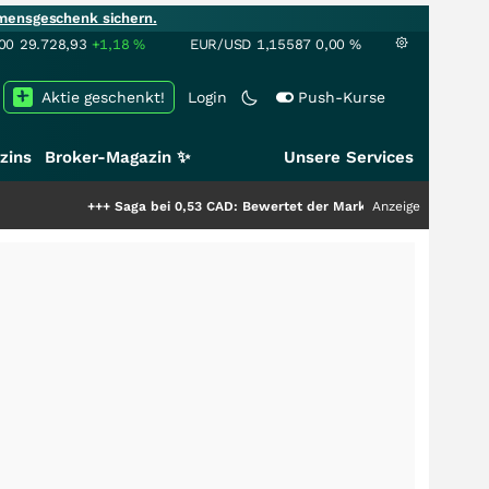
mensgeschenk sichern.
00
29.728,93
+1,18
%
EUR/USD
1,15587
0,00
%
Aktie geschenkt!
Login
Push-Kurse
zins
Broker-Magazin ✨
Unsere Services
+++
Saga bei 0,53 CAD: Bewertet der Markt noch immer nur die Hälfte de
Anzeige