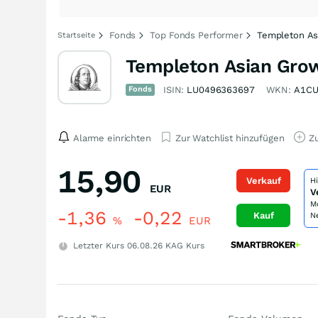
Fonds
Top Fonds Performer
Templeton As
Startseite
Templeton Asian Grow
Fonds
ISIN:
LU0496363697
WKN:
A1C
Alarme einrichten
Zur Watchlist hinzufügen
Zu
15,90
Verkauf
H
EUR
V
M
-1,36
-0,22
Kauf
N
%
EUR
Letzter Kurs
06.08.26
KAG Kurs