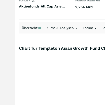
Fonds-Typ
Fonds-Volumen
Aktienfonds All Cap Asien (ex Japan)
2,254 Mrd.
Übersicht
Kurse & Analysen
Forum
T
Chart für Templeton Asian Growth Fund C