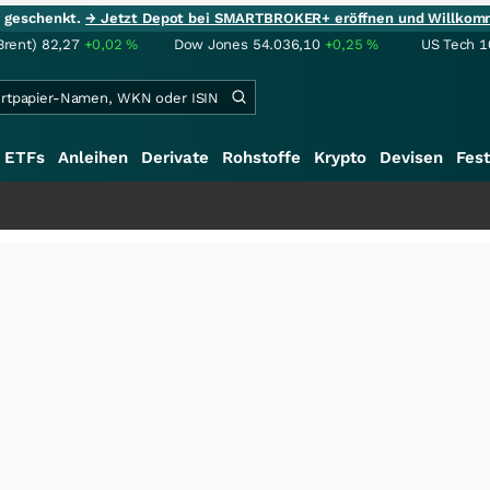
ie geschenkt.
→ Jetzt Depot bei SMARTBROKER+ eröffnen und Willkom
Brent)
82,27
+0,02
%
Dow Jones
54.036,10
+0,25
%
US Tech 1
ETFs
Anleihen
Derivate
Rohstoffe
Krypto
Devisen
Fest