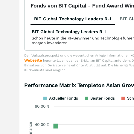
Fonds von BIT Capital - Fund Award Wi
BIT Global Technology Leaders R-I
BIT Gl
BIT Global Technology Leaders R-I
Schon heute in die KI-Gewinner und Technologieführe
morgen investieren.
Den Verkaufsprospekt und die wesentlichen Anlegerinformationen kön
Webseite
herunterladen oder per E-Mail an BIT Capital anfordern
Einsatzes von Derivaten eine erhöhte Volatilität auf. Die bisherige W
Kursverluste sind möglich.
Performance Matrix Templeton Asian Grow
Aktueller Fonds
Bester Fonds
Sch
60,00 %
Performance
40,00 %