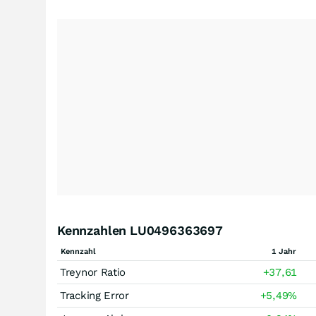
Kennzahlen LU0496363697
Kennzahl
1 Jahr
Treynor Ratio
+37,61
Tracking Error
+5,49
%