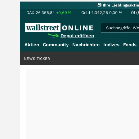
🎁 Ihre Lieblingsakt
DAX
26.355,84
+0,69
%
Gold
4.342,26
0,00
%
Öl (
Depot eröffnen
Aktien
Community
Nachrichten
Indizes
Fonds
NEWS TICKER