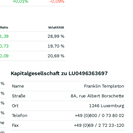
+0,01
%
-0,09
%
Ratio
Volatilität
1,39
28,99 %
0,73
19,70 %
0,09
20,69 %
Kapitalgesellschaft zu LU0496363697
 %
Name
Franklin Templeton
 %
Straße
8A, rue Albert Borschette
 %
Ort
1246 Luxemburg
 %
Telefon
+49 (0)800 / 0 73 80 02
ne
Fax
+49 (0)69 / 2 72 23-120
in