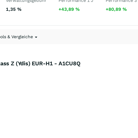
Verwaltungsgebühr
Performance 1 J
Performance 3
1,35
%
+43,89
%
+80,89
%
ools & Vergleiche
lass Z (Ydis) EUR-H1 - A1CU8Q