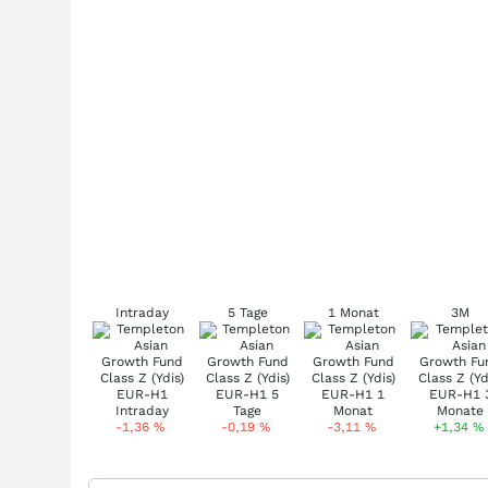
Intraday
5 Tage
1 Monat
3M
-1,36
%
-0,19
%
-3,11
%
+1,34
%