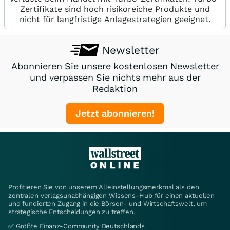
Zertifikate sind hoch risikoreiche Produkte und
nicht für langfristige Anlagestrategien geeignet.
Newsletter
Abonnieren Sie unsere kostenlosen Newsletter
und verpassen Sie nichts mehr aus der
Redaktion
Jetzt abonnieren!
Profitieren Sie von unserem Alleinstellungsmerkmal als den
zentralen verlagsunabhängigen Wissens-Hub für einen aktuellen
und fundierten Zugang in die Börsen- und Wirtschaftswelt, um
strategische Entscheidungen zu treffen.
✅ Größte Finanz-Community Deutschlands