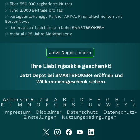
✅ über 550.000 registrierte Nutzer
✅ rund 2.000 Beiträge pro Tag
✅ verlagsunabhängige Partner ARIVA, FinanzNachrichten und
BörsenNews
✅ Jederzeit einfach handeln beim
SMARTBROKER+
✅ mehr als 25 Jahre Marktpräsenz
Jetzt Depot sichern
Ihre Lieblingsaktie geschenkt!
Jetzt Depot bei SMARTBROKER+ eröffnen und
Willkommensgeschenk sichern.
Aktien von A - Z:
#
A
B
C
D
E
F
G
H
I
J
K
L
M
N
O
P
Q
R
S
T
U
V
W
X
Y
Z
Impressum
Disclaimer
Datenschutz
Datenschutz-
Einstellungen
Nutzungsbedingungen