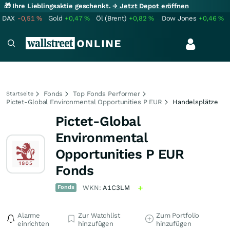
🎁 Ihre Lieblingsaktie geschenkt.
→ Jetzt Depot eröffnen
DAX
-0,51
%
Gold
+0,47
%
Öl (Brent)
+0,82
%
Dow Jones
+0,46
%
Fonds
Top Fonds Performer
Startseite
Pictet-Global Environmental Opportunities P EUR
Handelsplätze
Pictet-Global
Environmental
Opportunities P EUR
Fonds
Fonds
WKN:
A1C3LM
Alarme
Zur Watchlist
Zum Portfolio
einrichten
hinzufügen
hinzufügen