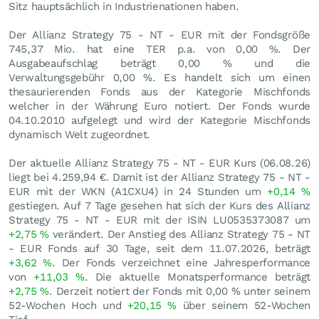
Sitz hauptsächlich in Industrienationen haben.
Der Allianz Strategy 75 - NT - EUR mit der Fondsgröße
745,37 Mio. hat eine TER p.a. von 0,00 %. Der
Ausgabeaufschlag beträgt 0,00 % und die
Verwaltungsgebühr 0,00 %. Es handelt sich um einen
thesaurierenden Fonds aus der Kategorie Mischfonds
welcher in der Währung Euro notiert. Der Fonds wurde
04.10.2010 aufgelegt und wird der Kategorie Mischfonds
dynamisch Welt zugeordnet.
Der aktuelle Allianz Strategy 75 - NT - EUR Kurs (
06.08.26
)
liegt bei 4.259,94
€
. Damit ist der Allianz Strategy 75 - NT -
EUR mit der WKN (A1CXU4) in 24 Stunden um
+0,14
%
gestiegen. Auf 7 Tage gesehen hat sich der Kurs des Allianz
Strategy 75 - NT - EUR mit der ISIN LU0535373087 um
+2,75
%
verändert. Der Anstieg des Allianz Strategy 75 - NT
- EUR Fonds auf 30 Tage, seit dem 11.07.2026, beträgt
+3,62
%
. Der Fonds verzeichnet eine Jahresperformance
von
+11,03
%
. Die aktuelle Monatsperformance beträgt
+2,75
%
. Derzeit notiert der Fonds mit
0,00
%
unter seinem
52-Wochen Hoch und
+20,15
%
über seinem 52-Wochen