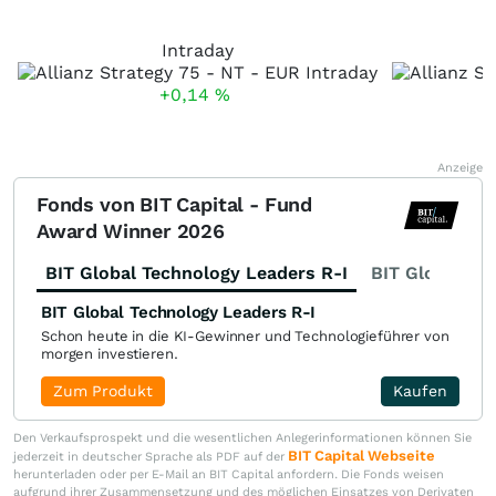
Intraday
+0,14
%
Anzeige
Fonds von BIT Capital - Fund
Award Winner 2026
BIT Global Technology Leaders R-I
BIT Global Fi
BIT Global Technology Leaders R-I
Schon heute in die KI-Gewinner und Technologieführer von
morgen investieren.
Zum Produkt
Kaufen
Den Verkaufsprospekt und die wesentlichen Anlegerinformationen können Sie
BIT Capital Webseite
jederzeit in deutscher Sprache als PDF auf der
herunterladen oder per E-Mail an BIT Capital anfordern. Die Fonds weisen
aufgrund ihrer Zusammensetzung und des möglichen Einsatzes von Derivaten