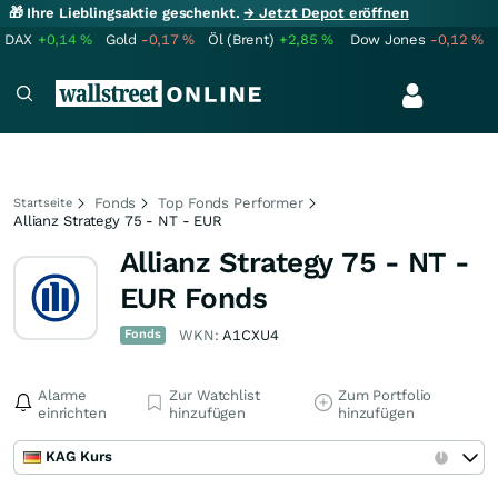
🎁 Ihre Lieblingsaktie geschenkt.
→ Jetzt Depot eröffnen
DAX
+0,14
%
Gold
-0,17
%
Öl (Brent)
+2,85
%
Dow Jones
-0,12
%
Fonds
Top Fonds Performer
Startseite
Allianz Strategy 75 - NT - EUR
Allianz Strategy 75 - NT -
EUR Fonds
Fonds
WKN:
A1CXU4
Alarme
Zur Watchlist
Zum Portfolio
einrichten
hinzufügen
hinzufügen
KAG Kurs