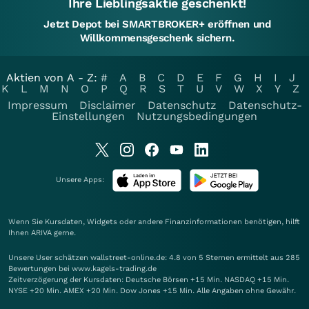
Ihre Lieblingsaktie geschenkt!
Jetzt Depot bei SMARTBROKER+ eröffnen und
Willkommensgeschenk sichern.
Aktien von A - Z:
#
A
B
C
D
E
F
G
H
I
J
K
L
M
N
O
P
Q
R
S
T
U
V
W
X
Y
Z
Impressum
Disclaimer
Datenschutz
Datenschutz-
Einstellungen
Nutzungsbedingungen
Unsere Apps:
Wenn Sie Kursdaten, Widgets oder andere Finanzinformationen benötigen, hilft
Ihnen
ARIVA
gerne.
Unsere User schätzen wallstreet-online.de: 4.8 von 5 Sternen ermittelt aus 285
Bewertungen bei www.kagels-trading.de
Zeitverzögerung der Kursdaten: Deutsche Börsen +15 Min. NASDAQ +15 Min.
NYSE +20 Min. AMEX +20 Min. Dow Jones +15 Min. Alle Angaben ohne Gewähr.