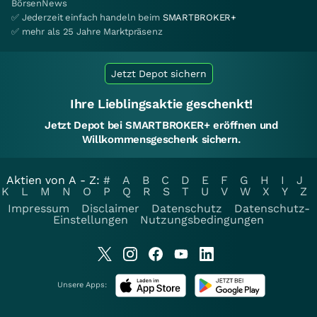
BörsenNews
✅ Jederzeit einfach handeln beim
SMARTBROKER+
✅ mehr als 25 Jahre Marktpräsenz
Jetzt Depot sichern
Ihre Lieblingsaktie geschenkt!
Jetzt Depot bei SMARTBROKER+ eröffnen und
Willkommensgeschenk sichern.
Aktien von A - Z:
#
A
B
C
D
E
F
G
H
I
J
K
L
M
N
O
P
Q
R
S
T
U
V
W
X
Y
Z
Impressum
Disclaimer
Datenschutz
Datenschutz-
Einstellungen
Nutzungsbedingungen
Unsere Apps: