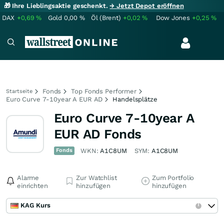
🎁 Ihre Lieblingsaktie geschenkt.
→ Jetzt Depot eröffnen
DAX
+0,69
%
Gold
0,00
%
Öl (Brent)
+0,02
%
Dow Jones
+0,25
%
Fonds
Top Fonds Performer
Startseite
Euro Curve 7-10year A EUR AD
Handelsplätze
Euro Curve 7-10year A
EUR AD Fonds
Fonds
WKN:
A1C8UM
SYM:
A1C8UM
Alarme
Zur Watchlist
Zum Portfolio
einrichten
hinzufügen
hinzufügen
KAG Kurs