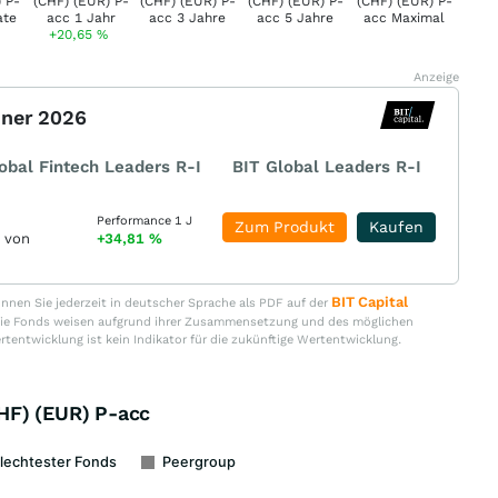
+20,65
%
Anzeige
nner 2026
obal Fintech Leaders R-I
BIT Global Leaders R-I
Performance 1 J
Zum Produkt
Kaufen
r von
+34,81
%
BIT Capital
nen Sie jederzeit in deutscher Sprache als PDF auf der
. Die Fonds weisen aufgrund ihrer Zusammensetzung und des möglichen
ertentwicklung ist kein Indikator für die zukünftige Wertentwicklung.
HF) (EUR) P-acc
lechtester Fonds
Peergroup