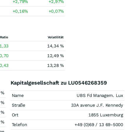
+2,79
%
+2,97
%
+0,16
%
+0,07
%
Ratio
Volatilität
1,33
14,34 %
0,70
12,49 %
0,43
13,28 %
Kapitalgesellschaft zu LU0546268359
 %
Name
UBS Fd Managem. Lux
 %
Straße
33A avenue J.F. Kennedy
 %
Ort
1855 Luxemburg
 %
Telefon
+49 (0)69 / 13 69-5000
ne