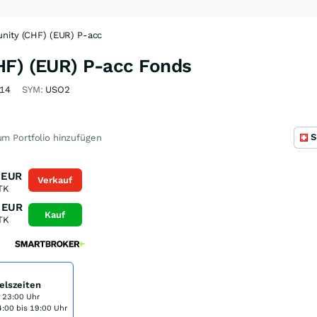
nity (CHF) (EUR) P-acc
HF) (EUR) P-acc Fonds
14
SYM:
USO2
S
m Portfolio hinzufügen
EUR
Verkauf
TK
EUR
Kauf
TK
elszeiten
s 23:00 Uhr
:00 bis 19:00 Uhr