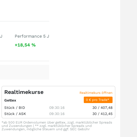
 J
Performance 5 J
+18,54
%
Realtimekurse
Realtimekurs öffnen
0 € pro Trade*
Gettex
Stück /
BID
09:30:16
30
/
407,48
Stück /
ASK
09:30:16
30
/
412,45
*ab 500 EUR Ordervolumen über gettex, zzgl. marktüblicher Spreads
und Zuwendungen | ** zzgl. marktüblicher Spreads und
Zuwendungen, mögliche Steuern und ggf. SEC Gebühr