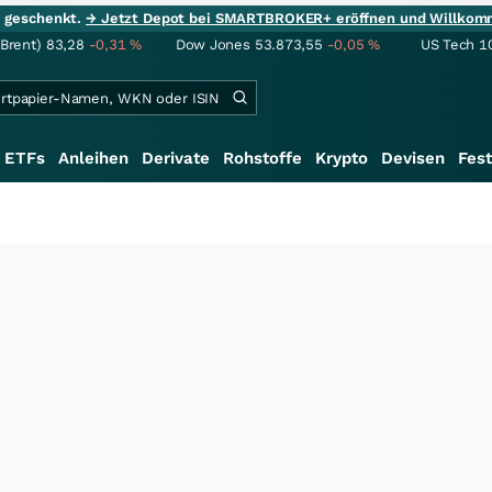
ie geschenkt.
→ Jetzt Depot bei SMARTBROKER+ eröffnen und Willkom
(Brent)
83,28
-0,31
%
Dow Jones
53.873,55
-0,05
%
US Tech 1
ETFs
Anleihen
Derivate
Rohstoffe
Krypto
Devisen
Fest