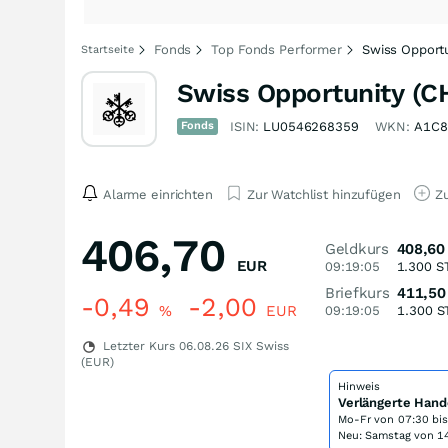
Fonds
Top Fonds Performer
Swiss Opportu
Startseite
Swiss Opportunity (C
Fonds
ISIN:
LU0546268359
WKN:
A1C8
Alarme einrichten
Zur Watchlist hinzufügen
Zu
406,70
Geldkurs
408,60
EUR
09:19:05
1.300
S
Briefkurs
411,50
-0,49
-2,00
%
EUR
09:19:05
1.300
S
Letzter Kurs
06.08.26
SIX Swiss
(EUR)
Hinweis
Verlängerte Hand
Mo-Fr von
07:30 bi
Neu: Samstag von 14