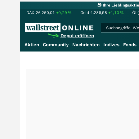
🎁 Ihre Lieblingsakt
DAX
26.250,01
+0,29
%
Gold
4.286,98
+1,10
%
Öl 
Depot eröffnen
Aktien
Community
Nachrichten
Indizes
Fonds