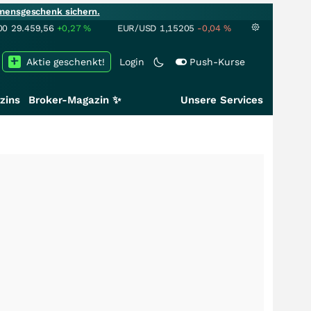
mensgeschenk sichern.
00
29.459,56
+0,27
%
EUR/USD
1,15205
-0,04
%
Aktie geschenkt!
Login
Push-Kurse
zins
Broker-Magazin ✨
Unsere Services