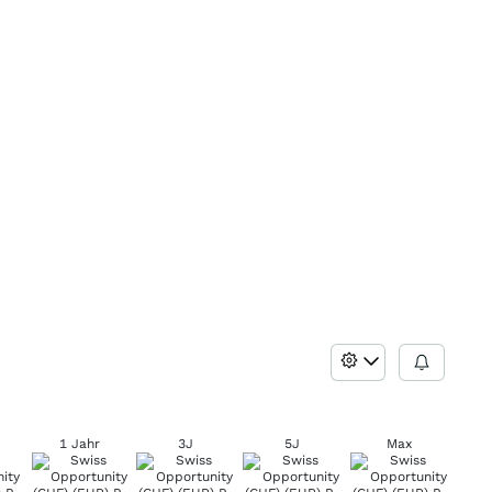
1 Jahr
3J
5J
Max