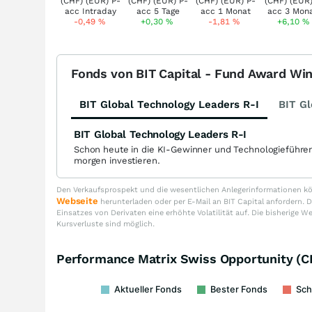
-0,49
%
+0,30
%
-1,81
%
+6,10
%
Fonds von BIT Capital - Fund Award Wi
BIT Global Technology Leaders R-I
BIT Gl
BIT Global Technology Leaders R-I
Schon heute in die KI-Gewinner und Technologieführe
morgen investieren.
Den Verkaufsprospekt und die wesentlichen Anlegerinformationen kön
Webseite
herunterladen oder per E-Mail an BIT Capital anfordern
Einsatzes von Derivaten eine erhöhte Volatilität auf. Die bisherige W
Kursverluste sind möglich.
Performance Matrix Swiss Opportunity (C
Aktueller Fonds
Bester Fonds
Sch