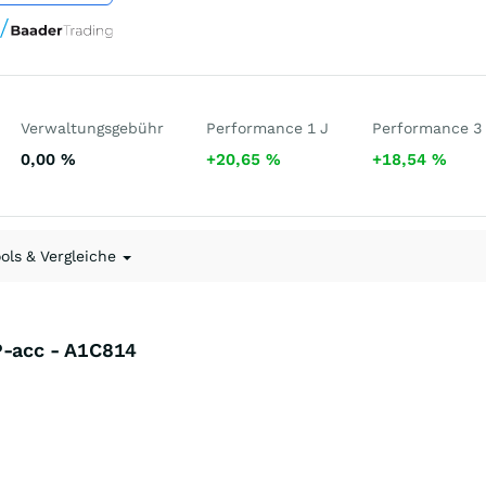
Verwaltungsgebühr
Performance 1 J
Performance 3
0,00
%
+20,65
%
+18,54
%
ools & Vergleiche
P-acc - A1C814