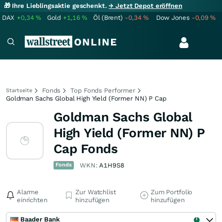
🎁 Ihre Lieblingsaktie geschenkt.
→ Jetzt Depot eröffnen
DAX
+0,34
%
Gold
+1,16
%
Öl (Brent)
-0,34
%
Dow Jones
-0,09
%
Fonds
Top Fonds Performer
Startseite
Goldman Sachs Global High Yield (Former NN) P Cap
Goldman Sachs Global
High Yield (Former NN) P
Cap Fonds
Fonds
WKN:
A1H9S8
Alarme
Zur Watchlist
Zum Portfolio
einrichten
hinzufügen
hinzufügen
Baader Bank