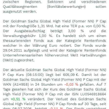
zwischen Regionen, Sektoren und verschiedenen
Qualitätssegmenten (Bonitätsbewertungen) sollen
ausgenutzt werden.
Der Goldman Sachs Global High Yield (Former NN) P Cap
mit der Fondsgröße 1,31 Mrd. hat eine TER p.a. von 0,00 %.
Der Ausgabeaufschlag beträgt 3,00 % und die
Verwaltungsgebühr 1,00 %. Es handelt sich um einen
thesaurierenden Fonds aus der Kategorie Rentenfonds
welcher in der Währung Euro notiert. Der Fonds wurde
29.04.2011 aufgelegt und wird der Kategorie Rentenfonds
Unternehmensanleihen höherverzinst Welt Hartwährungen
(Welt) zugeordnet.
Der aktuelle Goldman Sachs Global High Yield (Former NN)
P Cap Kurs (08:15:00) liegt bei 605,09
€
. Damit ist der
Goldman Sachs Global High Yield (Former NN) P Cap mit der
WKN (A1H9S8) in 24 Stunden um
-0,03
%
gefallen. Auf 7
Tage gesehen hat sich der Kurs des Goldman Sachs Global
High Yield (Former NN) P Cap mit der ISIN LU0546918664
um
+0,51
%
verändert. Der Verlust des Goldman Sachs
Global High Yield (Former NN) P Cap Fonds auf 30 Tage, seit
dem 08.07.2026, beträgt
-0,11
%
. Der Fonds verzeichnet