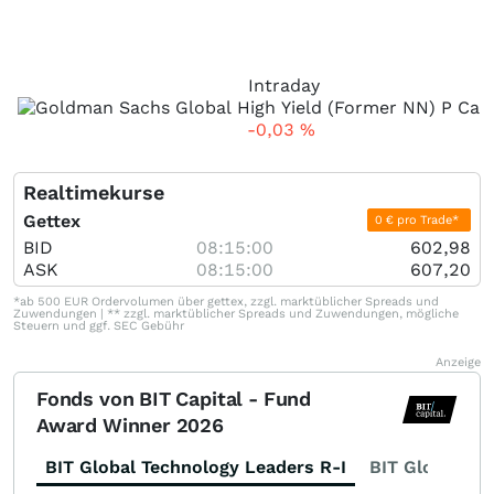
Intraday
-0,03
%
Realtimekurse
Gettex
0 € pro Trade*
BID
08:15:00
602,98
ASK
08:15:00
607,20
*ab 500 EUR Ordervolumen über gettex, zzgl. marktüblicher Spreads und
Zuwendungen | ** zzgl. marktüblicher Spreads und Zuwendungen, mögliche
Steuern und ggf. SEC Gebühr
Anzeige
Fonds von BIT Capital - Fund
Award Winner 2026
BIT Global Technology Leaders R-I
BIT Global Fi