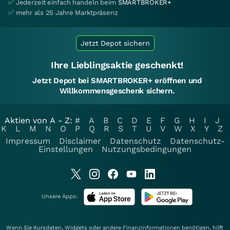
✅ Jederzeit einfach handeln beim
SMARTBROKER+
✅ mehr als 25 Jahre Marktpräsenz
Jetzt Depot sichern
Ihre Lieblingsaktie geschenkt!
Jetzt Depot bei SMARTBROKER+ eröffnen und
Willkommensgeschenk sichern.
Aktien von A - Z:
#
A
B
C
D
E
F
G
H
I
J
K
L
M
N
O
P
Q
R
S
T
U
V
W
X
Y
Z
Impressum
Disclaimer
Datenschutz
Datenschutz-
Einstellungen
Nutzungsbedingungen
Unsere Apps:
Wenn Sie Kursdaten, Widgets oder andere Finanzinformationen benötigen, hilft