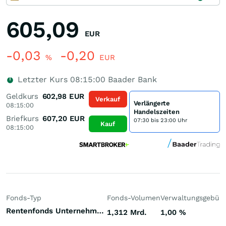
605,09
EUR
-0,03
-0,20
%
EUR
Letzter Kurs
08:15:00
Baader Bank
Geldkurs
602,98
EUR
Verkauf
Verlängerte
08:15:00
Handelszeiten
Briefkurs
607,20
EUR
07:30 bis 23:00 Uhr
Kauf
08:15:00
Fonds-Typ
Fonds-Volumen
Verwaltungsgebüh
Rentenfonds Unternehmensanleihen höherverzinst Welt Hartwährungen (Welt)
1,312 Mrd.
1,00
%