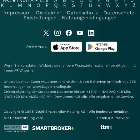
Aktien von A - Z:
#
A
B
C
D
E
F
G
H
I
J
K
L
M
N
O
P
Q
R
S
T
U
V
W
X
Y
Z
Impressum
Disclaimer
Datenschutz
Datenschutz-
Einstellungen
Nutzungsbedingungen
Unsere Apps:
Wenn Sie Kursdaten, Widgets oder andere Finanzinformationen benötigen, hilft
Ihnen
ARIVA
gerne.
Unsere User schätzen wallstreet-online.de: 4.8 von 5 Sternen ermittelt aus 285
Bewertungen bei www.kagels-trading.de
Zeitverzögerung der Kursdaten: Deutsche Börsen +15 Min. NASDAQ +15 Min.
NYSE +20 Min. AMEX +20 Min. Dow Jones +15 Min. Alle Angaben ohne Gewähr.
Copyright © 1998-2026 Smartbroker Holding AG - Alle Rechte vorbehalten.
Mit Unterstützung von:
Daten & Kurse von: