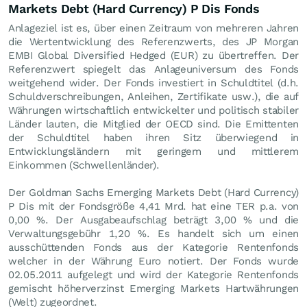
Markets Debt (Hard Currency) P Dis Fonds
Anlageziel ist es, über einen Zeitraum von mehreren Jahren
die Wertentwicklung des Referenzwerts, des JP Morgan
EMBI Global Diversified Hedged (EUR) zu übertreffen. Der
Referenzwert spiegelt das Anlageuniversum des Fonds
weitgehend wider. Der Fonds investiert in Schuldtitel (d.h.
Schuldverschreibungen, Anleihen, Zertifikate usw.), die auf
Währungen wirtschaftlich entwickelter und politisch stabiler
Länder lauten, die Mitglied der OECD sind. Die Emittenten
der Schuldtitel haben ihren Sitz überwiegend in
Entwicklungsländern mit geringem und mittlerem
Einkommen (Schwellenländer).
Der Goldman Sachs Emerging Markets Debt (Hard Currency)
P Dis mit der Fondsgröße 4,41 Mrd. hat eine TER p.a. von
0,00 %. Der Ausgabeaufschlag beträgt 3,00 % und die
Verwaltungsgebühr 1,20 %. Es handelt sich um einen
ausschüttenden Fonds aus der Kategorie Rentenfonds
welcher in der Währung Euro notiert. Der Fonds wurde
02.05.2011 aufgelegt und wird der Kategorie Rentenfonds
gemischt höherverzinst Emerging Markets Hartwährungen
(Welt) zugeordnet.