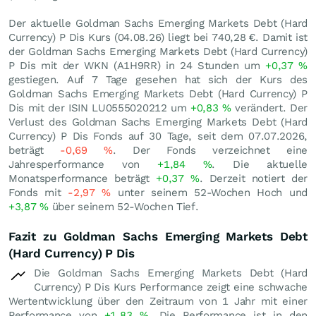
Der aktuelle Goldman Sachs Emerging Markets Debt (Hard
Currency) P Dis Kurs (
04.08.26
) liegt bei 740,28
€
. Damit ist
der Goldman Sachs Emerging Markets Debt (Hard Currency)
P Dis mit der WKN (A1H9RR) in 24 Stunden um
+0,37
%
gestiegen. Auf 7 Tage gesehen hat sich der Kurs des
Goldman Sachs Emerging Markets Debt (Hard Currency) P
Dis mit der ISIN LU0555020212 um
+0,83
%
verändert. Der
Verlust des Goldman Sachs Emerging Markets Debt (Hard
Currency) P Dis Fonds auf 30 Tage, seit dem 07.07.2026,
beträgt
-0,69
%
. Der Fonds verzeichnet eine
Jahresperformance von
+1,84
%
. Die aktuelle
Monatsperformance beträgt
+0,37
%
. Derzeit notiert der
Fonds mit
-2,97
%
unter seinem 52-Wochen Hoch und
+3,87
%
über seinem 52-Wochen Tief.
Fazit zu Goldman Sachs Emerging Markets Debt
(Hard Currency) P Dis
Die Goldman Sachs Emerging Markets Debt (Hard
Currency) P Dis Kurs Performance zeigt eine schwache
Wertentwicklung über den Zeitraum von 1 Jahr mit einer
Performance von
+1,83
%
. Die Performance ist in den