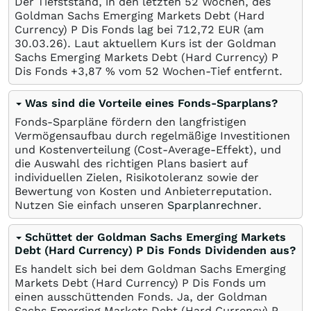
Der Tiefststand, in den letzten 52 Wochen, des
Goldman Sachs Emerging Markets Debt (Hard
Currency) P Dis Fonds lag bei 712,72
EUR
(am
30.03.26
). Laut aktuellem Kurs ist der Goldman
Sachs Emerging Markets Debt (Hard Currency) P
Dis Fonds +3,87
%
vom 52 Wochen-Tief entfernt.
Was sind die Vorteile eines Fonds-Sparplans?
Fonds-Sparpläne fördern den langfristigen
Vermögensaufbau durch regelmäßige Investitionen
und Kostenverteilung (Cost-Average-Effekt), und
die Auswahl des richtigen Plans basiert auf
individuellen Zielen, Risikotoleranz sowie der
Bewertung von Kosten und Anbieterreputation.
Nutzen Sie einfach unseren
Sparplanrechner
.
Schüttet der Goldman Sachs Emerging Markets
Debt (Hard Currency) P Dis Fonds Dividenden aus?
Es handelt sich bei dem Goldman Sachs Emerging
Markets Debt (Hard Currency) P Dis Fonds um
einen ausschüttenden Fonds. Ja, der Goldman
Sachs Emerging Markets Debt (Hard Currency) P