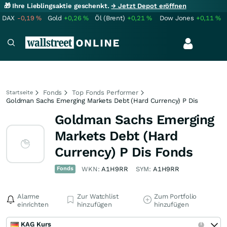
🎁 Ihre Lieblingsaktie geschenkt.
→ Jetzt Depot eröffnen
DAX
-0,19
%
Gold
+0,26
%
Öl (Brent)
+0,21
%
Dow Jones
+0,11
%
Fonds
Top Fonds Performer
Startseite
Goldman Sachs Emerging Markets Debt (Hard Currency) P Dis
Goldman Sachs Emerging
Markets Debt (Hard
Currency) P Dis Fonds
Fonds
WKN:
A1H9RR
SYM:
A1H9RR
Alarme
Zur Watchlist
Zum Portfolio
einrichten
hinzufügen
hinzufügen
KAG Kurs