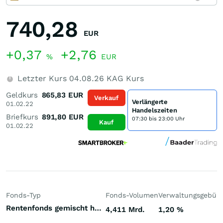
740,28
EUR
+0,37
+2,76
%
EUR
Letzter Kurs
04.08.26
KAG Kurs
Geldkurs
865,83
EUR
Verkauf
Verlängerte
01.02.22
Handelszeiten
Briefkurs
891,80
EUR
07:30 bis 23:00 Uhr
Kauf
01.02.22
Fonds-Typ
Fonds-Volumen
Verwaltungsgebüh
Rentenfonds gemischt höherverzinst Emerging Markets Hartwährungen (Welt)
4,411 Mrd.
1,20
%