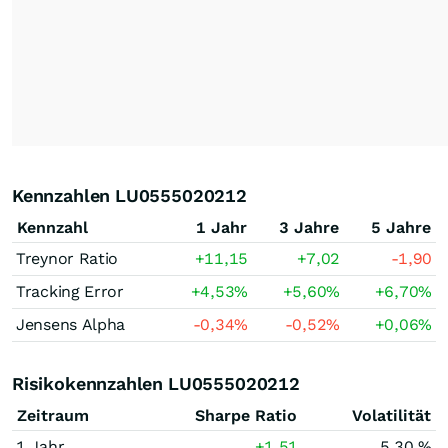
Kennzahlen LU0555020212
Kennzahl
1 Jahr
3 Jahre
5 Jahre
Treynor Ratio
+11,15
+7,02
-1,90
Tracking Error
+4,53
%
+5,60
%
+6,70
%
Jensens Alpha
-0,34
%
-0,52
%
+0,06
%
Risikokennzahlen LU0555020212
Zeitraum
Sharpe Ratio
Volatilität
1 Jahr
+1,51
5,30 %