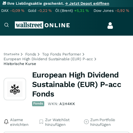
🎁 Ihre Lieblingsaktie geschenkt.
→ Jetzt Depot eröffnen
DAX
-0,09
%
Gold
-0,22
%
Öl (Brent)
+5,31
%
Dow Jones
-0,92
%
Fonds
Top Fonds Performer
Startseite
European High Dividend Sustainable (EUR) P-acc
Historische Kurse
European High Dividend
Sustainable (EUR) P-acc
Fonds
Fonds
WKN:
A1H4KK
Alarme
Zur Watchlist
Zum Portfolio
einrichten
hinzufügen
hinzufügen