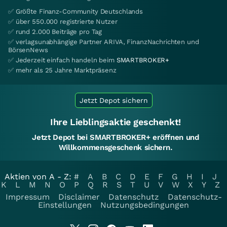
✅ Größte Finanz-Community Deutschlands
✅ über 550.000 registrierte Nutzer
✅ rund 2.000 Beiträge pro Tag
✅ verlagsunabhängige Partner ARIVA, FinanzNachrichten und
BörsenNews
✅ Jederzeit einfach handeln beim
SMARTBROKER+
✅ mehr als 25 Jahre Marktpräsenz
Jetzt Depot sichern
Ihre Lieblingsaktie geschenkt!
Jetzt Depot bei SMARTBROKER+ eröffnen und
Willkommensgeschenk sichern.
Aktien von A - Z:
#
A
B
C
D
E
F
G
H
I
J
K
L
M
N
O
P
Q
R
S
T
U
V
W
X
Y
Z
Impressum
Disclaimer
Datenschutz
Datenschutz-
Einstellungen
Nutzungsbedingungen