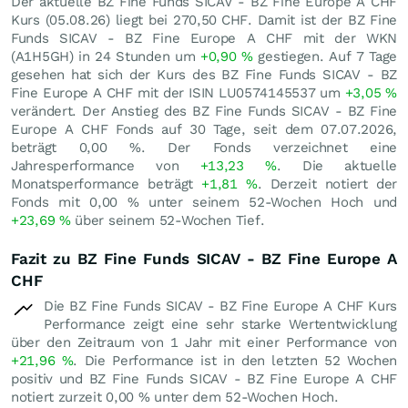
Der aktuelle BZ Fine Funds SICAV - BZ Fine Europe A CHF
Kurs (
05.08.26
) liegt bei 270,50
CHF
. Damit ist der BZ Fine
Funds SICAV - BZ Fine Europe A CHF mit der WKN
(A1H5GH) in 24 Stunden um
+0,90
%
gestiegen. Auf 7 Tage
gesehen hat sich der Kurs des BZ Fine Funds SICAV - BZ
Fine Europe A CHF mit der ISIN LU0574145537 um
+3,05
%
verändert. Der Anstieg des BZ Fine Funds SICAV - BZ Fine
Europe A CHF Fonds auf 30 Tage, seit dem 07.07.2026,
beträgt
0,00
%
. Der Fonds verzeichnet eine
Jahresperformance von
+13,23
%
. Die aktuelle
Monatsperformance beträgt
+1,81
%
. Derzeit notiert der
Fonds mit
0,00
%
unter seinem 52-Wochen Hoch und
+23,69
%
über seinem 52-Wochen Tief.
Fazit zu BZ Fine Funds SICAV - BZ Fine Europe A
CHF
Die BZ Fine Funds SICAV - BZ Fine Europe A CHF Kurs
Performance zeigt eine sehr starke Wertentwicklung
über den Zeitraum von 1 Jahr mit einer Performance von
+21,96
%
. Die Performance ist in den letzten 52 Wochen
positiv und BZ Fine Funds SICAV - BZ Fine Europe A CHF
notiert zurzeit
0,00
%
unter dem 52-Wochen Hoch.