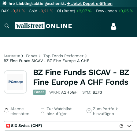
🎁 Ihre Lieblingsaktie geschenkt.
→ Jetzt Depot eröffnen
DAX
-0,31
%
Gold
-0,21
%
Öl (Brent)
+2,07
%
Dow Jones
+0,05
%
Fonds
Top Fonds Performer
Startseite
BZ Fine Funds SICAV - BZ Fine Europe A CHF
BZ Fine Funds SICAV - BZ
Fine Europe A CHF Fonds
Fonds
WKN:
A1H5GH
SYM:
BZF3
Alarme
Zur Watchlist
Zum Portfolio
einrichten
hinzufügen
hinzufügen
SIX Swiss (CHF)