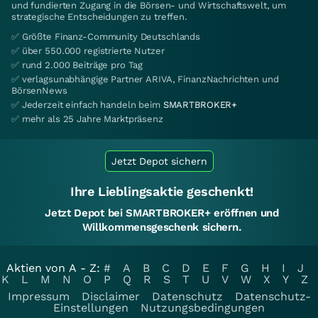
und fundierten Zugang in die Börsen- und Wirtschaftswelt, um
strategische Entscheidungen zu treffen.
✅ Größte Finanz-Community Deutschlands
✅ über 550.000 registrierte Nutzer
✅ rund 2.000 Beiträge pro Tag
✅ verlagsunabhängige Partner ARIVA, FinanzNachrichten und
BörsenNews
✅ Jederzeit einfach handeln beim
SMARTBROKER+
✅ mehr als 25 Jahre Marktpräsenz
Jetzt Depot sichern
Ihre Lieblingsaktie geschenkt!
Jetzt Depot bei SMARTBROKER+ eröffnen und
Willkommensgeschenk sichern.
Aktien von A - Z:
#
A
B
C
D
E
F
G
H
I
J
K
L
M
N
O
P
Q
R
S
T
U
V
W
X
Y
Z
Impressum
Disclaimer
Datenschutz
Datenschutz-
Einstellungen
Nutzungsbedingungen