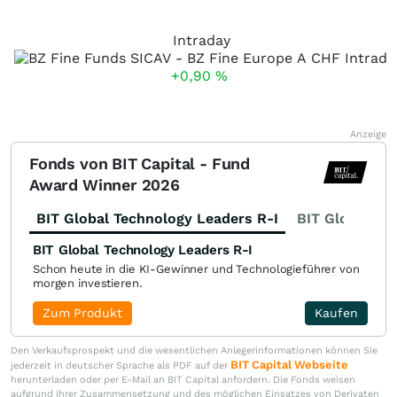
Intraday
+0,90
%
Anzeige
Fonds von BIT Capital - Fund
Award Winner 2026
BIT Global Technology Leaders R-I
BIT Global Fi
BIT Global Technology Leaders R-I
Schon heute in die KI-Gewinner und Technologieführer von
morgen investieren.
Zum Produkt
Kaufen
Den Verkaufsprospekt und die wesentlichen Anlegerinformationen können Sie
BIT Capital Webseite
jederzeit in deutscher Sprache als PDF auf der
herunterladen oder per E-Mail an BIT Capital anfordern. Die Fonds weisen
aufgrund ihrer Zusammensetzung und des möglichen Einsatzes von Derivaten