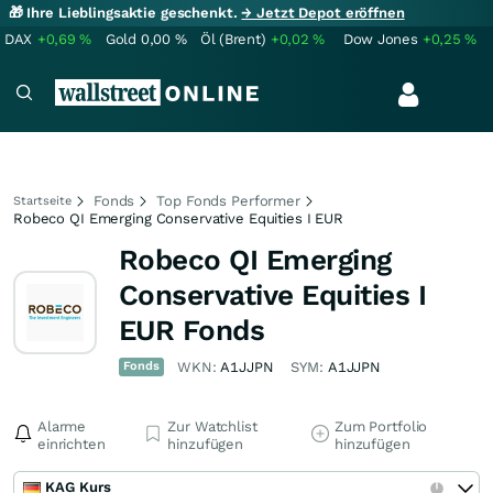
🎁 Ihre Lieblingsaktie geschenkt.
→ Jetzt Depot eröffnen
DAX
+0,69
%
Gold
0,00
%
Öl (Brent)
+0,02
%
Dow Jones
+0,25
%
Fonds
Top Fonds Performer
Startseite
Robeco QI Emerging Conservative Equities I EUR
Robeco QI Emerging
Conservative Equities I
EUR Fonds
Fonds
WKN:
A1JJPN
SYM:
A1JJPN
Alarme
Zur Watchlist
Zum Portfolio
einrichten
hinzufügen
hinzufügen
KAG Kurs