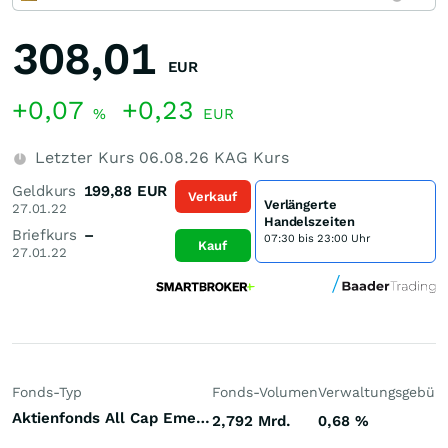
308,01
EUR
+0,07
+0,23
%
EUR
Letzter Kurs
06.08.26
KAG Kurs
Geldkurs
199,88
EUR
Verkauf
Verlängerte
27.01.22
Handelszeiten
Briefkurs
–
07:30 bis 23:00 Uhr
Kauf
27.01.22
Fonds-Typ
Fonds-Volumen
Verwaltungsgebüh
Aktienfonds All Cap Emerging Markets
2,792 Mrd.
0,68
%