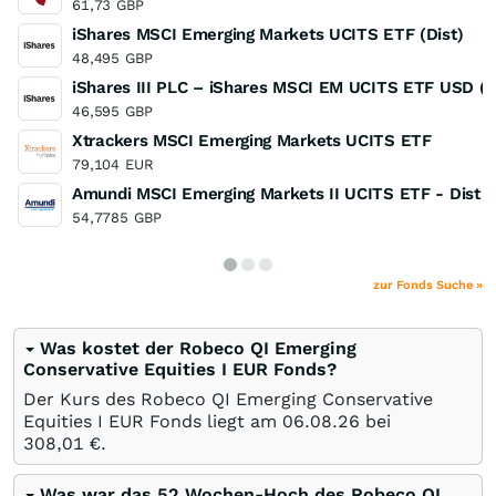
61,73
GBP
iShares MSCI Emerging Markets UCITS ETF (Dist)
48,495
GBP
iShares III PLC – iShares MSCI EM UCITS ETF USD (A
46,595
GBP
Xtrackers MSCI Emerging Markets UCITS ETF
79,104
EUR
Amundi MSCI Emerging Markets II UCITS ETF - Dist
54,7785
GBP
zur Fonds Suche »
Was kostet der Robeco QI Emerging
Conservative Equities I EUR Fonds?
Der Kurs des Robeco QI Emerging Conservative
Equities I EUR Fonds liegt am
06.08.26
bei
308,01
€
.
Was war das 52 Wochen-Hoch des Robeco QI