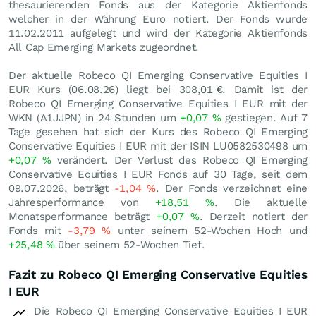
thesaurierenden Fonds aus der Kategorie Aktienfonds
welcher in der Währung Euro notiert. Der Fonds wurde
11.02.2011 aufgelegt und wird der Kategorie Aktienfonds
All Cap Emerging Markets zugeordnet.
Der aktuelle Robeco QI Emerging Conservative Equities I
EUR Kurs (
06.08.26
) liegt bei 308,01
€
. Damit ist der
Robeco QI Emerging Conservative Equities I EUR mit der
WKN (A1JJPN) in 24 Stunden um
+0,07
%
gestiegen. Auf 7
Tage gesehen hat sich der Kurs des Robeco QI Emerging
Conservative Equities I EUR mit der ISIN LU0582530498 um
+0,07
%
verändert. Der Verlust des Robeco QI Emerging
Conservative Equities I EUR Fonds auf 30 Tage, seit dem
09.07.2026, beträgt
-1,04
%
. Der Fonds verzeichnet eine
Jahresperformance von
+18,51
%
. Die aktuelle
Monatsperformance beträgt
+0,07
%
. Derzeit notiert der
Fonds mit
-3,79
%
unter seinem 52-Wochen Hoch und
+25,48
%
über seinem 52-Wochen Tief.
Fazit zu Robeco QI Emerging Conservative Equities
I EUR
Die Robeco QI Emerging Conservative Equities I EUR