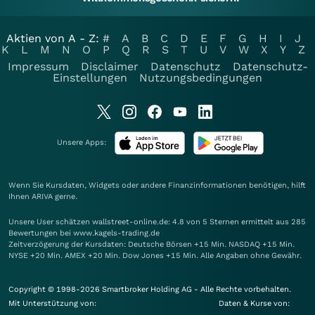
Aktien von A - Z:
#
A
B
C
D
E
F
G
H
I
J
K
L
M
N
O
P
Q
R
S
T
U
V
W
X
Y
Z
Impressum
Disclaimer
Datenschutz
Datenschutz-
Einstellungen
Nutzungsbedingungen
Unsere Apps:
Wenn Sie Kursdaten, Widgets oder andere Finanzinformationen benötigen, hilft
Ihnen
ARIVA
gerne.
Unsere User schätzen wallstreet-online.de: 4.8 von 5 Sternen ermittelt aus 285
Bewertungen bei www.kagels-trading.de
Zeitverzögerung der Kursdaten: Deutsche Börsen +15 Min. NASDAQ +15 Min.
NYSE +20 Min. AMEX +20 Min. Dow Jones +15 Min. Alle Angaben ohne Gewähr.
Copyright © 1998-2026 Smartbroker Holding AG - Alle Rechte vorbehalten.
Mit Unterstützung von:
Daten & Kurse von: