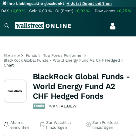
🎁 Ihre Lieblingsaktie geschenkt.
→ Jetzt Depot eröffnen
DAX
+0,69
%
Gold
0,00
%
Öl (Brent)
+0,02
%
Dow Jones
+0,25
%
Fonds
Top Fonds Performer
Startseite
BlackRock Global Funds - World Energy Fund A2 CHF Hedged
Chart
BlackRock Global Funds -
World Energy Fund A2
CHF Hedged Fonds
Fonds
WKN:
A1JJEW
Alarme
Zur Watchlist
Zum Portfolio
einrichten
hinzufügen
hinzufügen