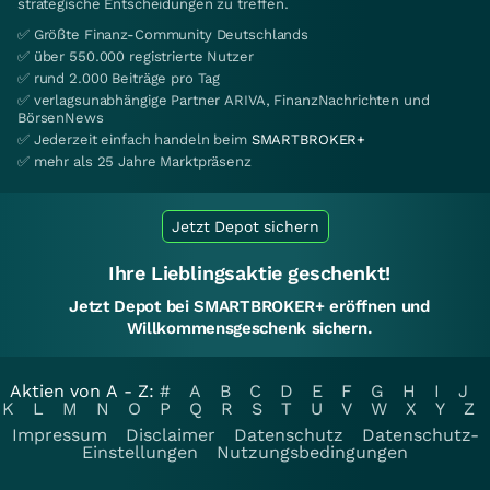
strategische Entscheidungen zu treffen.
✅ Größte Finanz-Community Deutschlands
✅ über 550.000 registrierte Nutzer
✅ rund 2.000 Beiträge pro Tag
✅ verlagsunabhängige Partner ARIVA, FinanzNachrichten und
BörsenNews
✅ Jederzeit einfach handeln beim
SMARTBROKER+
✅ mehr als 25 Jahre Marktpräsenz
Jetzt Depot sichern
Ihre Lieblingsaktie geschenkt!
Jetzt Depot bei SMARTBROKER+ eröffnen und
Willkommensgeschenk sichern.
Aktien von A - Z:
#
A
B
C
D
E
F
G
H
I
J
K
L
M
N
O
P
Q
R
S
T
U
V
W
X
Y
Z
Impressum
Disclaimer
Datenschutz
Datenschutz-
Einstellungen
Nutzungsbedingungen