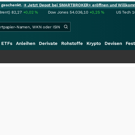
ie geschenkt.
→ Jetzt Depot bei SMARTBROKER+ eröffnen und Willkom
Brent)
82,27
+0,02
%
Dow Jones
54.036,10
+0,25
%
US Tech 1
ETFs
Anleihen
Derivate
Rohstoffe
Krypto
Devisen
Fest