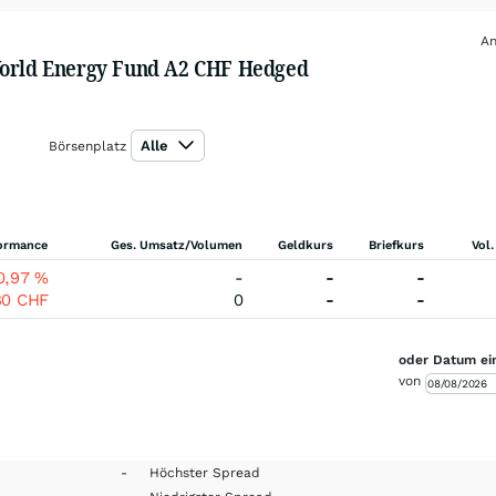
An
 World Energy Fund A2 CHF Hedged
Alle
Börsenplatz
ormance
Ges. Umsatz/Volumen
Geldkurs
Briefkurs
Vol.
0,97
%
-
-
-
80
CHF
0
-
-
oder Datum ei
von
-
Höchster Spread