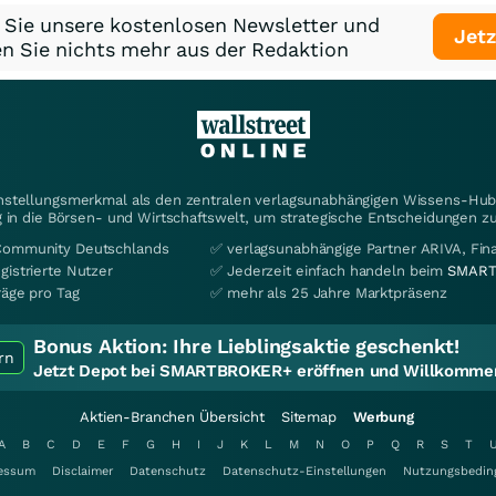
 Sie unsere kostenlosen Newsletter und
Jetz
n Sie nichts mehr aus der Redaktion
instellungsmerkmal als den zentralen verlagsunabhängigen Wissens-Hub 
 in die Börsen- und Wirtschaftswelt, um strategische Entscheidungen zu
Community Deutschlands
✅ verlagsunabhängige Partner ARIVA, Fi
gistrierte Nutzer
✅ Jederzeit einfach handeln beim
SMART
räge pro Tag
✅ mehr als 25 Jahre Marktpräsenz
Bonus Aktion:
Ihre Lieblingsaktie geschenkt!
rn
Jetzt Depot bei SMARTBROKER+ eröffnen und Willkommen
Aktien-Branchen Übersicht
Sitemap
Werbung
A
B
C
D
E
F
G
H
I
J
K
L
M
N
O
P
Q
R
S
T
essum
Disclaimer
Datenschutz
Datenschutz-Einstellungen
Nutzungsbedin