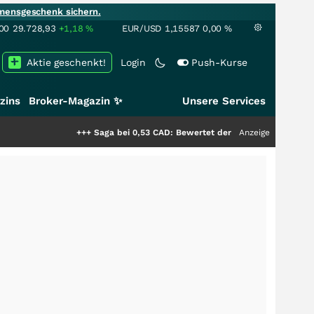
mensgeschenk sichern.
00
29.728,93
+1,18
%
EUR/USD
1,15587
0,00
%
Aktie geschenkt!
Login
Push-Kurse
zins
Broker-Magazin ✨
Unsere Services
+++
Saga bei 0,53 CAD: Bewertet der Markt noch immer nur die 
Anzeige