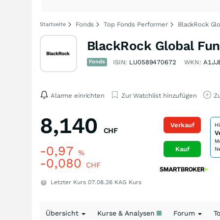
Fonds
Top Fonds Performer
BlackRock Gl
Startseite
BlackRock Global Fun
Fonds
ISIN:
LU0589470672
WKN:
A1J
Alarme einrichten
Zur Watchlist hinzufügen
Zu
8,140
Verkauf
H
CHF
V
M
-0,97
Kauf
N
%
-0,080
CHF
Letzter Kurs
07.08.26
KAG Kurs
Übersicht
Kurse & Analysen
Forum
T