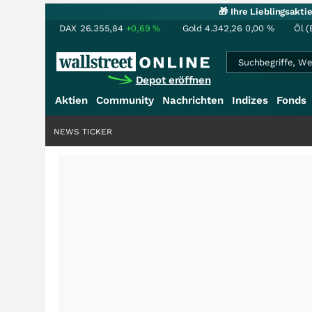
🎁 Ihre Lieblingsakt
DAX
26.355,84
+0,69
%
Gold
4.342,26
0,00
%
Öl (
Depot eröffnen
Aktien
Community
Nachrichten
Indizes
Fonds
NEWS TICKER