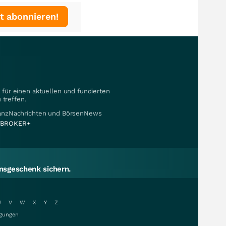
t abonnieren!
für einen aktuellen und fundierten
 treffen.
nanzNachrichten und BörsenNews
BROKER+
sgeschenk sichern.
U
V
W
X
Y
Z
gungen