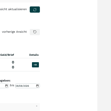
sicht aktualisieren
vorherige Ansicht
 Geld/Brief
Details
0
HK
0
ngeben:
bis
-