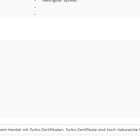
-
Niedrigster Spread
-
-
eim Handel mit Turbo-Zertifikaten. Turbo-Zertifikate sind hoch risikoreiche P