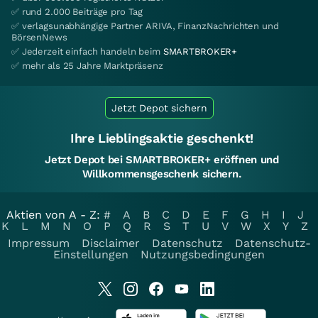
✅ rund 2.000 Beiträge pro Tag
✅ verlagsunabhängige Partner ARIVA, FinanzNachrichten und
BörsenNews
✅ Jederzeit einfach handeln beim
SMARTBROKER+
✅ mehr als 25 Jahre Marktpräsenz
Jetzt Depot sichern
Ihre Lieblingsaktie geschenkt!
Jetzt Depot bei SMARTBROKER+ eröffnen und
Willkommensgeschenk sichern.
Aktien von A - Z:
#
A
B
C
D
E
F
G
H
I
J
K
L
M
N
O
P
Q
R
S
T
U
V
W
X
Y
Z
Impressum
Disclaimer
Datenschutz
Datenschutz-
Einstellungen
Nutzungsbedingungen