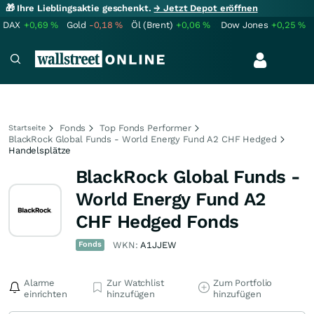
🎁 Ihre Lieblingsaktie geschenkt.
→ Jetzt Depot eröffnen
DAX
+0,69
%
Gold
-0,18
%
Öl (Brent)
+0,06
%
Dow Jones
+0,25
%
Fonds
Top Fonds Performer
Startseite
BlackRock Global Funds - World Energy Fund A2 CHF Hedged
Handelsplätze
BlackRock Global Funds -
World Energy Fund A2
CHF Hedged Fonds
Fonds
WKN:
A1JJEW
Alarme
Zur Watchlist
Zum Portfolio
einrichten
hinzufügen
hinzufügen