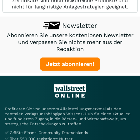
Zertifikate sind hoch risikoreiche Produkte und
nicht für langfristige Anlagestrategien geeignet.
Newsletter
Abonnieren Sie unsere kostenlosen Newsletter
und verpassen Sie nichts mehr aus der
Redaktion
Jetzt abonnieren!
Profitieren Sie von unserem Alleinstellungsmerkmal als den
zentralen verlagsunabhängigen Wissens-Hub für einen aktuellen
und fundierten Zugang in die Börsen- und Wirtschaftswelt, um
strategische Entscheidungen zu treffen.
✅ Größte Finanz-Community Deutschlands
✅ über 550.000 registrierte Nutzer