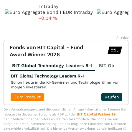
Intraday
-0,14
%
+
Anzeige
Fonds von BIT Capital - Fund
Award Winner 2026
BIT Global Technology Leaders R-I
BIT Global Fi
BIT Global Technology Leaders R-I
Schon heute in die KI-Gewinner und Technologieführer von
morgen investieren.
Zum Produkt
Kaufen
Den Verkaufsprospekt und die wesentlichen Anlegerinformationen können Sie
BIT Capital Webseite
jederzeit in deutscher Sprache als PDF auf der
herunterladen oder per E-Mail an BIT Capital anfordern. Die Fonds weisen
aufgrund ihrer Zusammensetzung und des möglichen Einsatzes von Derivaten
eine erhöhte Volatilität auf. Die bisherige Wertentwicklung ist kein Indikator für