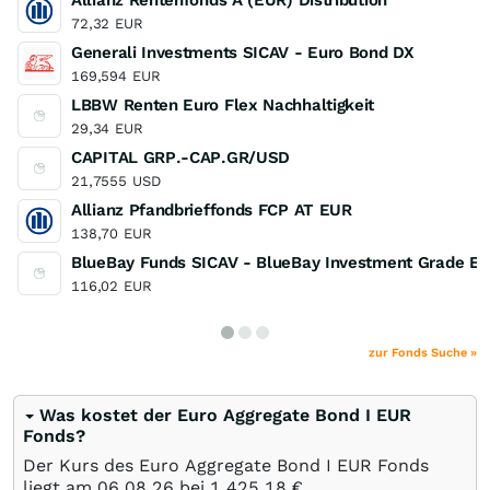
Allianz Rentenfonds A (EUR) Distribution
72,32
EUR
Generali Investments SICAV - Euro Bond DX
169,594
EUR
LBBW Renten Euro Flex Nachhaltigkeit
29,34
EUR
CAPITAL GRP.-CAP.GR/USD
21,7555
USD
Allianz Pfandbrieffonds FCP AT EUR
138,70
EUR
BlueBay Funds SICAV - BlueBay Investment Grade Eu
116,02
EUR
zur Fonds Suche »
Was kostet der Euro Aggregate Bond I EUR
Fonds?
Der Kurs des Euro Aggregate Bond I EUR Fonds
liegt am
06.08.26
bei 1.425,18
€
.