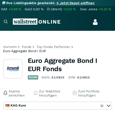
🎁 Ihre Lieblingsaktie geschenkt.
→ Jetzt Depot eröffnen
DAX
+0,69
%
Gold
0,00
%
Öl (Brent)
+0,02
%
Dow Jones
+0,25
%
Fonds
Top Fonds Performer
Startseite
Euro Aggregate Bond I EUR
Euro Aggregate Bond I
EUR Fonds
Fonds
WKN:
A1H9XX
SYM:
A1H9XX
Alarme
Zur Watchlist
Zum Portfolio
einrichten
hinzufügen
hinzufügen
KAG Kurs