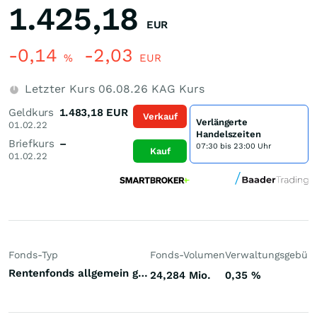
1.425,18
EUR
-0,14
-2,03
%
EUR
Letzter Kurs
06.08.26
KAG Kurs
Geldkurs
1.483,18
EUR
Verkauf
Verlängerte
01.02.22
Handelszeiten
Briefkurs
–
07:30 bis 23:00 Uhr
Kauf
01.02.22
Fonds-Typ
Fonds-Volumen
Verwaltungsgebüh
Rentenfonds allgemein gemischte Laufzeiten Euroland Euro
24,284 Mio.
0,35
%