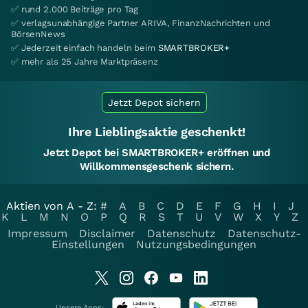
✅ rund 2.000 Beiträge pro Tag
✅ verlagsunabhängige Partner ARIVA, FinanzNachrichten und
BörsenNews
✅ Jederzeit einfach handeln beim
SMARTBROKER+
✅ mehr als 25 Jahre Marktpräsenz
Jetzt Depot sichern
Ihre Lieblingsaktie geschenkt!
Jetzt Depot bei SMARTBROKER+ eröffnen und
Willkommensgeschenk sichern.
Aktien von A - Z:
#
A
B
C
D
E
F
G
H
I
J
K
L
M
N
O
P
Q
R
S
T
U
V
W
X
Y
Z
Impressum
Disclaimer
Datenschutz
Datenschutz-
Einstellungen
Nutzungsbedingungen
Unsere Apps: