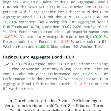
liegt bei 1.425,18
€
. Damit ist der Euro Aggregate Bond I
EUR mit der WKN (A1H9XX) in 24 Stunden um
-0,14
%
gefallen. Auf 7 Tage gesehen hat sich der Kurs des Euro
Aggregate Bond I EUR mit der ISIN LU0616240585 um
+0,20
%
verändert. Der Anstieg des Euro Aggregate Bond I
EUR Fonds auf 30 Tage, seit dem 09.07.2026, beträgt
+0,12
%
. Der Fonds verzeichnet eine Jahresperformance von
-0,09
%
. Die aktuelle Monatsperformance beträgt
+0,20
%
.
Derzeit notiert der Fonds mit
-2,13
%
unter seinem 52-
Wochen Hoch und
+1,89
%
über seinem 52-Wochen Tief.
Fazit zu Euro Aggregate Bond I EUR
Die Euro Aggregate Bond I EUR Kurs Performance zeigt
eine schwache Wertentwicklung über den Zeitraum
von 1 Jahr mit einer Performance von
+0,22
%
. Die
Performance ist in den letzten 52 Wochen positiv und Euro
Aggregate Bond I EUR notiert zurzeit
-2,13
%
unter dem
52-Wochen Hoch.
Im Durchschnitt erleiden 7 von 10 Kleinanlegern
Verluste beim Handel mit Turbo-Zertifikaten. Turbo-
Zertifikate sind hoch risikoreiche Produkte und