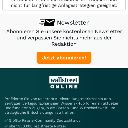
nicht für langfristige Anlagestrategien geeignet.
Newsletter
Abonnieren Sie unsere kostenlosen Newsletter
und verpassen Sie nichts mehr aus der
Redaktion
Jetzt abonnieren!
Profitieren Sie von unserem Alleinstellungsmerkmal als den
zentralen verlagsunabhängigen Wissens-Hub für einen aktuellen
und fundierten Zugang in die Börsen- und Wirtschaftswelt, um
strategische Entscheidungen zu treffen.
✅ Größte Finanz-Community Deutschlands
✅ über 550.000 registrierte Nutzer