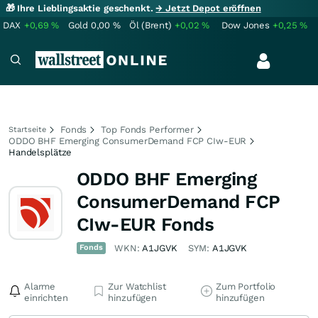
🎁 Ihre Lieblingsaktie geschenkt.
→ Jetzt Depot eröffnen
DAX
+0,69
%
Gold
0,00
%
Öl (Brent)
+0,02
%
Dow Jones
+0,25
%
Fonds
Top Fonds Performer
Startseite
ODDO BHF Emerging ConsumerDemand FCP CIw-EUR
Handelsplätze
ODDO BHF Emerging
ConsumerDemand FCP
CIw-EUR Fonds
Fonds
WKN:
A1JGVK
SYM:
A1JGVK
Alarme
Zur Watchlist
Zum Portfolio
einrichten
hinzufügen
hinzufügen