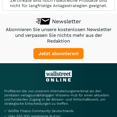
Zertifikate sind hoch risikoreiche Produkte und
nicht für langfristige Anlagestrategien geeignet.
Newsletter
Abonnieren Sie unsere kostenlosen Newsletter
und verpassen Sie nichts mehr aus der
Redaktion
Jetzt abonnieren!
Profitieren Sie von unserem Alleinstellungsmerkmal als den
zentralen verlagsunabhängigen Wissens-Hub für einen aktuellen
und fundierten Zugang in die Börsen- und Wirtschaftswelt, um
strategische Entscheidungen zu treffen.
✅ Größte Finanz-Community Deutschlands
✅ über 550.000 registrierte Nutzer