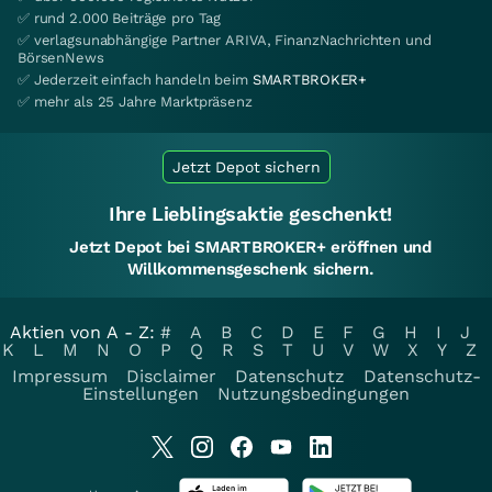
✅ rund 2.000 Beiträge pro Tag
✅ verlagsunabhängige Partner ARIVA, FinanzNachrichten und
BörsenNews
✅ Jederzeit einfach handeln beim
SMARTBROKER+
✅ mehr als 25 Jahre Marktpräsenz
Jetzt Depot sichern
Ihre Lieblingsaktie geschenkt!
Jetzt Depot bei SMARTBROKER+ eröffnen und
Willkommensgeschenk sichern.
Aktien von A - Z:
#
A
B
C
D
E
F
G
H
I
J
K
L
M
N
O
P
Q
R
S
T
U
V
W
X
Y
Z
Impressum
Disclaimer
Datenschutz
Datenschutz-
Einstellungen
Nutzungsbedingungen