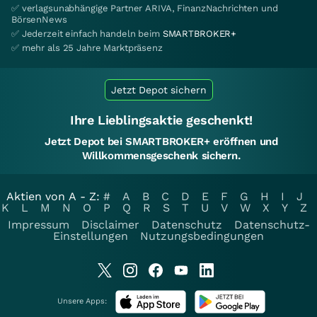
✅ verlagsunabhängige Partner ARIVA, FinanzNachrichten und
BörsenNews
✅ Jederzeit einfach handeln beim
SMARTBROKER+
✅ mehr als 25 Jahre Marktpräsenz
Jetzt Depot sichern
Ihre Lieblingsaktie geschenkt!
Jetzt Depot bei SMARTBROKER+ eröffnen und
Willkommensgeschenk sichern.
Aktien von A - Z:
#
A
B
C
D
E
F
G
H
I
J
K
L
M
N
O
P
Q
R
S
T
U
V
W
X
Y
Z
Impressum
Disclaimer
Datenschutz
Datenschutz-
Einstellungen
Nutzungsbedingungen
Unsere Apps: