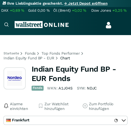
🎁 Ihre Lieblingsaktie geschenkt.
→ Jetzt Depot eröffnen
DAX
+0,69
%
Gold
0,00
%
Öl (Brent)
+0,02
%
Dow Jones
+0,25
%
Fonds
Top Fonds Performer
Startseite
Indian Equity Fund BP - EUR
Chart
Indian Equity Fund BP -
EUR Fonds
Fonds
WKN:
A1J04S
SYM:
NDJC
Alarme
Zur Watchlist
Zum Portfolio
einrichten
hinzufügen
hinzufügen
Frankfurt