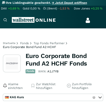
🎁 Ihre Lieblingsaktie geschenkt.
→ Jetzt Depot eröffnen
DAX
+0,69
%
Gold
0,00
%
Öl (Brent)
-1,53
%
Dow Jones
+0,25
%
Fonds
Top Fonds Performer
Startseite
Euro Corporate Bond Fund A2 HCHF
Euro Corporate Bond
Fund A2 HCHF Fonds
Fonds
WKN:
A1J7YB
Alarme
Zur Watchlist
Zum Portfolio
einrichten
hinzufügen
hinzufügen
KAG Kurs