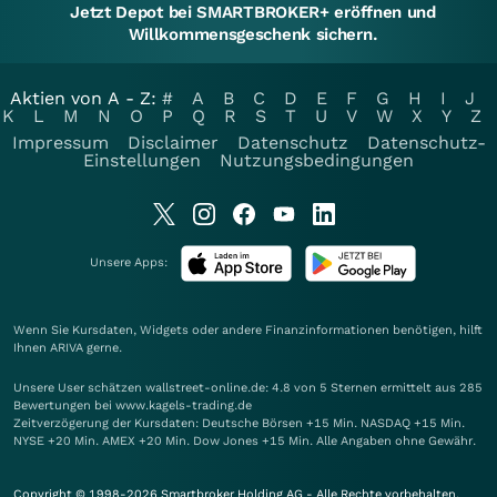
Jetzt Depot bei SMARTBROKER+ eröffnen und
Willkommensgeschenk sichern.
Aktien von A - Z:
#
A
B
C
D
E
F
G
H
I
J
K
L
M
N
O
P
Q
R
S
T
U
V
W
X
Y
Z
Impressum
Disclaimer
Datenschutz
Datenschutz-
Einstellungen
Nutzungsbedingungen
Unsere Apps:
Wenn Sie Kursdaten, Widgets oder andere Finanzinformationen benötigen, hilft
Ihnen
ARIVA
gerne.
Unsere User schätzen wallstreet-online.de: 4.8 von 5 Sternen ermittelt aus 285
Bewertungen bei www.kagels-trading.de
Zeitverzögerung der Kursdaten: Deutsche Börsen +15 Min. NASDAQ +15 Min.
NYSE +20 Min. AMEX +20 Min. Dow Jones +15 Min. Alle Angaben ohne Gewähr.
Copyright © 1998-2026 Smartbroker Holding AG - Alle Rechte vorbehalten.