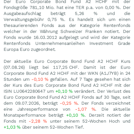
Der Euro Corporate Bond Fund A2 HCHF mit der
Fondsgröße 781,10 Mio. hat eine TER p.a. von 0,00 %. Der
Ausgabeaufschlag beträgt 5,26 % und die
Verwaltungsgebühr 0,75 %. Es handelt sich um einen
thesaurierenden Fonds aus der Kategorie Rentenfonds
welcher in der Währung Schweizer Franken notiert. Der
Fonds wurde 16.03.2012 aufgelegt und wird der Kategorie
Rentenfonds Unternehmensanleihen Investment Grade
Europa Euro zugeordnet.
Der aktuelle Euro Corporate Bond Fund A2 HCHF Kurs
(
07.08.26
) liegt bei 117,25
CHF
. Damit ist der Euro
Corporate Bond Fund A2 HCHF mit der WKN (A1J7YB) in 24
Stunden um
-0,10
%
gefallen. Auf 7 Tage gesehen hat sich
der Kurs des Euro Corporate Bond Fund A2 HCHF mit der
ISIN LU0642280647 um
+0,10
%
verändert. Der Verlust des
Euro Corporate Bond Fund A2 HCHF Fonds auf 30 Tage, seit
dem 09.07.2026, beträgt
-0,25
%
. Der Fonds verzeichnet
eine Jahresperformance von
-1,07
%
. Die aktuelle
Monatsperformance beträgt
+0,10
%
. Derzeit notiert der
Fonds mit
-2,28
%
unter seinem 52-Wochen Hoch und
+1,03
%
über seinem 52-Wochen Tief.