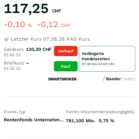
117,25
CHF
-0,10
-0,12
%
CHF
Letzter Kurs
07.08.26
KAG Kurs
Geldkurs
130,30
CHF
Verkauf
Verlängerte
02.02.22
Handelszeiten
Briefkurs
–
07:30 bis 23:00 Uhr
Kauf
02.02.22
Fonds-Typ
Fonds-Volumen
Verwaltungsgebüh
Rentenfonds Unternehmensanleihen Investment Grade Europa Euro
781,100 Mio.
0,75
%