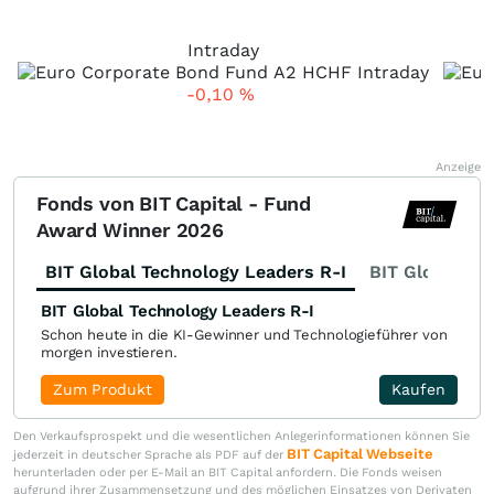
Intraday
-0,10
%
Anzeige
Fonds von BIT Capital - Fund
Award Winner 2026
BIT Global Technology Leaders R-I
BIT Global Fi
BIT Global Technology Leaders R-I
Schon heute in die KI-Gewinner und Technologieführer von
morgen investieren.
Zum Produkt
Kaufen
Den Verkaufsprospekt und die wesentlichen Anlegerinformationen können Sie
BIT Capital Webseite
jederzeit in deutscher Sprache als PDF auf der
herunterladen oder per E-Mail an BIT Capital anfordern. Die Fonds weisen
aufgrund ihrer Zusammensetzung und des möglichen Einsatzes von Derivaten