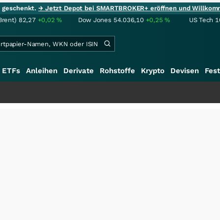
ie geschenkt.
→ Jetzt Depot bei SMARTBROKER+ eröffnen und Willkom
Brent)
82,27
+0,02
%
Dow Jones
54.036,10
+0,25
%
US Tech 1
ETFs
Anleihen
Derivate
Rohstoffe
Krypto
Devisen
Fest