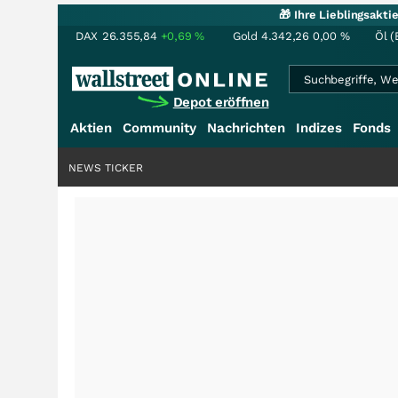
🎁 Ihre Lieblingsakt
DAX
26.355,84
+0,69
%
Gold
4.342,26
0,00
%
Öl (
Depot eröffnen
Aktien
Community
Nachrichten
Indizes
Fonds
NEWS TICKER