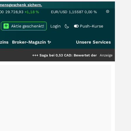
mensgeschenk sichern.
00
29.728,93
+1,18
%
EUR/USD
1,15587
0,00
%
Aktie geschenkt!
Login
Push-Kurse
zins
Broker-Magazin ✨
Unsere Services
+++
Saga bei 0,53 CAD: Bewertet der Markt noch immer nur die 
Anzeige