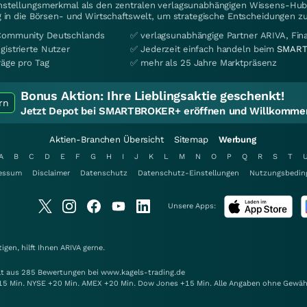
instellungsmerkmal als den zentralen verlagsunabhängigen Wissens-Hub 
 in die Börsen- und Wirtschaftswelt, um strategische Entscheidungen zu
Community Deutschlands
✅ verlagsunabhängige Partner ARIVA, Fi
gistrierte Nutzer
✅ Jederzeit einfach handeln beim
SMART
räge pro Tag
✅ mehr als 25 Jahre Marktpräsenz
Bonus Aktion:
Ihre Lieblingsaktie geschenkt!
rn
Jetzt Depot bei SMARTBROKER+ eröffnen und Willkommen
Aktien-Branchen Übersicht
Sitemap
Werbung
A
B
C
D
E
F
G
H
I
J
K
L
M
N
O
P
Q
R
S
T
essum
Disclaimer
Datenschutz
Datenschutz-Einstellungen
Nutzungsbedin
Unsere Apps:
gen, hilft Ihnen
ARIVA
gerne.
elt aus 285 Bewertungen bei www.kagels-trading.de
15 Min. NYSE +20 Min. AMEX +20 Min. Dow Jones +15 Min. Alle Angaben ohne Gewäh