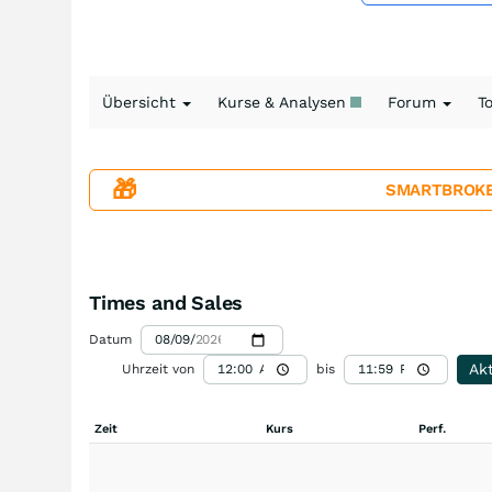
Übersicht
Kurse & Analysen
Forum
T
🎁
SMARTBROKER+
Times and Sales
Datum
Akt
Uhrzeit von
bis
Zeit
Kurs
Perf.