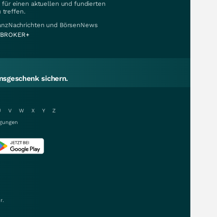
für einen aktuellen und fundierten
 treffen.
nanzNachrichten und BörsenNews
BROKER+
sgeschenk sichern.
U
V
W
X
Y
Z
gungen
r.