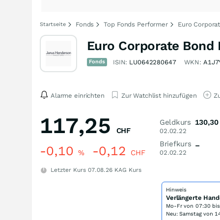
Fonds
Top Fonds Performer
Euro Corpora
Startseite
Euro Corporate Bond
Fonds
ISIN:
LU0642280647
WKN:
A1J7
Alarme einrichten
Zur Watchlist hinzufügen
Zu
117,25
Geldkurs
130,30
CHF
02.02.22
Briefkurs
–
-0,10
-0,12
%
CHF
02.02.22
Letzter Kurs
07.08.26
KAG Kurs
Hinweis
Verlängerte Hand
Mo-Fr von
07:30 bi
Neu: Samstag von 14