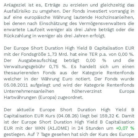
Anlageziel ist es, Erträge zu erzielen und gleichzeitig das
Ausfallrisiko zu umgehen. Der Fonds investiert vorrangig in
auf eine europäische Währung lautende Hochzinsanleihen,
bei denen nach Einschätzung des Vermögensverwalters die
erwartete Laufzeit weniger als drei Jahre beträgt oder die
Rückzahlung in weniger als drei Jahren erfolgt.
Der Europe Short Duration High Yield B Capitalisation EUR
mit der Fondsgröße 1,73 Mrd. hat eine TER p.a. von 0,00 %.
Der Ausgabeaufschlag beträgt 0,00 % und die
Verwaltungsgebühr 0,75 %. Es handelt sich um einen
thesaurierenden Fonds aus der Kategorie Rentenfonds
welcher in der Währung Euro notiert. Der Fonds wurde
05.08.2011 aufgelegt und wird der Kategorie Rentenfonds
Unternehmensanleihen höherverzinst Europa
Hartwährungen (Europa) zugeordnet.
Der aktuelle Europe Short Duration High Yield B
Capitalisation EUR Kurs (
04.08.26
) liegt bei 159,32
€
. Damit
ist der Europe Short Duration High Yield B Capitalisation
EUR mit der WKN (A1JDME) in 24 Stunden um
+0,07
%
gestiegen. Auf 7 Tage gesehen hat sich der Kurs des Europe