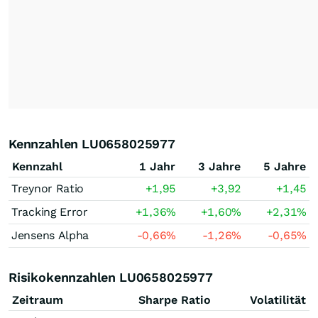
Kennzahlen LU0658025977
Kennzahl
1 Jahr
3 Jahre
5 Jahre
Treynor Ratio
+1,95
+3,92
+1,45
Tracking Error
+1,36
%
+1,60
%
+2,31
%
Jensens Alpha
-0,66
%
-1,26
%
-0,65
%
Risikokennzahlen LU0658025977
Zeitraum
Sharpe Ratio
Volatilität