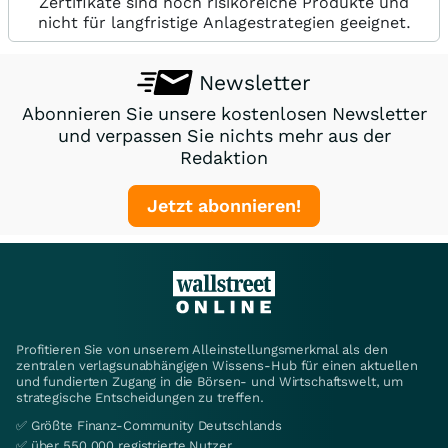
Zertifikate sind hoch risikoreiche Produkte und
nicht für langfristige Anlagestrategien geeignet.
Newsletter
Abonnieren Sie unsere kostenlosen Newsletter
und verpassen Sie nichts mehr aus der
Redaktion
Jetzt abonnieren!
Profitieren Sie von unserem Alleinstellungsmerkmal als den
zentralen verlagsunabhängigen Wissens-Hub für einen aktuellen
und fundierten Zugang in die Börsen- und Wirtschaftswelt, um
strategische Entscheidungen zu treffen.
✅ Größte Finanz-Community Deutschlands
✅ über 550.000 registrierte Nutzer