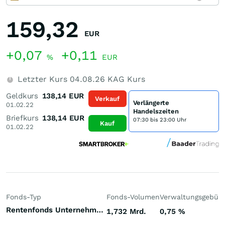
159,32
EUR
+0,07
+0,11
%
EUR
Letzter Kurs
04.08.26
KAG Kurs
Geldkurs
138,14
EUR
Verkauf
Verlängerte
01.02.22
Handelszeiten
Briefkurs
138,14
EUR
07:30 bis 23:00 Uhr
Kauf
01.02.22
Fonds-Typ
Fonds-Volumen
Verwaltungsgebüh
Rentenfonds Unternehmensanleihen höherverzinst Europa Hartwährungen (Europa)
1,732 Mrd.
0,75
%