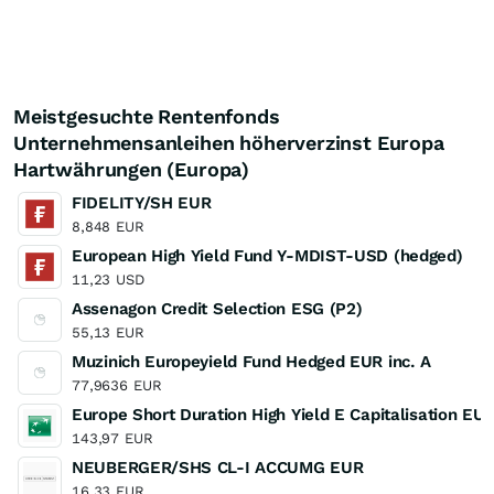
Meistgesuchte Rentenfonds
Unternehmensanleihen höherverzinst Europa
Hartwährungen (Europa)
FIDELITY/SH EUR
8,848
EUR
European High Yield Fund Y-MDIST-USD (hedged)
11,23
USD
Assenagon Credit Selection ESG (P2)
55,13
EUR
Muzinich Europeyield Fund Hedged EUR inc. A
77,9636
EUR
Europe Short Duration High Yield E Capitalisation EU
143,97
EUR
NEUBERGER/SHS CL-I ACCUMG EUR
16,33
EUR