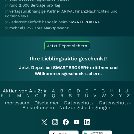
✅ rund 2.000 Beiträge pro Tag
✅ verlagsunabhängige Partner ARIVA, FinanzNachrichten und
BörsenNews
✅ Jederzeit einfach handeln beim
SMARTBROKER+
✅ mehr als 25 Jahre Marktpräsenz
Jetzt Depot sichern
Ihre Lieblingsaktie geschenkt!
Jetzt Depot bei SMARTBROKER+ eröffnen und
Willkommensgeschenk sichern.
Aktien von A - Z:
#
A
B
C
D
E
F
G
H
I
J
K
L
M
N
O
P
Q
R
S
T
U
V
W
X
Y
Z
Impressum
Disclaimer
Datenschutz
Datenschutz-
Einstellungen
Nutzungsbedingungen