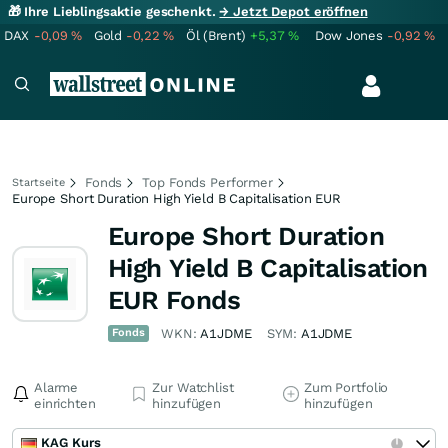
🎁 Ihre Lieblingsaktie geschenkt.
→ Jetzt Depot eröffnen
DAX
-0,09
%
Gold
-0,22
%
Öl (Brent)
+5,37
%
Dow Jones
-0,92
%
Fonds
Top Fonds Performer
Startseite
Europe Short Duration High Yield B Capitalisation EUR
Europe Short Duration
High Yield B Capitalisation
EUR Fonds
Fonds
WKN:
A1JDME
SYM:
A1JDME
Alarme
Zur Watchlist
Zum Portfolio
einrichten
hinzufügen
hinzufügen
KAG Kurs