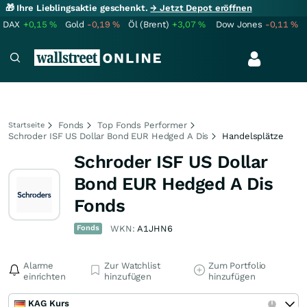
🎁 Ihre Lieblingsaktie geschenkt.
→ Jetzt Depot eröffnen
DAX
+0,15
%
Gold
-0,19
%
Öl (Brent)
+3,07
%
Dow Jones
-0,11
%
Fonds
Top Fonds Performer
Startseite
Schroder ISF US Dollar Bond EUR Hedged A Dis
Handelsplätze
Schroder ISF US Dollar
Bond EUR Hedged A Dis
Fonds
Fonds
WKN:
A1JHN6
Alarme
Zur Watchlist
Zum Portfolio
einrichten
hinzufügen
hinzufügen
KAG Kurs