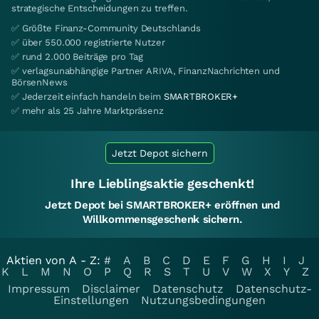
strategische Entscheidungen zu treffen.
✅ Größte Finanz-Community Deutschlands
✅ über 550.000 registrierte Nutzer
✅ rund 2.000 Beiträge pro Tag
✅ verlagsunabhängige Partner ARIVA, FinanzNachrichten und
BörsenNews
✅ Jederzeit einfach handeln beim
SMARTBROKER+
✅ mehr als 25 Jahre Marktpräsenz
Jetzt Depot sichern
Ihre Lieblingsaktie geschenkt!
Jetzt Depot bei SMARTBROKER+ eröffnen und
Willkommensgeschenk sichern.
Aktien von A - Z:
#
A
B
C
D
E
F
G
H
I
J
K
L
M
N
O
P
Q
R
S
T
U
V
W
X
Y
Z
Impressum
Disclaimer
Datenschutz
Datenschutz-
Einstellungen
Nutzungsbedingungen