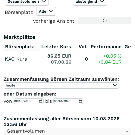
Gesamtvolumen
absteigend
Alle
Börsenplatz
vorherige Ansicht
Marktplätze
Börsenplatz
Letzter Kurs
Vol.
Performance
Ges
86,65
EUR
+0,05
%
KAG Kurs
0
07.08.26
+0,04
EUR
Zusammenfassung Börsen Zeitraum auswählen:
heute
oder Datum eingeben:
von
bis
Zusammenfassung aller Börsen vom 10.08.2026
13:56 Uhr
Gesamtvolumen
-