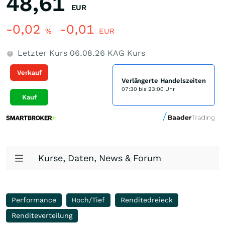
48,61
EUR
-0,02
-0,01
%
EUR
Letzter Kurs
06.08.26
KAG Kurs
Verkauf
Verlängerte Handelszeiten
07:30 bis 23:00 Uhr
Kauf
Kurse, Daten, News & Forum
Performance
Hoch/Tief
Renditedreieck
Renditeverteilung