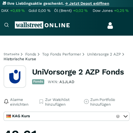
🎁 Ihre Lieblingsaktie geschenkt.
→ Jetzt Depot eröffnen
DAX
+0,69
%
Gold
0,00
%
Öl (Brent)
+0,02
%
Dow Jones
+0,25
%
Fonds
Top Fonds Performer
UniVorsorge 2 AZP
Startseite
Historische Kurse
UniVorsorge 2 AZP Fonds
Fonds
WKN:
A1JLAD
Alarme
Zur Watchlist
Zum Portfolio
einrichten
hinzufügen
hinzufügen
KAG Kurs