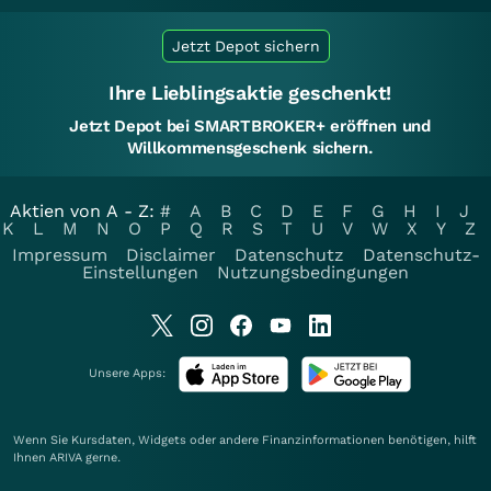
Jetzt Depot sichern
Ihre Lieblingsaktie geschenkt!
Jetzt Depot bei SMARTBROKER+ eröffnen und
Willkommensgeschenk sichern.
Aktien von A - Z:
#
A
B
C
D
E
F
G
H
I
J
K
L
M
N
O
P
Q
R
S
T
U
V
W
X
Y
Z
Impressum
Disclaimer
Datenschutz
Datenschutz-
Einstellungen
Nutzungsbedingungen
Unsere Apps:
Wenn Sie Kursdaten, Widgets oder andere Finanzinformationen benötigen, hilft
Ihnen
ARIVA
gerne.