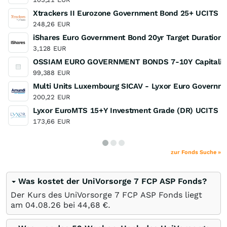
Xtrackers II Eurozone Government Bond 25+ UCITS 
248,26
EUR
iShares Euro Government Bond 20yr Target Duration
3,128
EUR
OSSIAM EURO GOVERNMENT BONDS 7-10Y Capitalisa
99,388
EUR
Multi Units Luxembourg SICAV - Lyxor Euro Governm
200,22
EUR
Lyxor EuroMTS 15+Y Investment Grade (DR) UCITS E
173,66
EUR
zur Fonds Suche »
Was kostet der UniVorsorge 7 FCP ASP Fonds?
Der Kurs des UniVorsorge 7 FCP ASP Fonds liegt
am
04.08.26
bei 44,68
€
.