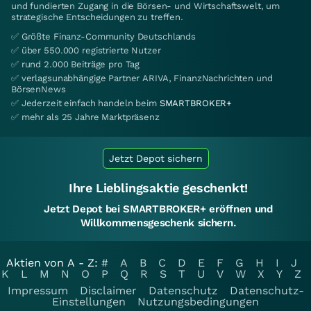
und fundierten Zugang in die Börsen- und Wirtschaftswelt, um
strategische Entscheidungen zu treffen.
✅ Größte Finanz-Community Deutschlands
✅ über 550.000 registrierte Nutzer
✅ rund 2.000 Beiträge pro Tag
✅ verlagsunabhängige Partner ARIVA, FinanzNachrichten und
BörsenNews
✅ Jederzeit einfach handeln beim
SMARTBROKER+
✅ mehr als 25 Jahre Marktpräsenz
Jetzt Depot sichern
Ihre Lieblingsaktie geschenkt!
Jetzt Depot bei SMARTBROKER+ eröffnen und
Willkommensgeschenk sichern.
Aktien von A - Z:
#
A
B
C
D
E
F
G
H
I
J
K
L
M
N
O
P
Q
R
S
T
U
V
W
X
Y
Z
Impressum
Disclaimer
Datenschutz
Datenschutz-
Einstellungen
Nutzungsbedingungen