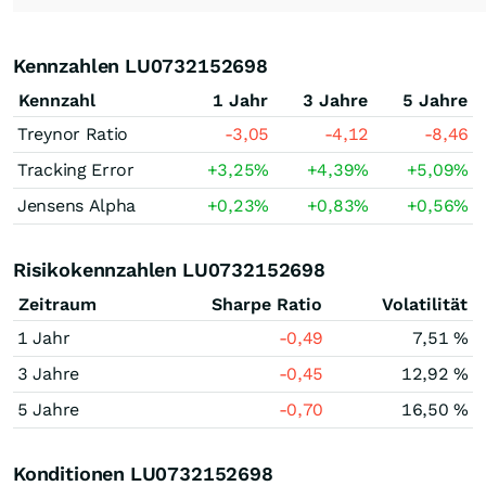
Kennzahlen LU0732152698
Kennzahl
1 Jahr
3 Jahre
5 Jahre
Treynor Ratio
-3,05
-4,12
-8,46
Tracking Error
+3,25
%
+4,39
%
+5,09
%
Jensens Alpha
+0,23
%
+0,83
%
+0,56
%
Risikokennzahlen LU0732152698
Zeitraum
Sharpe Ratio
Volatilität
1 Jahr
-0,49
7,51 %
3 Jahre
-0,45
12,92 %
5 Jahre
-0,70
16,50 %
Konditionen LU0732152698