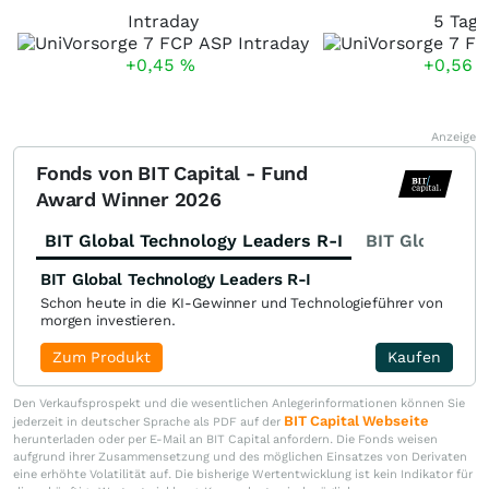
Intraday
5 Tage
+0,45
%
+0,56
Anzeige
Fonds von BIT Capital - Fund
Award Winner 2026
BIT Global Technology Leaders R-I
BIT Global Fi
BIT Global Technology Leaders R-I
Schon heute in die KI-Gewinner und Technologieführer von
morgen investieren.
Zum Produkt
Kaufen
Den Verkaufsprospekt und die wesentlichen Anlegerinformationen können Sie
BIT Capital Webseite
jederzeit in deutscher Sprache als PDF auf der
herunterladen oder per E-Mail an BIT Capital anfordern. Die Fonds weisen
aufgrund ihrer Zusammensetzung und des möglichen Einsatzes von Derivaten
eine erhöhte Volatilität auf. Die bisherige Wertentwicklung ist kein Indikator für