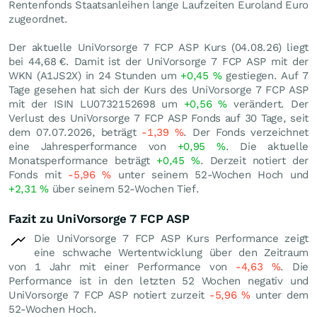
Rentenfonds Staatsanleihen lange Laufzeiten Euroland Euro
zugeordnet.
Der aktuelle UniVorsorge 7 FCP ASP Kurs (
04.08.26
) liegt
bei 44,68
€
. Damit ist der UniVorsorge 7 FCP ASP mit der
WKN (A1JS2X) in 24 Stunden um
+0,45
%
gestiegen. Auf 7
Tage gesehen hat sich der Kurs des UniVorsorge 7 FCP ASP
mit der ISIN LU0732152698 um
+0,56
%
verändert. Der
Verlust des UniVorsorge 7 FCP ASP Fonds auf 30 Tage, seit
dem 07.07.2026, beträgt
-1,39
%
. Der Fonds verzeichnet
eine Jahresperformance von
+0,95
%
. Die aktuelle
Monatsperformance beträgt
+0,45
%
. Derzeit notiert der
Fonds mit
-5,96
%
unter seinem 52-Wochen Hoch und
+2,31
%
über seinem 52-Wochen Tief.
Fazit zu UniVorsorge 7 FCP ASP
Die UniVorsorge 7 FCP ASP Kurs Performance zeigt
eine schwache Wertentwicklung über den Zeitraum
von 1 Jahr mit einer Performance von
-4,63
%
. Die
Performance ist in den letzten 52 Wochen negativ und
UniVorsorge 7 FCP ASP notiert zurzeit
-5,96
%
unter dem
52-Wochen Hoch.