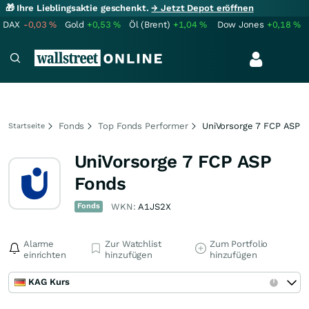
🎁 Ihre Lieblingsaktie geschenkt.
→ Jetzt Depot eröffnen
DAX
-0,03
%
Gold
+0,53
%
Öl (Brent)
+1,04
%
Dow Jones
+0,18
%
Fonds
Top Fonds Performer
UniVorsorge 7 FCP ASP
Startseite
UniVorsorge 7 FCP ASP
Fonds
Fonds
WKN:
A1JS2X
Alarme
Zur Watchlist
Zum Portfolio
einrichten
hinzufügen
hinzufügen
KAG Kurs