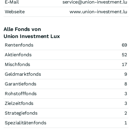
E-Mail
service@union-investment.lu
Webseite
www.union-investment.lu
Alle Fonds von
Union Investment Lux
Rentenfonds
69
Aktienfonds
52
Mischfonds
17
Geldmarktfonds
9
Garantiefonds
8
Rohstofffonds
3
Zielzeitfonds
3
Strategiefonds
2
Spezialitätenfonds
1