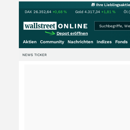
🎁 Ihre Lieblingsakt
DAX
26.352,64
+0,68
%
Gold
4.317,34
+1,81
%
Öl 
Depot eröffnen
Aktien
Community
Nachrichten
Indizes
Fonds
NEWS TICKER