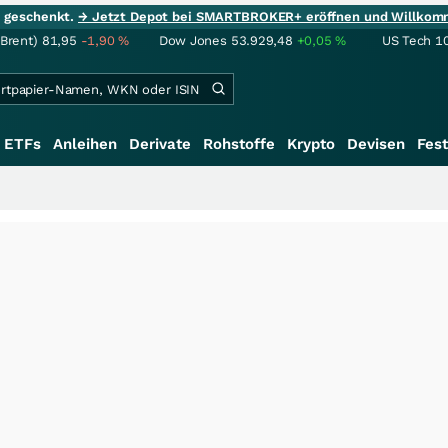
ie geschenkt.
→ Jetzt Depot bei SMARTBROKER+ eröffnen und Willkom
(Brent)
81,95
-1,90
%
Dow Jones
53.929,48
+0,05
%
US Tech 1
ETFs
Anleihen
Derivate
Rohstoffe
Krypto
Devisen
Fest