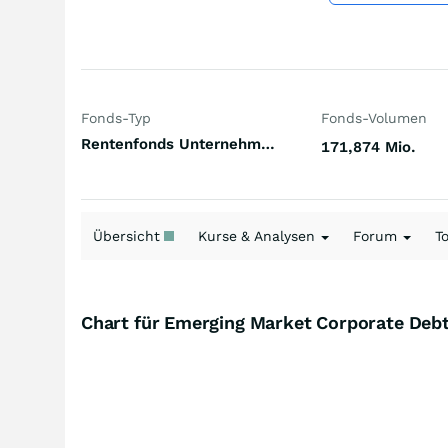
Fonds-Typ
Fonds-Volumen
Rentenfonds Unternehmensanleihen höherverzinst Emerging Markets Hart- und Weichwährungen (Welt)
171,874 Mio.
Übersicht
Kurse & Analysen
Forum
T
Chart für Emerging Market Corporate Debt