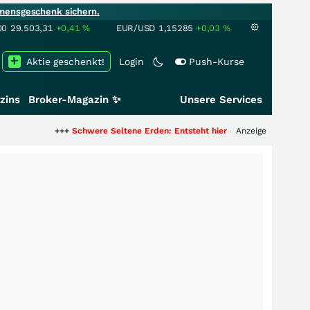
mensgeschenk sichern.
00
29.503,31
+0,41
%
EUR/USD
1,15285
+0,03
%
Aktie geschenkt!
Login
Push-Kurse
zins
Broker-Magazin ✨
Unsere Services
+++
Schwere Seltene Erden: Entsteht hier die nächste Milliardenstory?
Anzeige
++