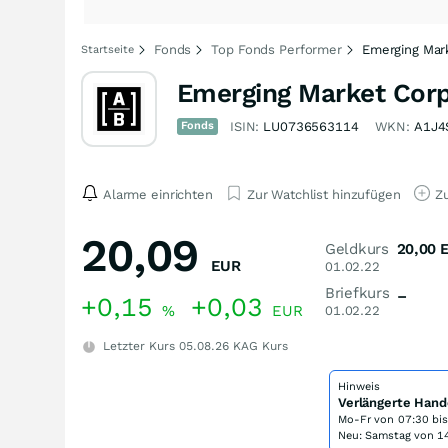
Fonds
Top Fonds Performer
Emerging Mark
Startseite
Emerging Market Corp
Fonds
ISIN:
LU0736563114
WKN:
A1J4
Alarme einrichten
Zur Watchlist hinzufügen
Zu
20,09
Geldkurs
20,00
EUR
01.02.22
Briefkurs
–
+0,15
+0,03
%
EUR
01.02.22
Letzter Kurs
05.08.26
KAG Kurs
Hinweis
Verlängerte Hand
Mo-Fr von
07:30 bi
Neu: Samstag von 14