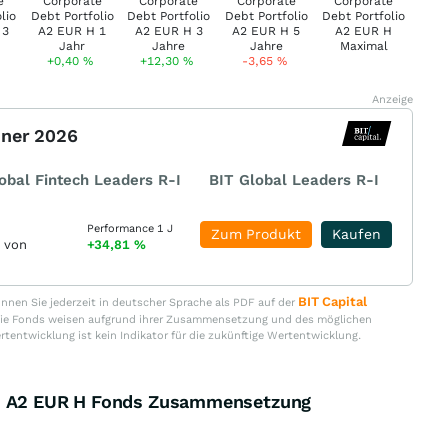
+0,40
%
+12,30
%
-3,65
%
Anzeige
nner 2026
obal Fintech Leaders R-I
BIT Global Leaders R-I
Performance 1 J
Zum Produkt
Kaufen
r von
+34,81
%
BIT Capital
nen Sie jederzeit in deutscher Sprache als PDF auf der
. Die Fonds weisen aufgrund ihrer Zusammensetzung und des möglichen
ertentwicklung ist kein Indikator für die zukünftige Wertentwicklung.
io A2 EUR H Fonds Zusammensetzung