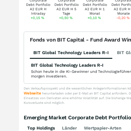
+0,15
%
+0,50
%
+0,10
%
-0,20
%
Fonds von BIT Capital - Fund Award Wi
BIT Global Technology Leaders R-I
BIT Gl
BIT Global Technology Leaders R-I
Schon heute in die KI-Gewinner und Technologieführe
morgen investieren.
Den Verkaufsprospekt und die wesentlichen Anlegerinformationen kön
Webseite
herunterladen oder per E-Mail an BIT Capital anfordern
Einsatzes von Derivaten eine erhöhte Volatilität auf. Die bisherige W
Kursverluste sind möglich.
Emerging Market Corporate Debt Portfol
Top Holdings
Länder
Wertpapier-Arten