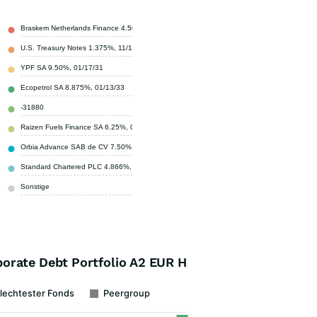
Braskem Netherlands Finance 4.50%, 01/10/28
1,16 %
U.S. Treasury Notes 1.375%, 11/15/31
1,00 %
YPF SA 9.50%, 01/17/31
0,95 %
Ecopetrol SA 8.875%, 01/13/33
0,94 %
-31880
0,80 %
Raizen Fuels Finance SA 6.25%, 07/08/32
0,80 %
Orbia Advance SAB de CV 7.50%, 05/13/35
0,79 %
Standard Chartered PLC 4.866%, 03/15/33
0,67 %
Sonstige
92,89 %
orate Debt Portfolio A2 EUR H
lechtester Fonds
Peergroup