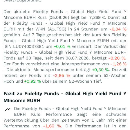
(Welt) zugeordnet.
Der aktuelle Fidelity Funds - Global High Yield Fund Y
MIncome EURH Kurs (
05.08.26
) liegt bei 7,369
€
. Damit ist
der Fidelity Funds - Global High Yield Fund Y MIncome
EURH mit der WKN (A1JT9G) in 24 Stunden um
-0,04
%
gefallen. Auf 7 Tage gesehen hat sich der Kurs des Fidelity
Funds - Global High Yield Fund Y MIncome EURH mit der
ISIN LU0740037881 um
+0,01
%
verändert. Der Verlust des
Fidelity Funds - Global High Yield Fund Y MIncome EURH
Fonds auf 30 Tage, seit dem 08.07.2026, beträgt
-0,20
%
.
Der Fonds verzeichnet eine Jahresperformance von
-1,26
%
. Die aktuelle Monatsperformance beträgt
+0,30
%
. Derzeit
notiert der Fonds mit
-2,95
%
unter seinem 52-Wochen
Hoch und
+0,92
%
über seinem 52-Wochen Tief.
Fazit zu Fidelity Funds - Global High Yield Fund Y
MIncome EURH
Die Fidelity Funds - Global High Yield Fund Y MIncome
EURH Kurs Performance zeigt eine schwache
Wertentwicklung über den Zeitraum von 1 Jahr mit einer
Performance von
-1,60
%
. Die Performance ist in den