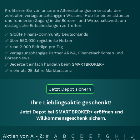
Profitieren Sie von unserem Alleinstellungsmerkmal als den
zentralen verlagsunabhängigen Wissens-Hub für einen aktuellen
und fundierten Zugang in die Börsen- und Wirtschaftswelt, um
strategische Entscheidungen zu treffen.
✅ Größte Finanz-Community Deutschlands
✅ über 550.000 registrierte Nutzer
✅ rund 2.000 Beiträge pro Tag
✅ verlagsunabhängige Partner ARIVA, FinanzNachrichten und
BörsenNews
✅ Jederzeit einfach handeln beim
SMARTBROKER+
✅ mehr als 25 Jahre Marktpräsenz
Jetzt Depot sichern
Ihre Lieblingsaktie geschenkt!
Jetzt Depot bei SMARTBROKER+ eröffnen und
Willkommensgeschenk sichern.
Aktien von A - Z:
#
A
B
C
D
E
F
G
H
I
J