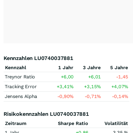
Kennzahlen LU0740037881
Kennzahl
1 Jahr
3 Jahre
5 Jahre
Treynor Ratio
+6,00
+6,01
-1,45
Tracking Error
+3,41
%
+3,15
%
+4,07
%
Jensens Alpha
-0,90
%
-0,71
%
-0,14
%
Risikokennzahlen LU0740037881
Zeitraum
Sharpe Ratio
Volatilität
1 Jahr
+0,86
3,35 %