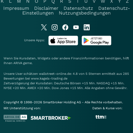
K
L
M
N
O
P
Q
R
S
T
U
V
W
X
Y
Z
Impressum
Disclaimer
Datenschutz
Datenschutz-
Einstellungen
Nutzungsbedingungen
Unsere Apps:
Wenn Sie Kursdaten, Widgets oder andere Finanzinformationen benötigen, hilft
Ihnen
ARIVA
gerne.
Unsere User schätzen wallstreet-online.de: 4.8 von 5 Sternen ermittelt aus 285
Bewertungen bei www.kagels-trading.de
Zeitverzögerung der Kursdaten: Deutsche Börsen +15 Min. NASDAQ +15 Min.
NYSE +20 Min. AMEX +20 Min. Dow Jones +15 Min. Alle Angaben ohne Gewähr.
Copyright © 1998-2026 Smartbroker Holding AG - Alle Rechte vorbehalten.
Mit Unterstützung von:
Daten & Kurse von: