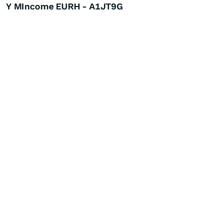
Y MIncome EURH - A1JT9G