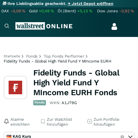
🎁 Ihre Lieblingsaktie geschenkt.
→ Jetzt Depot eröffnen
DAX
-0,09
%
Gold
+0,48
%
Öl (Brent)
+5,15
%
Dow Jones
-0,92
%
Fonds
Top Fonds Performer
Startseite
Fidelity Funds - Global High Yield Fund Y MIncome EURH
Fidelity Funds - Global
High Yield Fund Y
MIncome EURH Fonds
Fonds
WKN:
A1JT9G
Alarme
Zur Watchlist
Zum Portfolio
einrichten
hinzufügen
hinzufügen
KAG Kurs