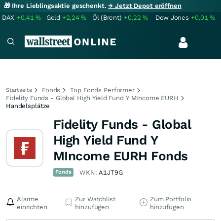
🎁 Ihre Lieblingsaktie geschenkt.
→ Jetzt Depot eröffnen
DAX
+0,41
%
Gold
+2,24
%
Öl (Brent)
+0,22
%
Dow Jones
+0,01
%
Fonds
Top Fonds Performer
Startseite
Fidelity Funds - Global High Yield Fund Y MIncome EURH
Handelsplätze
Fidelity Funds - Global
High Yield Fund Y
MIncome EURH Fonds
Fonds
WKN:
A1JT9G
Alarme
Zur Watchlist
Zum Portfolio
einrichten
hinzufügen
hinzufügen