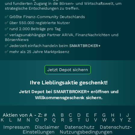
und fundierten Zugang in die Börsen- und Wirtschaftswelt, um
strategische Entscheidungen zu treffen.
✅ Größte Finanz-Community Deutschlands
✅ über 550.000 registrierte Nutzer
✅ rund 2.000 Beiträge pro Tag
✅ verlagsunabhängige Partner ARIVA, FinanzNachrichten und
BörsenNews
✅ Jederzeit einfach handeln beim
SMARTBROKER+
✅ mehr als 25 Jahre Marktpräsenz
Jetzt Depot sichern
Ihre Lieblingsaktie geschenkt!
Jetzt Depot bei SMARTBROKER+ eröffnen und
Willkommensgeschenk sichern.
Aktien von A - Z:
#
A
B
C
D
E
F
G
H
I
J
K
L
M
N
O
P
Q
R
S
T
U
V
W
X
Y
Z
Impressum
Disclaimer
Datenschutz
Datenschutz-
Einstellungen
Nutzungsbedingungen