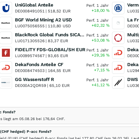
UniGlobal Anteile
Perf. 1 Jahr
+18,00
%
DE0008491051 |
518,52
EUR
LU032
BGF World Mining A2 USD
Perf. 1 Jahr
+62,32
%
LU0075056555 |
110,80
USD
DE000
BlackRock Global Funds SICAV - World Gold Fund A2
Multi
Perf. 1 Jahr
+53,08
%
LU0171305526 |
83,37
EUR
LU032
FIDELITY FDS-GLOBAL/SH EUR
Deka
Perf. 1 Jahr
+29,26
%
LU0099574567 |
93,65
EUR
DE00
DekaFonds Anteile CF
Perf. 1 Jahr
+7,15
%
DE0008474503 |
164,55
EUR
LU294
GG Wasserstoff R
Perf. 1 Jahr
+41,12
%
DE000A2QDR59 |
65,10
EUR
LU036
c Fonds?
ds liegt am
05.08.26
bei 176,64
CHF
.
 (CHF hedged) P-acc Fonds?
ield (EUR) (CHF hedged) P-acc Fonds lag bei 177,80
CHF
(am
26.02.26
). Lau