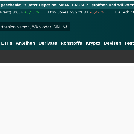
ie geschenkt.
→ Jetzt Depot bei SMARTBROKER+ eröffnen und Willkom
(Brent)
83,54
+5,15
%
Dow Jones
53.901,32
-0,92
%
US Tech 1
ETFs
Anleihen
Derivate
Rohstoffe
Krypto
Devisen
Fest