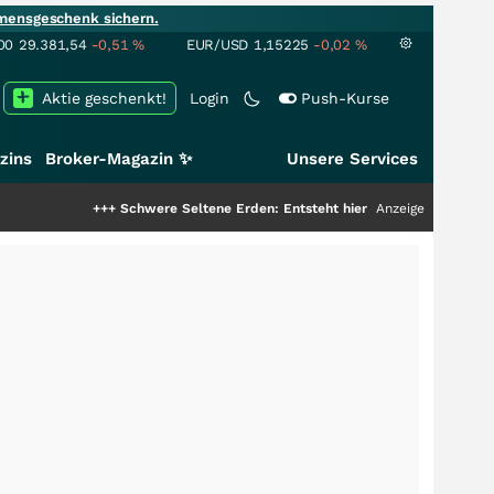
mensgeschenk sichern.
00
29.381,54
-0,51
%
EUR/USD
1,15225
-0,02
%
Aktie geschenkt!
Login
Push-Kurse
zins
Broker-Magazin ✨
Unsere Services
+++
Schwere Seltene Erden: Entsteht hier die nächste Milliardenstory?
Anzeige