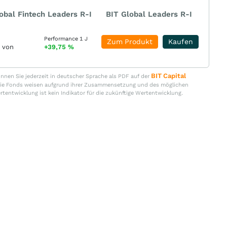
obal Fintech Leaders R-I
BIT Global Leaders R-I
Performance 1 J
Zum Produkt
Kaufen
r von
+39,75
%
BIT Capital
nen Sie jederzeit in deutscher Sprache als PDF auf der
. Die Fonds weisen aufgrund ihrer Zusammensetzung und des möglichen
ertentwicklung ist kein Indikator für die zukünftige Wertentwicklung.