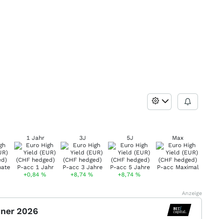
1 Jahr
3J
5J
Max
+0,84
%
+8,74
%
+8,74
%
Anzeige
nner 2026