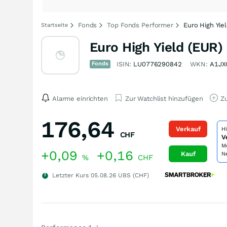
Fonds
Top Fonds Performer
Euro High Yie
Startseite
Euro High Yield (EUR
Fonds
ISIN:
LU0776290842
WKN:
A1JX
Alarme einrichten
Zur Watchlist hinzufügen
Zu
176,64
Verkauf
H
CHF
V
M
+0,09
+0,16
Kauf
N
%
CHF
Letzter Kurs
05.08.26
UBS (CHF)