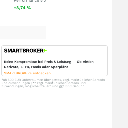
Performance 5 J
+8,74
%
Keine Kompromisse bei Preis & Leistung — Ob Aktien,
Derivate, ETFs, Fonds oder Sparpläne
SMARTBROKER+ entdecken
*ab 500 EUR Ordervolumen über gettex, zzgl. marktüblicher Spreads
und Zuwendungen | ** zzgl. marktüblicher Spreads und
Zuwendungen, mögliche Steuern und ggf. SEC Gebühr