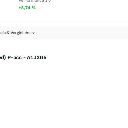
Performance 3 J
+8,74
%
ools & Vergleiche
ged) P-acc - A1JXG5