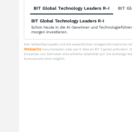
BIT Global Technology Leaders R-I
BIT Gl
BIT Global Technology Leaders R-I
Schon heute in die KI-Gewinner und Technologieführe
morgen investieren.
Den Verkaufsprospekt und die wesentlichen Anlegerinformationen kön
Webseite
herunterladen oder per E-Mail an BIT Capital anfordern
Einsatzes von Derivaten eine erhöhte Volatilität auf. Die bisherige W
Kursverluste sind möglich.