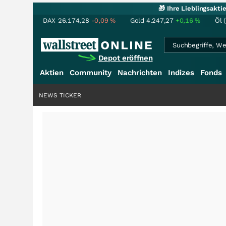
🎁 Ihre Lieblingsakt
DAX
26.174,28
-0,09
%
Gold
4.247,27
+0,16
%
Öl 
Depot eröffnen
Aktien
Community
Nachrichten
Indizes
Fonds
NEWS TICKER