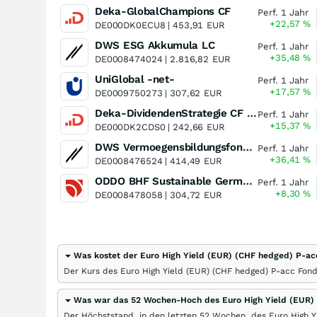
Deka-GlobalChampions CF
Perf. 1 Jahr
+22,57
%
DE000DK0ECU8 |
453,91
EUR
DWS ESG Akkumula LC
Perf. 1 Jahr
+35,48
%
DE0008474024 |
2.816,82
EUR
UniGlobal -net-
Perf. 1 Jahr
+17,57
%
DE0009750273 |
307,62
EUR
Deka-DividendenStrategie CF (A)
Perf. 1 Jahr
+15,37
%
DE000DK2CDS0 |
242,66
EUR
DWS Vermoegensbildungsfonds I LD
Perf. 1 Jahr
+36,41
%
DE0008476524 |
414,49
EUR
ODDO BHF Sustainable German Equities DR-EUR
Perf. 1 Jahr
+8,30
%
DE0008478058 |
304,72
EUR
Was kostet der Euro High Yield (EUR) (CHF hedged) P-ac
Der Kurs des Euro High Yield (EUR) (CHF hedged) P-acc Fon
Was war das 52 Wochen-Hoch des Euro High Yield (EUR)
Der Höchststand, in den letzten 52 Wochen, des Euro High Y