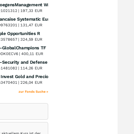
VermoegensManagement Wachstum FCP A (EUR) Distribution
Perf. 1 Jahr
+17,12
%
1021312 |
197,33
EUR
La Francaise Systematic European Equities R
Perf. 1 Jahr
+12,90
%
9763201 |
131,47
EUR
ple Opportunities R
Perf. 1 Jahr
+5,53
%
3578657 |
324,59
EUR
-GlobalChampions TF
Perf. 1 Jahr
+21,69
%
0DK0ECV6 |
400,11
EUR
Deka-Security and Defense FCP CF
Perf. 1 Jahr
+7,72
%
1481082 |
114,26
EUR
DWS Invest Gold and Precious Metals Equities LD
Perf. 1 Jahr
+38,84
%
3470401 |
226,04
EUR
zur Fonds Suche »
t aktuellem Kurs ist der