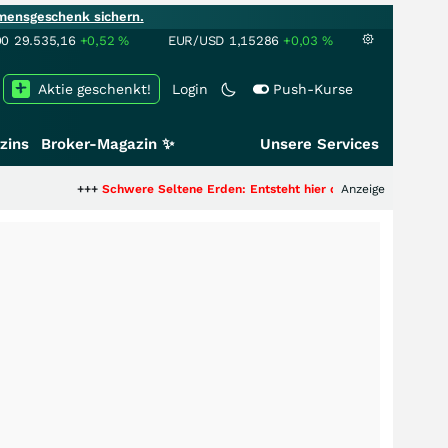
mensgeschenk sichern.
00
29.535,16
+0,52
%
EUR/USD
1,15286
+0,03
%
Aktie geschenkt!
Login
Push-Kurse
zins
Broker-Magazin ✨
Unsere Services
+++
Schwere Seltene Erden: Entsteht hier die nächste Milliardenstory?
Anzeige
++