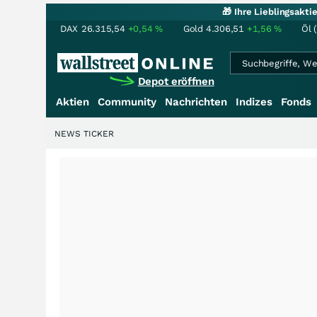
🎁 Ihre Lieblingsakt
DAX
26.315,54
+0,54
%
Gold
4.306,51
+1,56
%
Öl 
Depot eröffnen
Aktien
Community
Nachrichten
Indizes
Fonds
NEWS TICKER