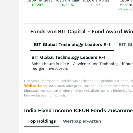
+0,29
%
+0,34
%
-1,14
%
+2,99
%
Fonds von BIT Capital - Fund Award Wi
BIT Global Technology Leaders R-I
BIT Gl
BIT Global Technology Leaders R-I
Schon heute in die KI-Gewinner und Technologieführe
morgen investieren.
Den Verkaufsprospekt und die wesentlichen Anlegerinformationen kön
Webseite
herunterladen oder per E-Mail an BIT Capital anfordern
Einsatzes von Derivaten eine erhöhte Volatilität auf. Die bisherige W
Kursverluste sind möglich.
India Fixed Income ICEUR Fonds Zusamm
Top Holdings
Wertpapier-Arten