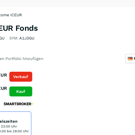
ncome ICEUR
CEUR Fonds
GU
SYM:
A1J3GU
m Portfolio hinzufügen
EUR
Verkauf
EUR
Kauf
elszeiten
s 23:00 Uhr
:00 bis 19:00 Uhr