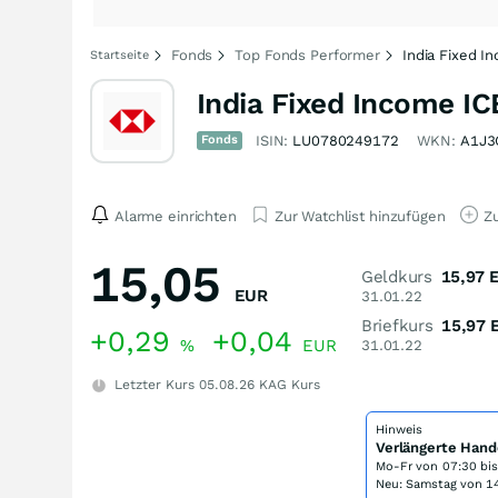
Fonds
Top Fonds Performer
India Fixed I
Startseite
India Fixed Income I
Fonds
ISIN:
LU0780249172
WKN:
A1J3
Alarme einrichten
Zur Watchlist hinzufügen
Zu
15,05
Geldkurs
15,97
EUR
31.01.22
Briefkurs
15,97
+0,29
+0,04
%
EUR
31.01.22
Letzter Kurs
05.08.26
KAG Kurs
Hinweis
Verlängerte Hand
Mo-Fr von
07:30 bi
Neu: Samstag von 14