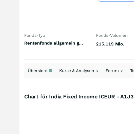
Fonds-Typ
Fonds-Volumen
Rentenfonds allgemein gemischte Laufzeiten Asien/Pazifik Hart- und Weichwährungen (Welt)
215,119 Mio.
Übersicht
Kurse & Analysen
Forum
T
Chart für India Fixed Income ICEUR - A1J