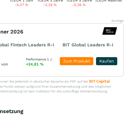
-4,37
%
-3,18
%
-0,26
%
Anzeige
nner 2026
obal Fintech Leaders R-I
BIT Global Leaders R-I
Performance 1 J
Zum Produkt
Kaufen
r von
+34,81
%
BIT Capital
nen Sie jederzeit in deutscher Sprache als PDF auf der
. Die Fonds weisen aufgrund ihrer Zusammensetzung und des möglichen
ertentwicklung ist kein Indikator für die zukünftige Wertentwicklung.
ensetzung