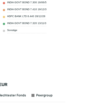
INDIA GOVT BOND 7.300 19/06/53
8,41 %
INDIA GOVT BOND 7.410 19/12/36
6,04 %
HDFC BANK LTD 8.440 28/12/28
4,45 %
INDIA GOVT BOND 7.320 13/11/30
4,12 %
Sonstige
76,98 %
CEUR
lechtester Fonds
Peergroup