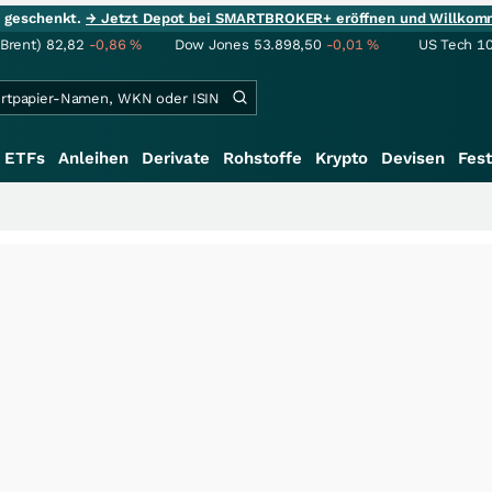
ie geschenkt.
→ Jetzt Depot bei SMARTBROKER+ eröffnen und Willkom
(Brent)
82,82
-0,86
%
Dow Jones
53.898,50
-0,01
%
US Tech 1
ETFs
Anleihen
Derivate
Rohstoffe
Krypto
Devisen
Fest