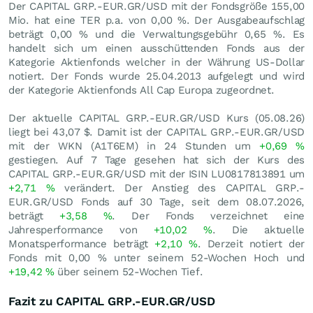
Der CAPITAL GRP.-EUR.GR/USD mit der Fondsgröße 155,00
Mio. hat eine TER p.a. von 0,00 %. Der Ausgabeaufschlag
beträgt 0,00 % und die Verwaltungsgebühr 0,65 %. Es
handelt sich um einen ausschüttenden Fonds aus der
Kategorie Aktienfonds welcher in der Währung US-Dollar
notiert. Der Fonds wurde 25.04.2013 aufgelegt und wird
der Kategorie Aktienfonds All Cap Europa zugeordnet.
Der aktuelle CAPITAL GRP.-EUR.GR/USD Kurs (
05.08.26
)
liegt bei 43,07
$
. Damit ist der CAPITAL GRP.-EUR.GR/USD
mit der WKN (A1T6EM) in 24 Stunden um
+0,69
%
gestiegen. Auf 7 Tage gesehen hat sich der Kurs des
CAPITAL GRP.-EUR.GR/USD mit der ISIN LU0817813891 um
+2,71
%
verändert. Der Anstieg des CAPITAL GRP.-
EUR.GR/USD Fonds auf 30 Tage, seit dem 08.07.2026,
beträgt
+3,58
%
. Der Fonds verzeichnet eine
Jahresperformance von
+10,02
%
. Die aktuelle
Monatsperformance beträgt
+2,10
%
. Derzeit notiert der
Fonds mit
0,00
%
unter seinem 52-Wochen Hoch und
+19,42
%
über seinem 52-Wochen Tief.
Fazit zu CAPITAL GRP.-EUR.GR/USD