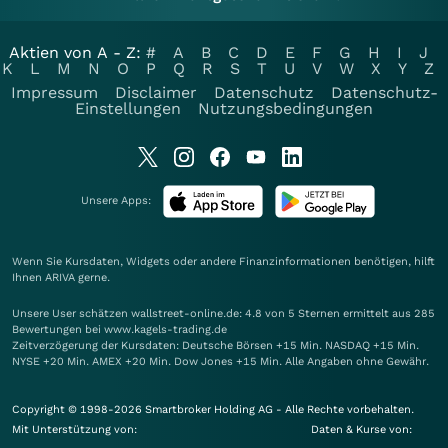
Aktien von A - Z:
#
A
B
C
D
E
F
G
H
I
J
K
L
M
N
O
P
Q
R
S
T
U
V
W
X
Y
Z
Impressum
Disclaimer
Datenschutz
Datenschutz-
Einstellungen
Nutzungsbedingungen
Unsere Apps:
Wenn Sie Kursdaten, Widgets oder andere Finanzinformationen benötigen, hilft
Ihnen
ARIVA
gerne.
Unsere User schätzen wallstreet-online.de: 4.8 von 5 Sternen ermittelt aus 285
Bewertungen bei www.kagels-trading.de
Zeitverzögerung der Kursdaten: Deutsche Börsen +15 Min. NASDAQ +15 Min.
NYSE +20 Min. AMEX +20 Min. Dow Jones +15 Min. Alle Angaben ohne Gewähr.
Copyright © 1998-2026 Smartbroker Holding AG - Alle Rechte vorbehalten.
Mit Unterstützung von:
Daten & Kurse von: