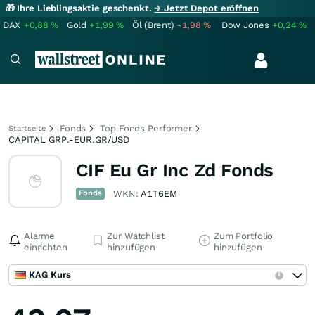
🎁 Ihre Lieblingsaktie geschenkt.
→ Jetzt Depot eröffnen
DAX
+0,88
%
Gold
+1,99
%
Öl (Brent)
-1,98
%
Dow Jones
+0,24
%
Fonds
Top Fonds Performer
Startseite
CAPITAL GRP.-EUR.GR/USD
CIF Eu Gr Inc Zd Fonds
Fonds
WKN:
A1T6EM
Alarme
Zur Watchlist
Zum Portfolio
einrichten
hinzufügen
hinzufügen
KAG Kurs