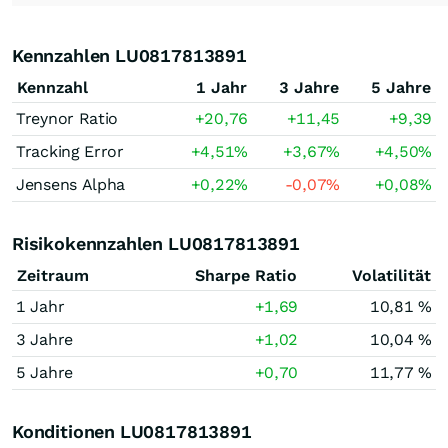
Kennzahlen LU0817813891
Kennzahl
1 Jahr
3 Jahre
5 Jahre
Treynor Ratio
+20,76
+11,45
+9,39
Tracking Error
+4,51
%
+3,67
%
+4,50
%
Jensens Alpha
+0,22
%
-0,07
%
+0,08
%
Risikokennzahlen LU0817813891
Zeitraum
Sharpe Ratio
Volatilität
1 Jahr
+1,69
10,81 %
3 Jahre
+1,02
10,04 %
5 Jahre
+0,70
11,77 %
Konditionen LU0817813891