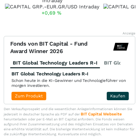
Intraday
+0,69
%
Anzeige
Fonds von BIT Capital - Fund
Award Winner 2026
BIT Global Technology Leaders R-I
BIT Global Fi
BIT Global Technology Leaders R-I
Schon heute in die KI-Gewinner und Technologieführer von
morgen investieren.
Zum Produkt
Kaufen
Den Verkaufsprospekt und die wesentlichen Anlegerinformationen können Sie
BIT Capital Webseite
jederzeit in deutscher Sprache als PDF auf der
herunterladen oder per E-Mail an BIT Capital anfordern. Die Fonds weisen
aufgrund ihrer Zusammensetzung und des möglichen Einsatzes von Derivaten
eine erhöhte Volatilität auf. Die bisherige Wertentwicklung ist kein Indikator für
die zukünftige Wertentwicklung. Kursverluste sind möglich.