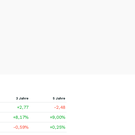
3 Jahre
5 Jahre
+2,77
-2,48
+8,17
%
+9,00
%
-0,59
%
+0,25
%