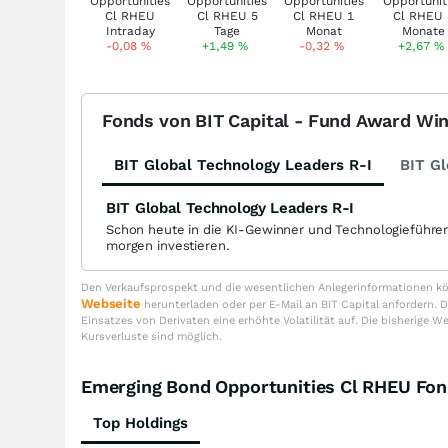
-0,08
%
+1,49
%
-0,32
%
+2,67
%
Fonds von BIT Capital - Fund Award Wi
BIT Global Technology Leaders R-I
BIT Gl
BIT Global Technology Leaders R-I
Schon heute in die KI-Gewinner und Technologieführe
morgen investieren.
Den Verkaufsprospekt und die wesentlichen Anlegerinformationen kön
Webseite
herunterladen oder per E-Mail an BIT Capital anfordern
Einsatzes von Derivaten eine erhöhte Volatilität auf. Die bisherige W
Kursverluste sind möglich.
Emerging Bond Opportunities Cl RHEU F
Top Holdings