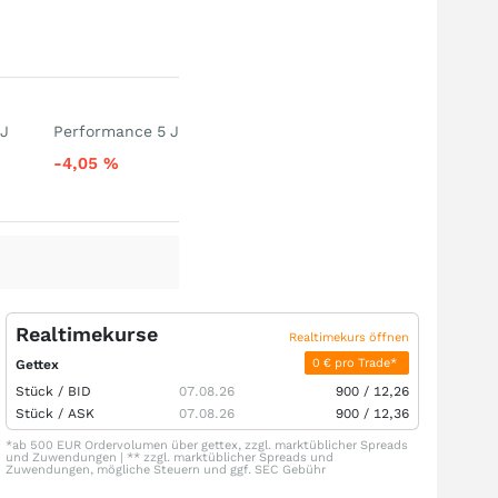
 J
Performance 5 J
-4,05
%
Realtimekurse
Realtimekurs öffnen
0 € pro Trade*
Gettex
Stück /
BID
07.08.26
900
/
12,26
Stück /
ASK
07.08.26
900
/
12,36
*ab 500 EUR Ordervolumen über gettex, zzgl. marktüblicher Spreads
und Zuwendungen | ** zzgl. marktüblicher Spreads und
Zuwendungen, mögliche Steuern und ggf. SEC Gebühr