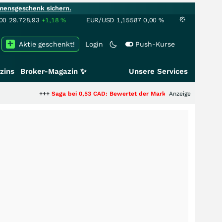
mensgeschenk sichern.
00
29.728,93
+1,18
%
EUR/USD
1,15587
0,00
%
Aktie geschenkt!
Login
Push-Kurse
zins
Broker-Magazin ✨
Unsere Services
+++
Saga bei 0,53 CAD: Bewertet der Markt noch immer nur die Hälfte de
Anzeige