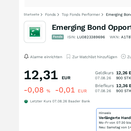
Fonds
Top Fonds Performer
Emerging Bon
Startseite
Emerging Bond Opport
Fonds
ISIN:
LU0823389696
WKN:
A1T8
Alarme einrichten
Zur Watchlist hinzufügen
Zu
12,31
Geldkurs
12,26
EUR
07.08.26
900
ST
Briefkurs
12,36
-0,08
-0,01
%
EUR
07.08.26
900
ST
Letzter Kurs
07.08.26
Baader Bank
Hinweis
Verlängerte Hand
Mo-Fr von
07:30 bi
Neu: Samstag von 14