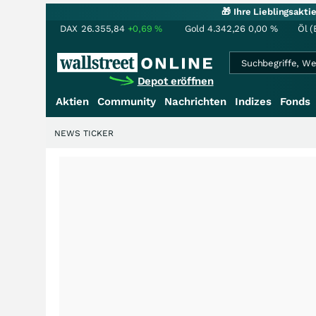
🎁 Ihre Lieblingsakt
DAX
26.355,84
+0,69
%
Gold
4.342,26
0,00
%
Öl (
Depot eröffnen
Aktien
Community
Nachrichten
Indizes
Fonds
NEWS TICKER