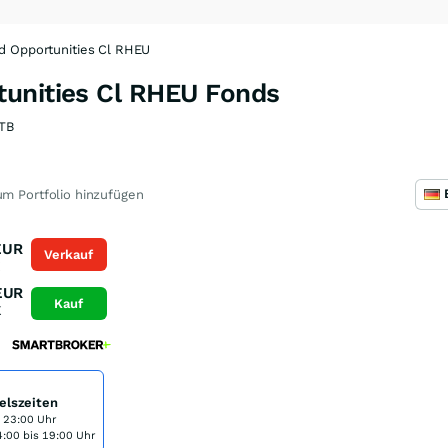
d Opportunities Cl RHEU
unities Cl RHEU Fonds
TB
m Portfolio hinzufügen
EUR
Verkauf
K
EUR
Kauf
K
elszeiten
s 23:00 Uhr
:00 bis 19:00 Uhr