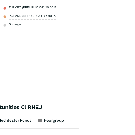
TURKEY (REPUBLIC OF) 30.00 PCT 12-SEP-2029
3,05 %
POLAND (REPUBLIC OF) 5.00 PCT 25-OCT-2035
1,56 %
Sonstige
95,39 %
unities Cl RHEU
lechtester Fonds
Peergroup