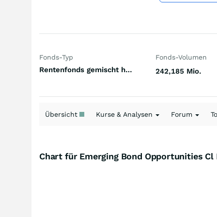
Fonds-Typ
Fonds-Volumen
Rentenfonds gemischt höherverzinst Emerging Markets Hart- und Weichwährungen (Welt)
242,185 Mio.
Übersicht
Kurse & Analysen
Forum
T
Chart für Emerging Bond Opportunities C