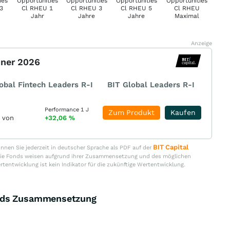
Anzeige
nner 2026
obal Fintech Leaders R-I
BIT Global Leaders R-I
Performance 1 J
Zum Produkt
Kaufen
r von
+32,06
%
BIT Capital
nen Sie jederzeit in deutscher Sprache als PDF auf der
. Die Fonds weisen aufgrund ihrer Zusammensetzung und des möglichen
ertentwicklung ist kein Indikator für die zukünftige Wertentwicklung.
onds Zusammensetzung