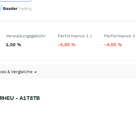
Verwaltungsgebühr
Performance 1 J
Performance 3
1,50
%
-4,05
%
-4,05
%
ools & Vergleiche
l RHEU - A1T8TB