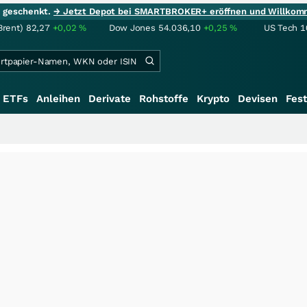
ie geschenkt.
→ Jetzt Depot bei SMARTBROKER+ eröffnen und Willkom
Brent)
82,27
+0,02
%
Dow Jones
54.036,10
+0,25
%
US Tech 1
ETFs
Anleihen
Derivate
Rohstoffe
Krypto
Devisen
Fest