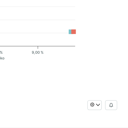
 %
9,00 %
iko