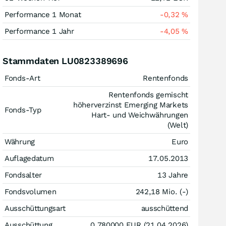
Performance 1 Monat
-0,32
%
Performance 1 Jahr
-4,05
%
Stammdaten LU0823389696
Fonds-Art
Rentenfonds
Rentenfonds gemischt
höherverzinst Emerging Markets
Fonds-Typ
Hart- und Weichwährungen
(Welt)
Währung
Euro
Auflagedatum
17.05.2013
Fondsalter
13 Jahre
Fondsvolumen
242,18 Mio. (-)
Ausschüttungsart
ausschüttend
Ausschüttung
0,780000
EUR
(21.04.2026)