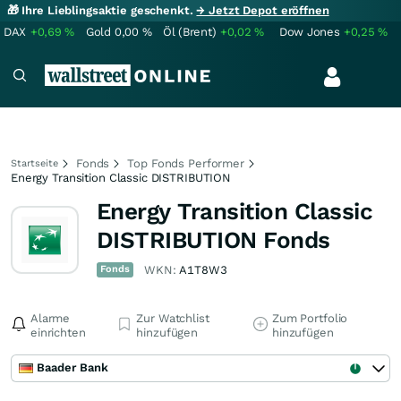
🎁 Ihre Lieblingsaktie geschenkt.
→ Jetzt Depot eröffnen
DAX
+0,69
%
Gold
0,00
%
Öl (Brent)
+0,02
%
Dow Jones
+0,25
%
Fonds
Top Fonds Performer
Startseite
Energy Transition Classic DISTRIBUTION
Energy Transition Classic
DISTRIBUTION Fonds
Fonds
WKN:
A1T8W3
Alarme
Zur Watchlist
Zum Portfolio
einrichten
hinzufügen
hinzufügen
Baader Bank