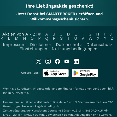
Ihre Lieblingsaktie geschenkt!
Jetzt Depot bei SMARTBROKER+ eröffnen und
Willkommensgeschenk sichern.
Aktien von A - Z:
#
A
B
C
D
E
F
G
H
I
J
K
L
M
N
O
P
Q
R
S
T
U
V
W
X
Y
Z
Impressum
Disclaimer
Datenschutz
Datenschutz-
Einstellungen
Nutzungsbedingungen
Unsere Apps:
Wenn Sie Kursdaten, Widgets oder andere Finanzinformationen benötigen, hilft
Ihnen
ARIVA
gerne.
Unsere User schätzen wallstreet-online.de: 4.8 von 5 Sternen ermittelt aus 285
Bewertungen bei www.kagels-trading.de
Zeitverzögerung der Kursdaten: Deutsche Börsen +15 Min. NASDAQ +15 Min.
NYSE +20 Min. AMEX +20 Min. Dow Jones +15 Min. Alle Angaben ohne Gewähr.