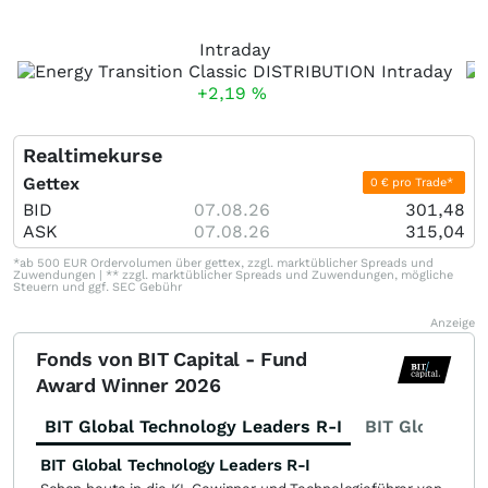
Intraday
+2,19
%
Realtimekurse
Gettex
0 € pro Trade*
BID
07.08.26
301,48
ASK
07.08.26
315,04
*ab 500 EUR Ordervolumen über gettex, zzgl. marktüblicher Spreads und
Zuwendungen | ** zzgl. marktüblicher Spreads und Zuwendungen, mögliche
Steuern und ggf. SEC Gebühr
Anzeige
Fonds von BIT Capital - Fund
Award Winner 2026
BIT Global Technology Leaders R-I
BIT Global Fi
BIT Global Technology Leaders R-I