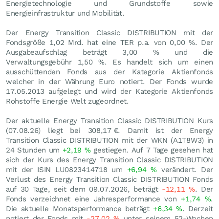
Energietechnologie und Grundstoffe sowie
Energieinfrastruktur und Mobilität.
Der Energy Transition Classic DISTRIBUTION mit der
Fondsgröße 1,02 Mrd. hat eine TER p.a. von 0,00 %. Der
Ausgabeaufschlag beträgt 3,00 % und die
Verwaltungsgebühr 1,50 %. Es handelt sich um einen
ausschüttenden Fonds aus der Kategorie Aktienfonds
welcher in der Währung Euro notiert. Der Fonds wurde
17.05.2013 aufgelegt und wird der Kategorie Aktienfonds
Rohstoffe Energie Welt zugeordnet.
Der aktuelle Energy Transition Classic DISTRIBUTION Kurs
(
07.08.26
) liegt bei 308,17
€
. Damit ist der Energy
Transition Classic DISTRIBUTION mit der WKN (A1T8W3) in
24 Stunden um
+2,19
%
gestiegen. Auf 7 Tage gesehen hat
sich der Kurs des Energy Transition Classic DISTRIBUTION
mit der ISIN LU0823414718 um
+6,94
%
verändert. Der
Verlust des Energy Transition Classic DISTRIBUTION Fonds
auf 30 Tage, seit dem 09.07.2026, beträgt
-12,11
%
. Der
Fonds verzeichnet eine Jahresperformance von
+1,74
%
.
Die aktuelle Monatsperformance beträgt
+6,34
%
. Derzeit
notiert der Fonds mit
-27,02
%
unter seinem 52-Wochen