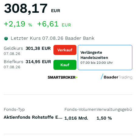
308,17
EUR
+2,19
+6,61
%
EUR
Letzter Kurs
07.08.26
Baader Bank
Geldkurs
301,38
EUR
Verkauf
Verlängerte
07.08.26
Handelszeiten
Briefkurs
314,95
EUR
07:30 bis 23:00 Uhr
Kauf
07.08.26
Fonds-Typ
Fonds-Volumen
Verwaltungsgebüh
Aktienfonds Rohstoffe Energie Welt
1,016 Mrd.
1,50
%