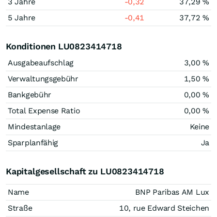
3 Jahre
-0,32
37,29 %
5 Jahre
-0,41
37,72 %
Konditionen LU0823414718
Ausgabeaufschlag
3,00 %
Verwaltungsgebühr
1,50 %
Bankgebühr
0,00 %
Total Expense Ratio
0,00 %
Mindestanlage
Keine
Sparplanfähig
Ja
Kapitalgesellschaft zu LU0823414718
Name
BNP Paribas AM Lux
Straße
10, rue Edward Steichen