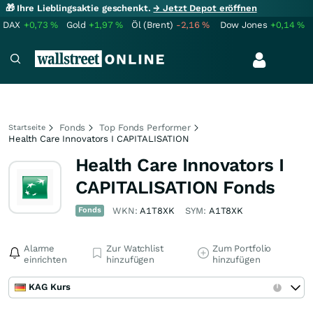
🎁 Ihre Lieblingsaktie geschenkt.
→ Jetzt Depot eröffnen
DAX
+0,73
%
Gold
+1,97
%
Öl (Brent)
-2,16
%
Dow Jones
+0,14
%
Fonds
Top Fonds Performer
Startseite
Health Care Innovators I CAPITALISATION
Health Care Innovators I
CAPITALISATION Fonds
Fonds
WKN:
A1T8XK
SYM:
A1T8XK
Alarme
Zur Watchlist
Zum Portfolio
einrichten
hinzufügen
hinzufügen
KAG Kurs