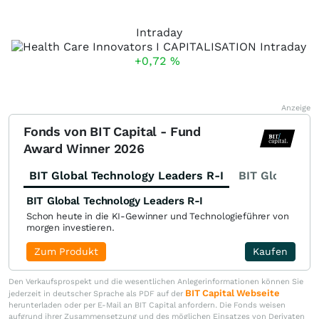
Intraday
+0,72
%
Anzeige
Fonds von BIT Capital - Fund
Award Winner 2026
BIT Global Technology Leaders R-I
BIT Global Fi
BIT Global Technology Leaders R-I
Schon heute in die KI-Gewinner und Technologieführer von
morgen investieren.
Zum Produkt
Kaufen
Den Verkaufsprospekt und die wesentlichen Anlegerinformationen können Sie
BIT Capital Webseite
jederzeit in deutscher Sprache als PDF auf der
herunterladen oder per E-Mail an BIT Capital anfordern. Die Fonds weisen
aufgrund ihrer Zusammensetzung und des möglichen Einsatzes von Derivaten