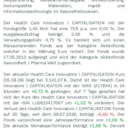
Sequenzierung, Medikamentenabgabe, Miniaturisierung,
biokompatible Materialien, Haptik und
Informationstechnologie im Gesundheitswesen.
Der Health Care Innovators I CAPITALISATION mit der
Fondsgröße 1,40 Mrd. hat eine TER p.a. von 0,00 %. Der
Ausgabeaufschlag beträgt 0,00 % und die
Verwaltungsgebühr 0,75 %. Es handelt sich um einen
thesaurierenden Fonds aus der Kategorie Aktienfonds
welcher in der Währung Euro notiert. Der Fonds wurde
17.05.2013 aufgelegt und wird der Kategorie Aktienfonds
Gesundheit / Pharma Welt zugeordnet.
Der aktuelle Health Care Innovators I CAPITALISATION Kurs
(
05.08.26
) liegt bei 2.141,07
€
. Damit ist der Health Care
Innovators I CAPITALISATION mit der WKN (A1T8XK) in 24
Stunden um
+0,72
%
gestiegen. Auf 7 Tage gesehen hat
sich der Kurs des Health Care Innovators I CAPITALISATION
mit der ISIN LU0823417067 um
+1,02
%
verändert. Der
Verlust des Health Care Innovators I CAPITALISATION Fonds
auf 30 Tage, seit dem 08.07.2026, beträgt
-5,60
%
. Der
Fonds verzeichnet eine Jahresperformance von
+1,06
%
.
Die aktuelle Monatsperformance beträgt
+1,56
%
. Derzeit