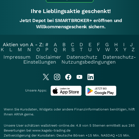
Ihre Lieblingsaktie geschenkt!
Jetzt Depot bei SMARTBROKER+ eröffnen und
Willkommensgeschenk sichern.
Aktien von A - Z:
#
A
B
C
D
E
F
G
H
I
J
K
L
M
N
O
P
Q
R
S
T
U
V
W
X
Y
Z
Impressum
Disclaimer
Datenschutz
Datenschutz-
Einstellungen
Nutzungsbedingungen
Unsere Apps:
Wenn Sie Kursdaten, Widgets oder andere Finanzinformationen benötigen, hilft
Ihnen
ARIVA
gerne.
Unsere User schätzen wallstreet-online.de: 4.8 von 5 Sternen ermittelt aus 285
Bewertungen bei www.kagels-trading.de
Zeitverzögerung der Kursdaten: Deutsche Börsen +15 Min. NASDAQ +15 Min.