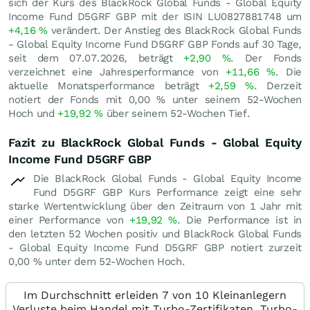
sich der Kurs des BlackRock Global Funds - Global Equity
Income Fund D5GRF GBP mit der ISIN LU0827881748 um
+4,16
%
verändert. Der Anstieg des BlackRock Global Funds
- Global Equity Income Fund D5GRF GBP Fonds auf 30 Tage,
seit dem 07.07.2026, beträgt
+2,90
%
. Der Fonds
verzeichnet eine Jahresperformance von
+11,66
%
. Die
aktuelle Monatsperformance beträgt
+2,59
%
. Derzeit
notiert der Fonds mit
0,00
%
unter seinem 52-Wochen
Hoch und
+19,92
%
über seinem 52-Wochen Tief.
Fazit zu BlackRock Global Funds - Global Equity
Income Fund D5GRF GBP
Die BlackRock Global Funds - Global Equity Income
Fund D5GRF GBP Kurs Performance zeigt eine sehr
starke Wertentwicklung über den Zeitraum von 1 Jahr mit
einer Performance von
+19,92
%
. Die Performance ist in
den letzten 52 Wochen positiv und BlackRock Global Funds
- Global Equity Income Fund D5GRF GBP notiert zurzeit
0,00
%
unter dem 52-Wochen Hoch.
Im Durchschnitt erleiden 7 von 10 Kleinanlegern
Verluste beim Handel mit Turbo-Zertifikaten. Turbo-