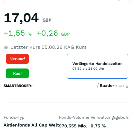
17,04
GBP
+1,55
+0,26
%
GBP
Letzter Kurs
05.08.26
KAG Kurs
Verkauf
Verlängerte Handelszeiten
07:30 bis 23:00 Uhr
Kauf
Fonds-Typ
Fonds-Volumen
Verwaltungsgebühr
P
Aktienfonds All Cap Welt
970,555 Mio.
0,75
%
+