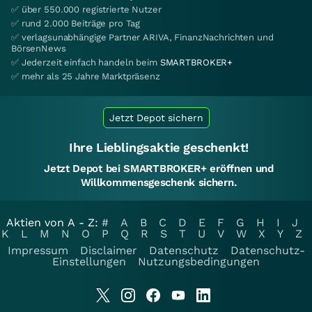
✅ über 550.000 registrierte Nutzer
✅ rund 2.000 Beiträge pro Tag
✅ verlagsunabhängige Partner ARIVA, FinanzNachrichten und
BörsenNews
✅ Jederzeit einfach handeln beim
SMARTBROKER+
✅ mehr als 25 Jahre Marktpräsenz
Jetzt Depot sichern
Ihre Lieblingsaktie geschenkt!
Jetzt Depot bei SMARTBROKER+ eröffnen und
Willkommensgeschenk sichern.
Aktien von A - Z:
#
A
B
C
D
E
F
G
H
I
J
K
L
M
N
O
P
Q
R
S
T
U
V
W
X
Y
Z
Impressum
Disclaimer
Datenschutz
Datenschutz-
Einstellungen
Nutzungsbedingungen