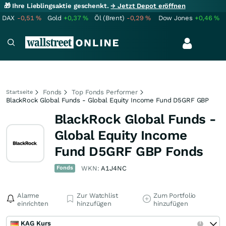
🎁 Ihre Lieblingsaktie geschenkt.
→ Jetzt Depot eröffnen
DAX
-0,51
%
Gold
+0,37
%
Öl (Brent)
-0,29
%
Dow Jones
+0,46
%
Fonds
Top Fonds Performer
Startseite
BlackRock Global Funds - Global Equity Income Fund D5GRF GBP
BlackRock Global Funds -
Global Equity Income
Fund D5GRF GBP Fonds
Fonds
WKN:
A1J4NC
Alarme
Zur Watchlist
Zum Portfolio
einrichten
hinzufügen
hinzufügen
KAG Kurs