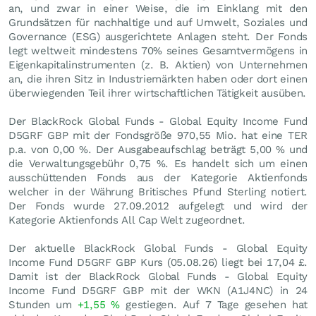
an, und zwar in einer Weise, die im Einklang mit den
Grundsätzen für nachhaltige und auf Umwelt, Soziales und
Governance (ESG) ausgerichtete Anlagen steht. Der Fonds
legt weltweit mindestens 70% seines Gesamtvermögens in
Eigenkapitalinstrumenten (z. B. Aktien) von Unternehmen
an, die ihren Sitz in Industriemärkten haben oder dort einen
überwiegenden Teil ihrer wirtschaftlichen Tätigkeit ausüben.
Der BlackRock Global Funds - Global Equity Income Fund
D5GRF GBP mit der Fondsgröße 970,55 Mio. hat eine TER
p.a. von 0,00 %. Der Ausgabeaufschlag beträgt 5,00 % und
die Verwaltungsgebühr 0,75 %. Es handelt sich um einen
ausschüttenden Fonds aus der Kategorie Aktienfonds
welcher in der Währung Britisches Pfund Sterling notiert.
Der Fonds wurde 27.09.2012 aufgelegt und wird der
Kategorie Aktienfonds All Cap Welt zugeordnet.
Der aktuelle BlackRock Global Funds - Global Equity
Income Fund D5GRF GBP Kurs (
05.08.26
) liegt bei 17,04
£
.
Damit ist der BlackRock Global Funds - Global Equity
Income Fund D5GRF GBP mit der WKN (A1J4NC) in 24
Stunden um
+1,55
%
gestiegen. Auf 7 Tage gesehen hat