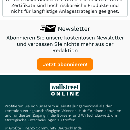
Zertifikate sind hoch risikoreiche Produkte und
nicht für langfristige Anlagestrategien geeignet.
Newsletter
Abonnieren Sie unsere kostenlosen Newsletter
und verpassen Sie nichts mehr aus der
Redaktion
Jetzt abonnieren!
Profitieren Sie von unserem Alleinstellungsmerkmal als den
zentralen verlagsunabhängigen Wissens-Hub für einen aktuellen
und fundierten Zugang in die Börsen- und Wirtschaftswelt, um
strategische Entscheidungen zu treffen.
✅ Größte Finanz-Community Deutschlands