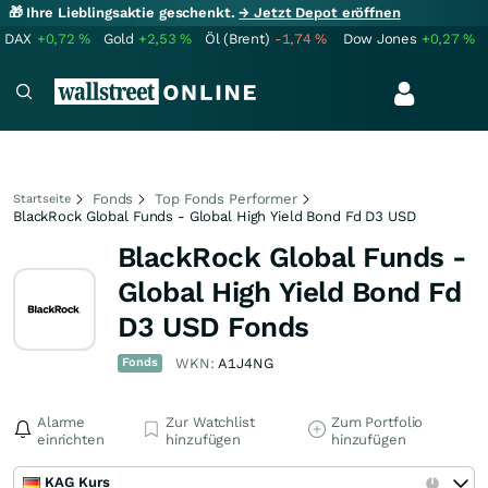
🎁 Ihre Lieblingsaktie geschenkt.
→ Jetzt Depot eröffnen
DAX
+0,72
%
Gold
+2,53
%
Öl (Brent)
-1,74
%
Dow Jones
+0,27
%
Fonds
Top Fonds Performer
Startseite
BlackRock Global Funds - Global High Yield Bond Fd D3 USD
BlackRock Global Funds -
Global High Yield Bond Fd
D3 USD Fonds
Fonds
WKN:
A1J4NG
Alarme
Zur Watchlist
Zum Portfolio
einrichten
hinzufügen
hinzufügen
KAG Kurs