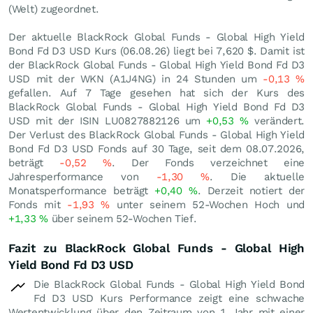
(Welt) zugeordnet.
Der aktuelle BlackRock Global Funds - Global High Yield
Bond Fd D3 USD Kurs (
06.08.26
) liegt bei 7,620
$
. Damit ist
der BlackRock Global Funds - Global High Yield Bond Fd D3
USD mit der WKN (A1J4NG) in 24 Stunden um
-0,13
%
gefallen. Auf 7 Tage gesehen hat sich der Kurs des
BlackRock Global Funds - Global High Yield Bond Fd D3
USD mit der ISIN LU0827882126 um
+0,53
%
verändert.
Der Verlust des BlackRock Global Funds - Global High Yield
Bond Fd D3 USD Fonds auf 30 Tage, seit dem 08.07.2026,
beträgt
-0,52
%
. Der Fonds verzeichnet eine
Jahresperformance von
-1,30
%
. Die aktuelle
Monatsperformance beträgt
+0,40
%
. Derzeit notiert der
Fonds mit
-1,93
%
unter seinem 52-Wochen Hoch und
+1,33
%
über seinem 52-Wochen Tief.
Fazit zu BlackRock Global Funds - Global High
Yield Bond Fd D3 USD
Die BlackRock Global Funds - Global High Yield Bond
Fd D3 USD Kurs Performance zeigt eine schwache
Wertentwicklung über den Zeitraum von 1 Jahr mit einer