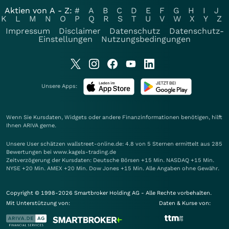
Aktien von A - Z:
#
A
B
C
D
E
F
G
H
I
J
K
L
M
N
O
P
Q
R
S
T
U
V
W
X
Y
Z
Impressum
Disclaimer
Datenschutz
Datenschutz-
Einstellungen
Nutzungsbedingungen
Unsere Apps:
Wenn Sie Kursdaten, Widgets oder andere Finanzinformationen benötigen, hilft
Ihnen
ARIVA
gerne.
Unsere User schätzen wallstreet-online.de: 4.8 von 5 Sternen ermittelt aus 285
Bewertungen bei www.kagels-trading.de
Zeitverzögerung der Kursdaten: Deutsche Börsen +15 Min. NASDAQ +15 Min.
NYSE +20 Min. AMEX +20 Min. Dow Jones +15 Min. Alle Angaben ohne Gewähr.
Copyright © 1998-2026 Smartbroker Holding AG - Alle Rechte vorbehalten.
Mit Unterstützung von:
Daten & Kurse von: