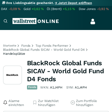
🎁 Ihre Lieblingsaktie geschenkt.
→ Jetzt Depot eröffnen
DAX
-0,09
%
Gold
+0,62
%
Öl (Brent)
+5,15
%
Dow Jones
-0,92
%
Fonds
Top Fonds Performer
Startseite
BlackRock Global Funds SICAV - World Gold Fund D4
Handelsplätze
BlackRock Global Funds
SICAV - World Gold Fund
D4 Fonds
Fonds
WKN:
A1J4PH
SYM:
A1J4PH
Alarme
Zur Watchlist
Zum Portfolio
einrichten
hinzufügen
hinzufügen