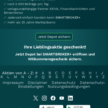
✅ rund 2.000 Beiträge pro Tag
✅ verlagsunabhängige Partner ARIVA, FinanzNachrichten und
BörsenNews
✅ Jederzeit einfach handeln beim
SMARTBROKER+
✅ mehr als 25 Jahre Marktpräsenz
Jetzt Depot sichern
Ihre Lieblingsaktie geschenkt!
Jetzt Depot bei SMARTBROKER+ eröffnen und
Willkommensgeschenk sichern.
Aktien von A - Z:
#
A
B
C
D
E
F
G
H
I
J
K
L
M
N
O
P
Q
R
S
T
U
V
W
X
Y
Z
Impressum
Disclaimer
Datenschutz
Datenschutz-
Einstellungen
Nutzungsbedingungen