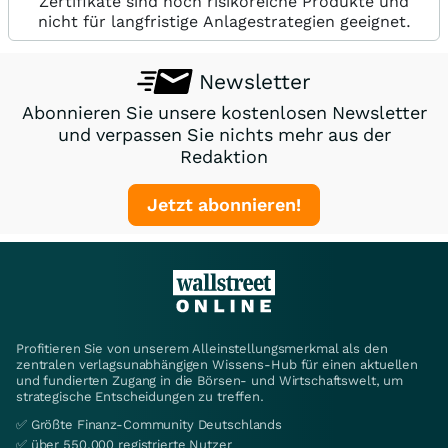
Zertifikate sind hoch risikoreiche Produkte und
nicht für langfristige Anlagestrategien geeignet.
Newsletter
Abonnieren Sie unsere kostenlosen Newsletter
und verpassen Sie nichts mehr aus der
Redaktion
Jetzt abonnieren!
Profitieren Sie von unserem Alleinstellungsmerkmal als den
zentralen verlagsunabhängigen Wissens-Hub für einen aktuellen
und fundierten Zugang in die Börsen- und Wirtschaftswelt, um
strategische Entscheidungen zu treffen.
✅ Größte Finanz-Community Deutschlands
✅ über 550.000 registrierte Nutzer