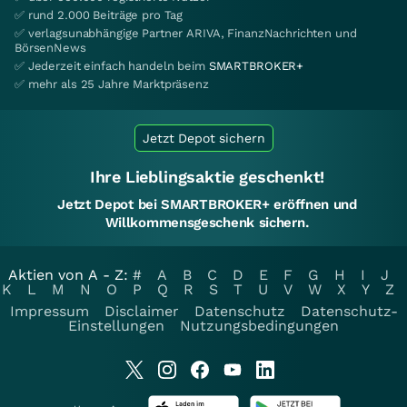
✅ rund 2.000 Beiträge pro Tag
✅ verlagsunabhängige Partner ARIVA, FinanzNachrichten und
BörsenNews
✅ Jederzeit einfach handeln beim
SMARTBROKER+
✅ mehr als 25 Jahre Marktpräsenz
Jetzt Depot sichern
Ihre Lieblingsaktie geschenkt!
Jetzt Depot bei SMARTBROKER+ eröffnen und
Willkommensgeschenk sichern.
Aktien von A - Z:
#
A
B
C
D
E
F
G
H
I
J
K
L
M
N
O
P
Q
R
S
T
U
V
W
X
Y
Z
Impressum
Disclaimer
Datenschutz
Datenschutz-
Einstellungen
Nutzungsbedingungen