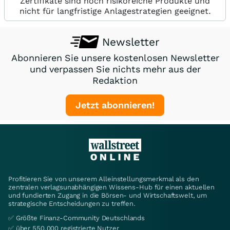
Zertifikate sind hoch risikoreiche Produkte und
nicht für langfristige Anlagestrategien geeignet.
Newsletter
Abonnieren Sie unsere kostenlosen Newsletter
und verpassen Sie nichts mehr aus der
Redaktion
Jetzt abonnieren!
Profitieren Sie von unserem Alleinstellungsmerkmal als den
zentralen verlagsunabhängigen Wissens-Hub für einen aktuellen
und fundierten Zugang in die Börsen- und Wirtschaftswelt, um
strategische Entscheidungen zu treffen.
✅ Größte Finanz-Community Deutschlands
✅ über 550.000 registrierte Nutzer