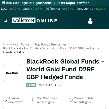
🎁 Ihre Lieblingsaktie geschenkt.
→ Jetzt Depot eröffnen
DAX
-0,09
%
Gold
+0,37
%
Öl (Brent)
+0,89
%
Dow Jones
+0,09
%
Fonds
Top Fonds Performer
Startseite
BlackRock Global Funds - World Gold Fund D2RF GBP Hedged
Handelsplätze
BlackRock Global Funds -
World Gold Fund D2RF
GBP Hedged Fonds
Fonds
WKN:
A1J4PG
Alarme
Zur Watchlist
Zum Portfolio
einrichten
hinzufügen
hinzufügen