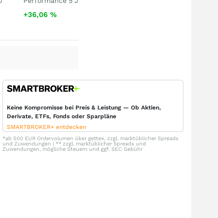
J
Performance 5 J
+36,06
%
Keine Kompromisse bei Preis & Leistung — Ob Aktien,
Derivate, ETFs, Fonds oder Sparpläne
SMARTBROKER+ entdecken
*ab 500 EUR Ordervolumen über gettex, zzgl. marktüblicher Spreads
und Zuwendungen | ** zzgl. marktüblicher Spreads und
Zuwendungen, mögliche Steuern und ggf. SEC Gebühr