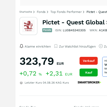
Fonds
Top Fonds Performer
Pictet - Ques
Startseite
Pictet - Quest Global
Fonds
ISIN:
LU0845340305
WKN:
A1K
Alarme einrichten
Zur Watchlist hinzufügen
Zu
323,79
Verkauf
H
EUR
V
M
+0,72
+2,31
Kauf
N
%
EUR
Letzter Kurs
04.08.26
KAG Kurs