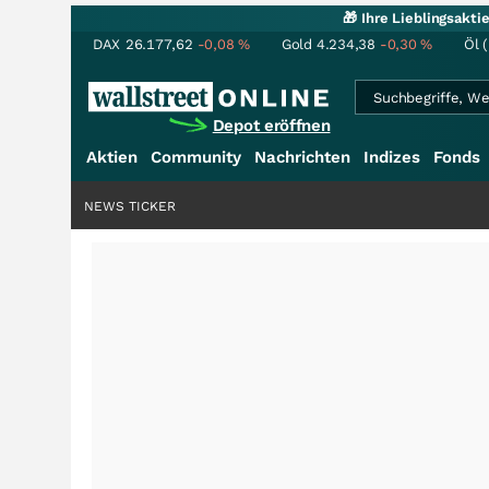
🎁 Ihre Lieblingsakt
DAX
26.177,62
-0,08
%
Gold
4.234,38
-0,30
%
Öl 
Depot eröffnen
Aktien
Community
Nachrichten
Indizes
Fonds
NEWS TICKER