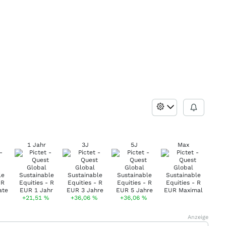
1 Jahr
3J
5J
Max
+21,51
%
+36,06
%
+36,06
%
Anzeige