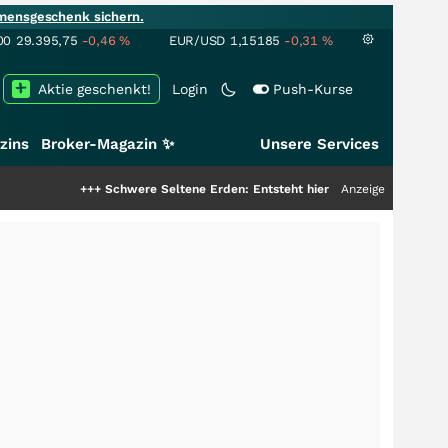
mensgeschenk sichern.
00
29.395,75
-0,46
%
EUR/USD
1,15185
-0,31
%
Aktie geschenkt!
Login
Push-Kurse
zins
Broker-Magazin ✨
Unsere Services
+++
Schwere Seltene Erden: Entsteht hier die nächste Milliardenstory?
Anzeige
++