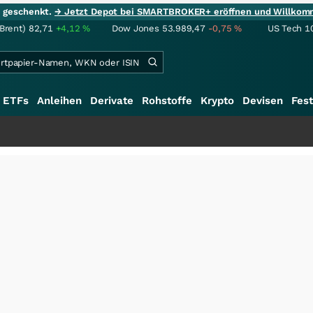
ie geschenkt.
→ Jetzt Depot bei SMARTBROKER+ eröffnen und Willkom
(Brent)
82,71
+4,12
%
Dow Jones
53.989,47
-0,75
%
US Tech 1
ETFs
Anleihen
Derivate
Rohstoffe
Krypto
Devisen
Fest