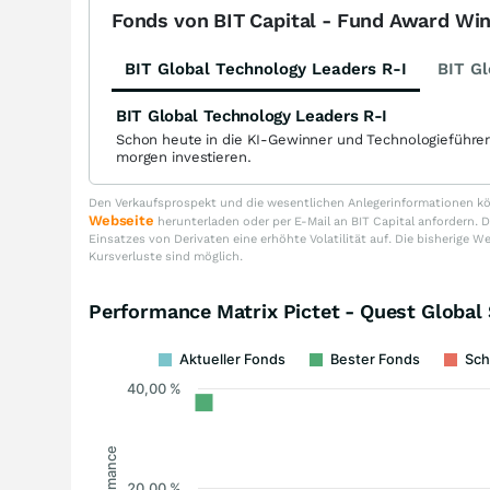
Fonds von BIT Capital - Fund Award Wi
BIT Global Technology Leaders R-I
BIT Gl
BIT Global Technology Leaders R-I
Schon heute in die KI-Gewinner und Technologieführe
morgen investieren.
Den Verkaufsprospekt und die wesentlichen Anlegerinformationen kön
Webseite
herunterladen oder per E-Mail an BIT Capital anfordern
Einsatzes von Derivaten eine erhöhte Volatilität auf. Die bisherige W
Kursverluste sind möglich.
Performance Matrix Pictet - Quest Global 
Aktueller Fonds
Bester Fonds
Sch
40,00 %
Performance
20,00 %