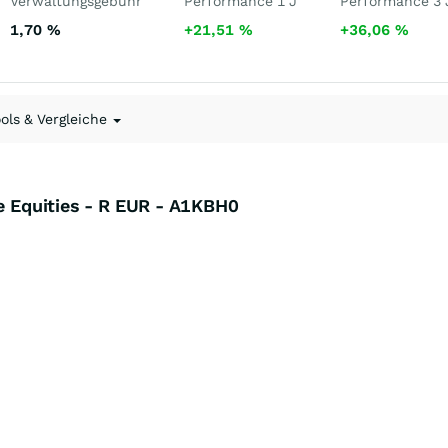
Verwaltungsgebühr
Performance 1 J
Performance 3 
1,70
%
+21,51
%
+36,06
%
ools & Vergleiche
le Equities - R EUR - A1KBH0