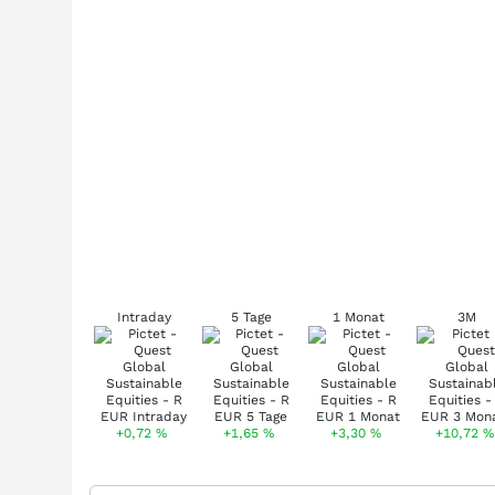
Intraday
5 Tage
1 Monat
3M
+0,72
%
+1,65
%
+3,30
%
+10,72
%