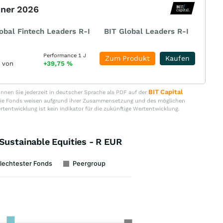
nner 2026
obal Fintech Leaders R-I
BIT Global Leaders R-I
Performance 1 J
Zum Produkt
Kaufen
r von
+39,75
%
BIT Capital
nen Sie jederzeit in deutscher Sprache als PDF auf der
. Die Fonds weisen aufgrund ihrer Zusammensetzung und des möglichen
ertentwicklung ist kein Indikator für die zukünftige Wertentwicklung.
Sustainable Equities - R EUR
lechtester Fonds
Peergroup